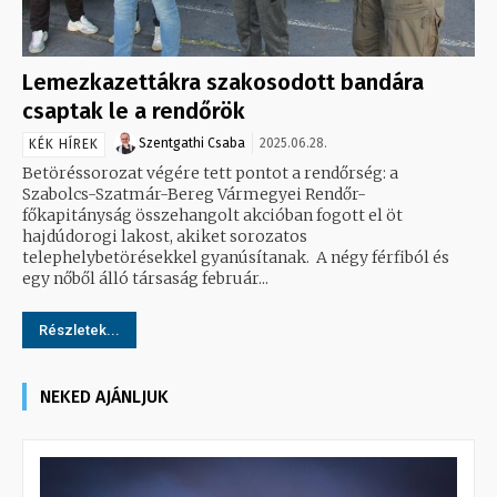
Lemezkazettákra szakosodott bandára
csaptak le a rendőrök
Szentgathi Csaba
2025.06.28.
KÉK HÍREK
Betöréssorozat végére tett pontot a rendőrség: a
Szabolcs-Szatmár-Bereg Vármegyei Rendőr-
főkapitányság összehangolt akcióban fogott el öt
hajdúdorogi lakost, akiket sorozatos
telephelybetörésekkel gyanúsítanak. A négy férfiból és
egy nőből álló társaság február...
Részletek...
NEKED AJÁNLJUK