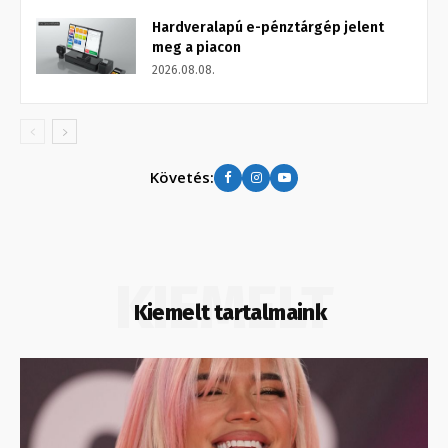
Hardveralapú e-pénztárgép jelent
meg a piacon
2026.08.08.
Követés:
KIEMELT
Kiemelt tartalmaink