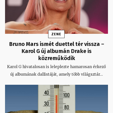
ZENE
Bruno Mars ismét duettel tér vissza –
Karol G új albumán Drake is
közreműködik
Karol G hivatalosan is leleplezte hamarosan érkező
új albumának dallistáját, amely több világsztár
...