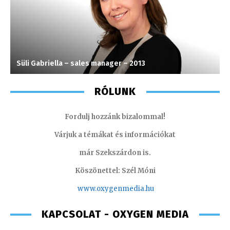
Süli Gabriella – sales manager – 2013
S
RÓLUNK
Fordulj hozzánk bizalommal!
Várjuk a témákat és információkat
már Szekszárdon is.
Köszönettel: Szél Móni
www.oxygenmedia.hu
KAPCSOLAT - OXYGEN MEDIA