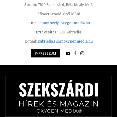
Studió:
7100 Szekszárd, Béla király tér 5.
Főszerkesztő:
Szél Móni
E-mail:
moni.szel@oxygenmedia.hu
Értékesítés:
Süli Gabriella
E-mail:
gabriella.suli@oxygenmedia.hu
IMPRESSZUM