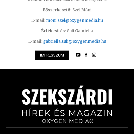
Főszerkesztő:
Szél Móni
E-mail:
moni.szel@oxygenmedia.hu
Értékesítés:
Süli Gabriella
E-mail:
gabriella.suli@oxygenmedia.hu
IMPRESSZUM