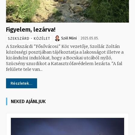
Figyelem, lezárva!
Szél Móni
2025.05.05.
SZEKSZÁRD - KÖZÉLET
A Szekszárdi "Fősővárosi" Kör vezetője, Szollár Zoltán
közösségi posztjában tájékoztatja a lakosságot illetve a
kirándulni indulókat, hogy a Bocskai utcából nyíló,
Szücsény szurdikot a Katasztrófavédelem lezárta. "A fal
felülete tele van...
Részletek...
NEKED AJÁNLJUK