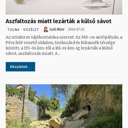
Aszfaltozás miatt lezárták a külső sávot
Szél Móni
2026.07.20.
TOLNA - KÖZÉLET
Az utinform tájékoztatása szerint: Az M6-os autópályán, a
Pécs felé vezető oldalon, Szekszárd és Bátaszék térsége
között, a 155-ös km-től a 161-es km-ig lezárták a külső
sávot, aszfaltozás miatt. A...
Részletek...