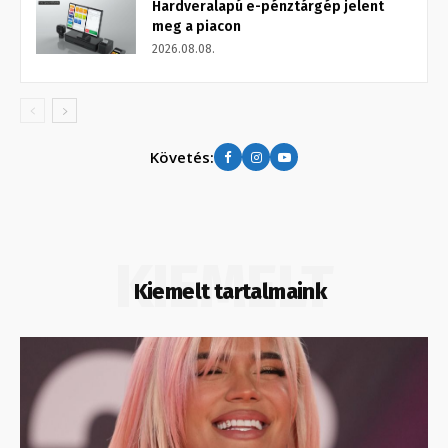
Hardveralapú e-pénztárgép jelent
meg a piacon
2026.08.08.
Követés:
KIEMELT
Kiemelt tartalmaink