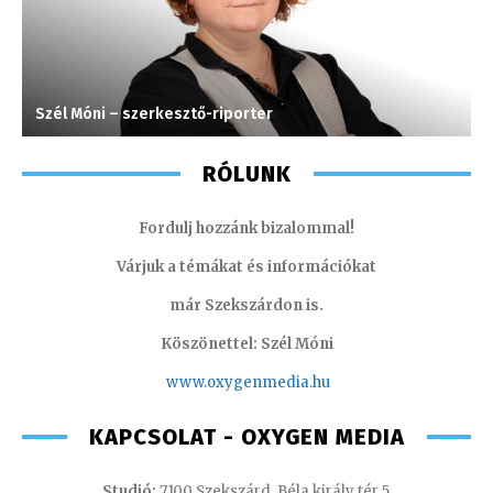
Szél Móni – szerkesztő-riporter
H
RÓLUNK
Fordulj hozzánk bizalommal!
Várjuk a témákat és információkat
már Szekszárdon is.
Köszönettel: Szél Móni
www.oxygenmedia.hu
KAPCSOLAT - OXYGEN MEDIA
Studió:
7100 Szekszárd, Béla király tér 5.