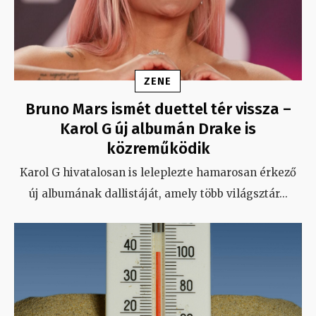
ZENE
Bruno Mars ismét duettel tér vissza –
Karol G új albumán Drake is
közreműködik
Karol G hivatalosan is leleplezte hamarosan érkező
új albumának dallistáját, amely több világsztár
...