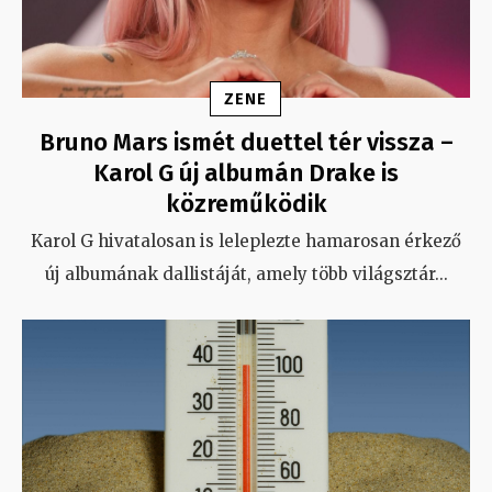
ZENE
Bruno Mars ismét duettel tér vissza –
Karol G új albumán Drake is
közreműködik
Karol G hivatalosan is leleplezte hamarosan érkező
új albumának dallistáját, amely több világsztár
...