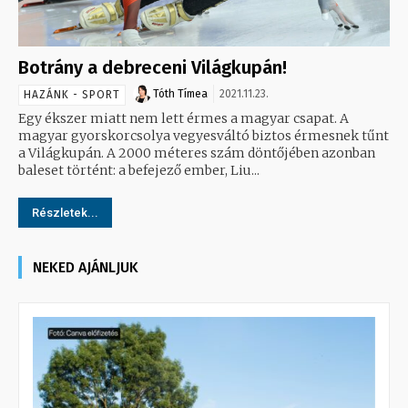
Botrány a debreceni Világkupán!
Tóth Tímea
2021.11.23.
HAZÁNK - SPORT
Egy ékszer miatt nem lett érmes a magyar csapat. A
magyar gyorskorcsolya vegyesváltó biztos érmesnek tűnt
a Világkupán. A 2000 méteres szám döntőjében azonban
baleset történt: a befejező ember, Liu...
Részletek...
NEKED AJÁNLJUK