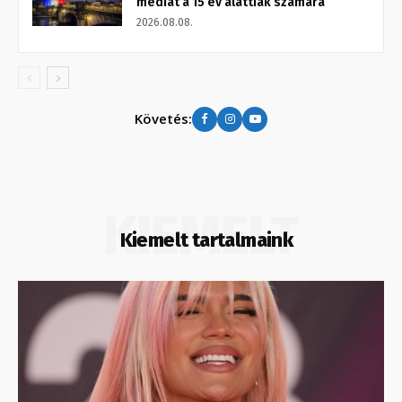
médiát a 15 év alattiak számára
2026.08.08.
Követés:
KIEMELT
Kiemelt tartalmaink