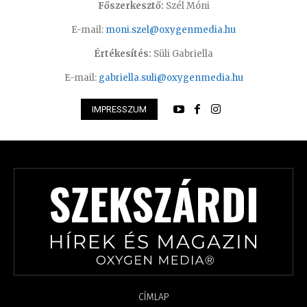
Főszerkesztő:
Szél Móni
E-mail:
moni.szel@oxygenmedia.hu
Értékesítés:
Süli Gabriella
E-mail:
gabriella.suli@oxygenmedia.hu
IMPRESSZUM
CÍMLAP