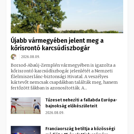
Újabb vármegyében jelent meg a
kőrisrontó karcsúdíszbogár
2026.08.09.
Borsod-Abaúj-Zemplén vármegyében is igazolta a
kőrisrontó karcsúdíszbogár jelenlétét a Nemzeti
Élelmiszerlánc-biztonsági Hivatal. A veszélyes
kártevőt nemcsak csapdákban találták meg, hanem
fertőzött fákban is azonosították. A...
Tűzeset nehezíti a fallabda Európa-
bajnokság előkészületeit
2026.08.09.
Franciaország betiltja a közösségi