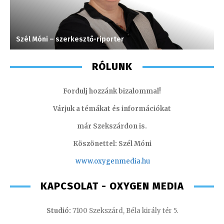
Szél Móni – szerkesztő-riporter
G
RÓLUNK
Fordulj hozzánk bizalommal!
Várjuk a témákat és információkat
már Szekszárdon is.
Köszönettel: Szél Móni
www.oxygenmedia.hu
KAPCSOLAT - OXYGEN MEDIA
Studió:
7100 Szekszárd, Béla király tér 5.