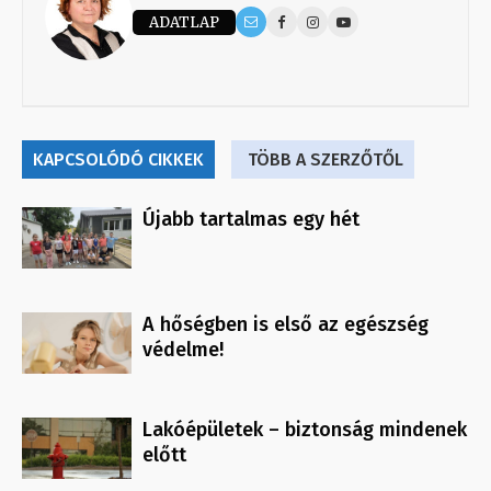
ADATLAP
KAPCSOLÓDÓ CIKKEK
TÖBB A SZERZŐTŐL
Újabb tartalmas egy hét
A hőségben is első az egészség
védelme!
Lakóépületek – biztonság mindenek
előtt