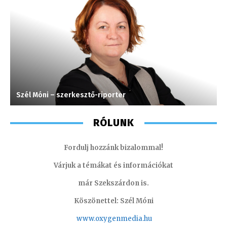
Szél Móni – szerkesztő-riporter
F
RÓLUNK
Fordulj hozzánk bizalommal!
Várjuk a témákat és információkat
már Szekszárdon is.
Köszönettel: Szél Móni
www.oxygenmedia.hu