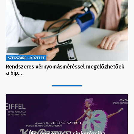
SZEKSZÁRD - KÖZÉLET
Rendszeres vérnyomásméréssel megelőzhetőek
a hip…
ELŐZŐ SZTORI
Újra műsoron a Csipkerózsika