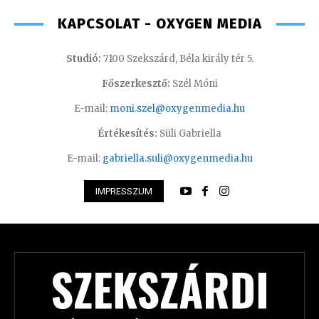
KAPCSOLAT - OXYGEN MEDIA
Studió:
7100 Szekszárd, Béla király tér 5.
Főszerkesztő:
Szél Móni
E-mail:
moni.szel@oxygenmedia.hu
Értékesítés:
Süli Gabriella
E-mail:
gabriella.suli@oxygenmedia.hu
IMPRESSZUM