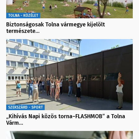
TOLNA - KÖZÉLET
Biztonságosak Tolna vármegye kijelölt
természete…
SZEKSZÁRD - SPORT
„Kihívás Napi közös torna–FLASHMOB” a Tolna
Várm…