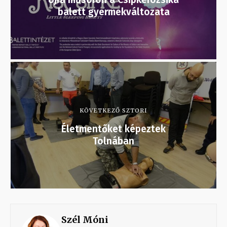
balett gyermekváltozata
KÖVETKEZŐ SZTORI
Életmentőket képeztek
Tolnában
Szél Móni