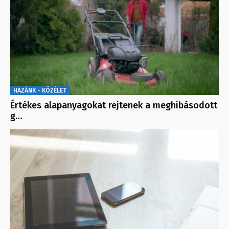
HAZÁNK - KÖZÉLET
Értékes alapanyagokat rejtenek a meghibásodott
g…