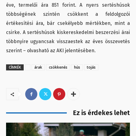
éve, termelői ára 851 forint. A nyers sertéshúsok
többségének szintén csökkent a feldolgozói
értékesítési ára, bár csekélyebb mértékben, mint a
csirke. A sertéshúsok kiskereskedelmi beszerzési árai
többnyire ugyancsak visszaestek az éves összevetés
szerint – olvasható az AKI jelentésében.
CÍMKÉK
árak
csökkenés
hús
tojás
Ez is érdekes lehet