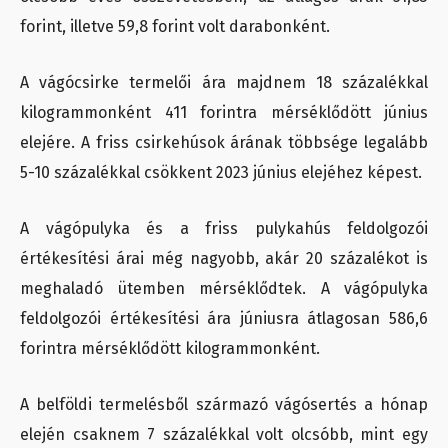
forint, illetve 59,8 forint volt darabonként.
A vágócsirke termelői ára majdnem 18 százalékkal
kilogrammonként 411 forintra mérséklődött június
elejére. A friss csirkehúsok árának többsége legalább
5-10 százalékkal csökkent 2023 június elejéhez képest.
A vágópulyka és a friss pulykahús feldolgozói
értékesítési árai még nagyobb, akár 20 százalékot is
meghaladó ütemben mérséklődtek. A vágópulyka
feldolgozói értékesítési ára júniusra átlagosan 586,6
forintra mérséklődött kilogrammonként.
A belföldi termelésből származó vágósertés a hónap
elején csaknem 7 százalékkal volt olcsóbb, mint egy