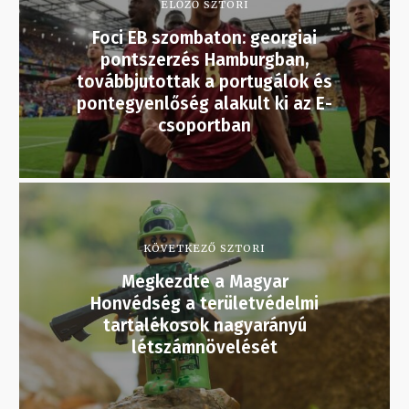
ELŐZŐ SZTORI
Foci EB szombaton: georgiai
pontszerzés Hamburgban,
továbbjutottak a portugálok és
pontegyenlőség alakult ki az E-
csoportban
KÖVETKEZŐ SZTORI
Megkezdte a Magyar
Honvédség a területvédelmi
tartalékosok nagyarányú
létszámnövelését