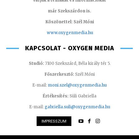
Várjuk a témákat és információkat
már Szekszárdon is.
Köszönettel: Szél Móni
www.oxygenmedia.hu
KAPCSOLAT - OXYGEN MEDIA
Studió:
7100 Szekszárd, Béla király tér 5.
Főszerkesztő:
Szél Móni
E-mail:
moni.szel@oxygenmedia.hu
Értékesítés:
Süli Gabriella
E-mail:
gabriella.suli@oxygenmedia.hu
IMPRESSZUM