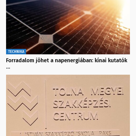
TECHNIKA
Forradalom jöhet a napenergiában: kínai kutatók
…