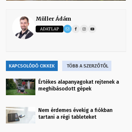
Müller Ádám
ADATLAP
KAPCSOLÓDÓ CIKKEK
TÖBB A SZERZŐTŐL
Értékes alapanyagokat rejtenek a
meghibásodott gépek
Nem érdemes évekig a fiókban
tartani a régi tableteket