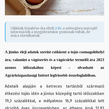
Cikkünk frissítése óta eltelt
2 év
, a szövegben szereplő
információk a megjelenéskor pontosak voltak, de
mára elavulhattak.
A június eleji adatok szerint csökkent a tojás csomagolóhelyi
ára, valamint a vágósertés és a vágócsirke termelői ára 2023
azonos időszakához képest – olvasható az
Agrárközgazdasági Intézet legfrissebb összefoglalóiban.
Adataik alapján a ketreces tartásból származó
étkezési tojás idén a június közepéig tartó időszakban
19,3 százalékkal, a mélyalmos 16,9 százalékkal lett
olcsóbb éves összevetésben, az átlagos áruk 51,83