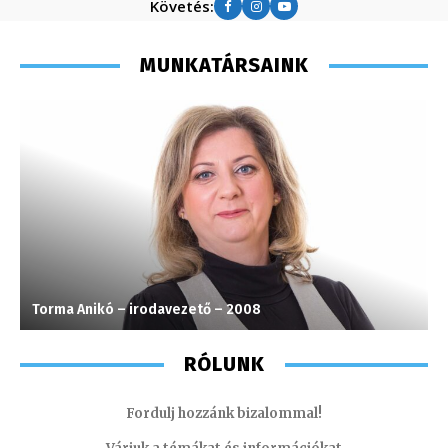
Követés:
MUNKATÁRSAINK
Torma Anikó – irodavezető – 2008
F
RÓLUNK
Fordulj hozzánk bizalommal!