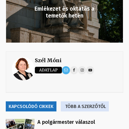
Emlékezet és oktatás a
temetők hetén
Szél Móni
ADATLAP
KAPCSOLÓDÓ CIKKEK
TÖBB A SZERZŐTŐL
A polgármester válaszol