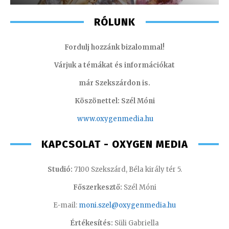
RÓLUNK
Fordulj hozzánk bizalommal!
Várjuk a témákat és információkat
már Szekszárdon is.
Köszönettel: Szél Móni
www.oxygenmedia.hu
KAPCSOLAT - OXYGEN MEDIA
Studió:
7100 Szekszárd, Béla király tér 5.
Főszerkesztő:
Szél Móni
E-mail:
moni.szel@oxygenmedia.hu
Értékesítés:
Süli Gabriella