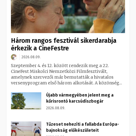
Három rangos fesztivál sikerdarabja
érkezik a CineFestre
2026.08.09.
Szeptember 4. és 12. között rendezik meg a 22.
CineFest Miskolci Nemzetközi Filmfesztivált,
amelynek szervezői már bemutatták a hivatalos
versenyprogram első három alkotását. A közönség...
Újabb vármegyében jelent meg a
kőrisrontó karcsúdíszbogár
2026.08.09.
Tűzeset nehezíti a fallabda Európa-
bajnokság előkészületeit