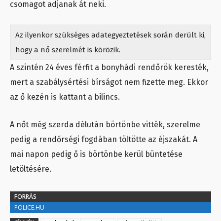
csomagot adjanak át neki.
Az ilyenkor szükséges adategyeztetések során derült ki,
hogy a nő szerelmét is körözik.
A szintén 24 éves férfit a bonyhádi rendőrök keresték,
mert a szabálysértési bírságot nem fizette meg. Ekkor
az ő kezén is kattant a bilincs.
A nőt még szerda délután börtönbe vitték, szerelme
pedig a rendőrségi fogdában töltötte az éjszakát. A
mai napon pedig ő is börtönbe kerül büntetése
letöltésére.
FORRÁS
POLICE.HU