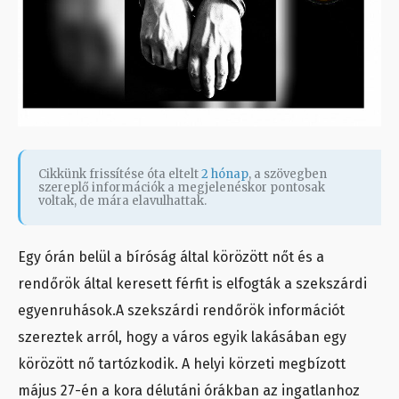
Cikkünk frissítése óta eltelt
2 hónap
, a szövegben
szereplő információk a megjelenéskor pontosak
voltak, de mára elavulhattak.
Egy órán belül a bíróság által körözött nőt és a
rendőrök által keresett férfit is elfogták a szekszárdi
egyenruhások.A szekszárdi rendőrök információt
szereztek arról, hogy a város egyik lakásában egy
körözött nő tartózkodik. A helyi körzeti megbízott
május 27-én a kora délutáni órákban az ingatlanhoz