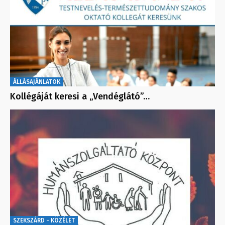
ÁLLÁSAJÁNLATOK
Kollégáját keresi a „Vendéglátó”…
SZEKSZÁRD - KÖZÉLET