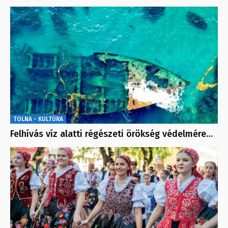
TOLNA - KULTÚRA
Felhívás víz alatti régészeti örökség védelmére…