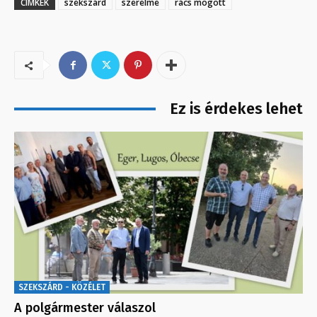
CÍMKÉK
szekszárd
szerelme
rács mögött
Ez is érdekes lehet
SZEKSZÁRD - KÖZÉLET
A polgármester válaszol