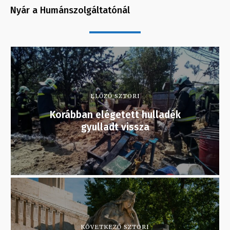
Nyár a Humánszolgáltatónál
ELŐZŐ SZTORI
Korábban elégetett hulladék
gyulladt vissza
KÖVETKEZŐ SZTORI