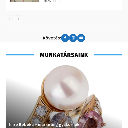
2026.08.09.
Követés:
MUNKATÁRSAINK
Imre Rebeka – marketing gyakornok
H