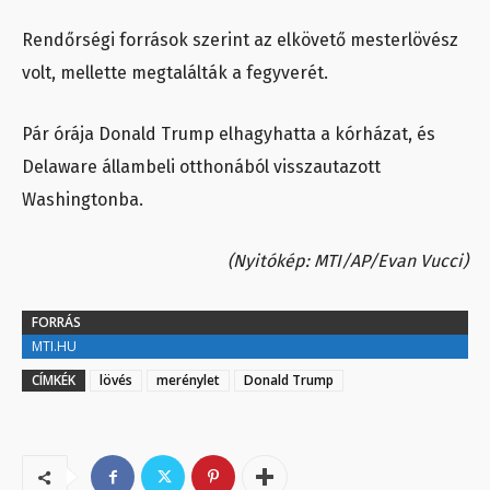
Rendőrségi források szerint az elkövető mesterlövész
volt, mellette megtalálták a fegyverét.
Pár órája Donald Trump elhagyhatta a kórházat, és
Delaware állambeli otthonából visszautazott
Washingtonba.
(Nyitókép: MTI/AP/Evan Vucci)
FORRÁS
MTI.HU
CÍMKÉK
lövés
merénylet
Donald Trump