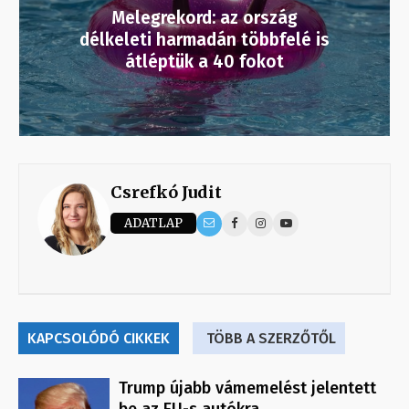
Melegrekord: az ország
délkeleti harmadán többfelé is
átléptük a 40 fokot
Csrefkó Judit
ADATLAP
KAPCSOLÓDÓ CIKKEK
TÖBB A SZERZŐTŐL
Trump újabb vámemelést jelentett
be az EU-s autókra