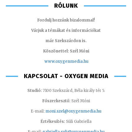
RÓLUNK
Fordulj hozzánk bizalommal!
Várjuk a témákat és információkat
már Szekszárdon is.
Köszönettel: Szél Móni
www.oxygenmedia.hu
KAPCSOLAT - OXYGEN MEDIA
Studió:
7100 Szekszárd, Béla király tér 5.
Főszerkesztő:
Szél Móni
E-mail:
moni.szel@oxygenmedia.hu
Értékesítés:
Süli Gabriella
E-mail:
gabriella.suli@oxygenmedia.hu