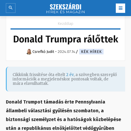
Kezdőlap
Donald Trumpra rálőttek
Csrefkó Judit
-
2024.07.14.
KÉK HÍREK
Cikkünk frissítése óta eltelt
2 év
, a szövegben szereplő
információk a megjelenéskor pontosak voltak, de
mára elavulhattak.
Donald Trumpot támadás érte Pennsylvania
állambeli választási gyűlésén szombaton, a
biztonsági személyzet és a hatóságok közbelépése
után a republikánus elnökjelöltet védőgyűrűben