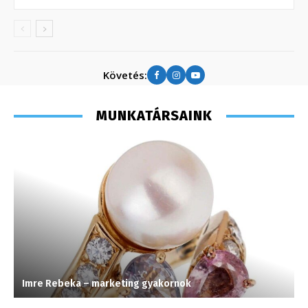
Követés:
MUNKATÁRSAINK
Imre Rebeka – marketing gyakornok
S