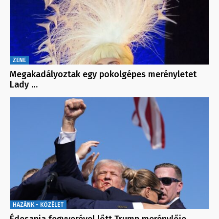
ZENE
Megakadályoztak egy pokolgépes merényletet
Lady …
HAZÁNK - KÖZÉLET
Édesapja fegyverével lőtt Trump merénylője,