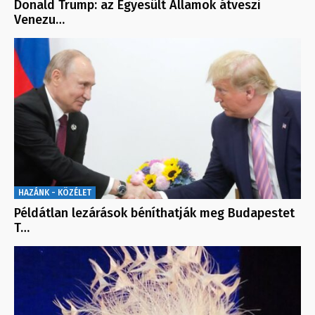
Donald Trump: az Egyesült Államok átveszi
Venezu…
HAZÁNK - KÖZÉLET
Példátlan lezárások béníthatják meg Budapestet
T…