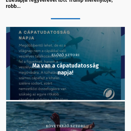
robb…
ELŐZŐ SZTORI
Ma van a cápatudatosság
napja!
KÖVETKEZŐ SZTORI