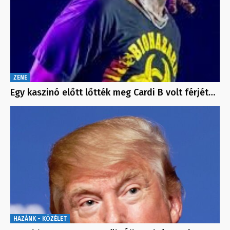
ZENE
Egy kaszinó előtt lőtték meg Cardi B volt férjét…
HAZÁNK - KÖZÉLET