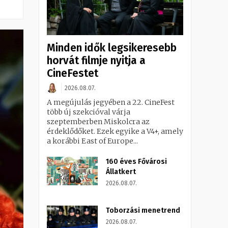
Minden idők legsikeresebb
horvát filmje nyitja a
CineFestet
2026.08.07.
A megújulás jegyében a 22. CineFest
több új szekcióval várja
szeptemberben Miskolcra az
érdeklődőket. Ezek egyike a V4+, amely
a korábbi East of Europe...
160 éves Fővárosi
Állatkert
2026.08.07.
Toborzási menetrend
2026.08.07.