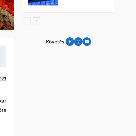
Követés:
a
023
kár
őre