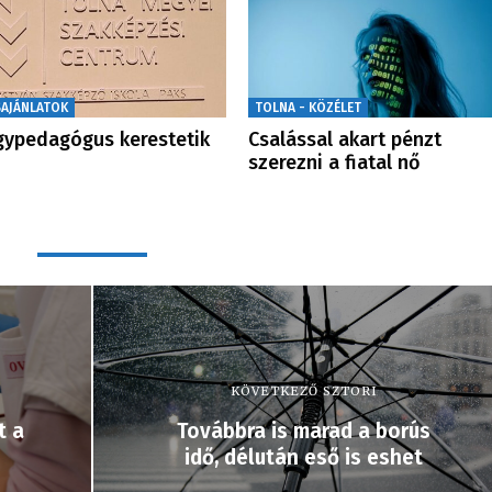
SAJÁNLATOK
TOLNA - KÖZÉLET
ypedagógus kerestetik
Csalással akart pénzt
szerezni a fiatal nő
KÖVETKEZŐ SZTORI
t a
Továbbra is marad a borús
idő, délután eső is eshet