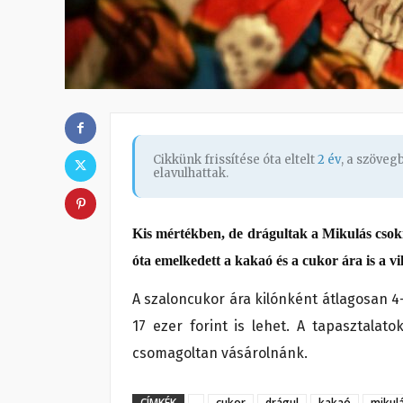
Cikkünk frissítése óta eltelt
2 év
, a szöve
elavulhattak.
Kis mértékben, de drágultak a Mikulás csoki
óta emelkedett a kakaó és a cukor ára is a vi
A szaloncukor ára kilónként átlagosan 4
17 ezer forint is lehet. A tapasztalato
csomagoltan vásárolnánk.
CÍMKÉK
cukor
drágul
kakaó
mikul