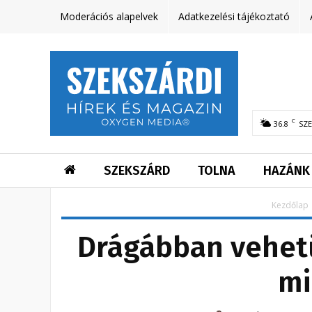
Moderációs alapelvek
Adatkezelési tájékoztató
C
36.8
SZ
SZEKSZÁRD
TOLNA
HAZÁNK
Kezdőlap
Drágábban vehetü
mi