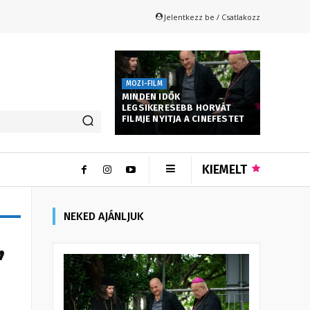
Jelentkezz be / Csatlakozz
MOZI-FILM
MINDEN IDŐK
LEGSIKERESEBB HORVÁT
FILMJE NYITJA A CINEFESTET
KIEMELT
NEKED AJÁNLJUK
,