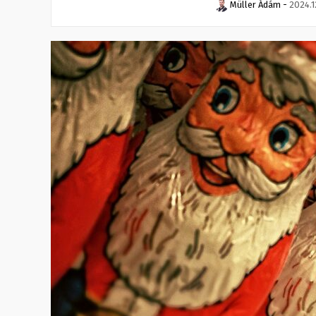
Müller Ádám
-
2024.1