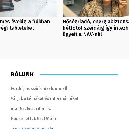
mes évekig a fiókban
Hőségriadó, energiabiztons
régi tableteket
hétfőtől szerdáig így intézh
ügyeit a NAV-nál
RÓLUNK
Fordulj hozzánk bizalommal!
Várjuk a témákat és információkat
már Szekszárdon is.
Köszönettel: Szél Móni
www.oxygenmedia.hu