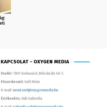
ág:
eti
KAPCSOLAT - OXYGEN MEDIA
Studió:
7100 Szekszárd, Béla király tér 5.
Főszerkesztő:
Szél Móni
E-mail:
moni.szel@oxygenmedia.hu
Értékesítés:
Süli Gabriella
E-mail:
gabriella.suli@oxygenmedia.hu