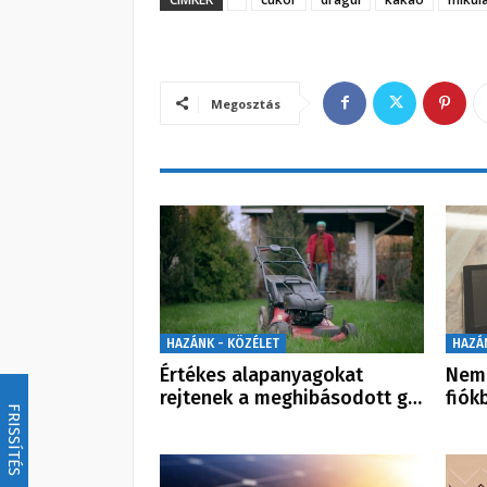
Megosztás
HAZÁNK - KÖZÉLET
HAZÁ
Értékes alapanyagokat
Nem 
rejtenek a meghibásodott g…
fiók
FRISSÍTÉS