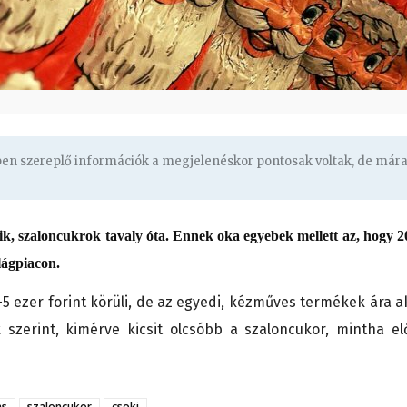
gben szereplő információk a megjelenéskor pontosak voltak, de már
k, szaloncukrok tavaly óta. Ennek oka egyebek mellett az, hogy 2
lágpiacon.
-5 ezer forint körüli, de az egyedi, kézműves termékek ára a
k szerint, kimérve kicsit olcsóbb a szaloncukor, mintha el
ás
szaloncukor
csoki