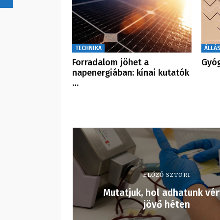
TECHNIKA
ÁLLÁ
Forradalom jöhet a
Gyóg
napenergiában: kínai kutatók
…
ELŐZŐ SZTORI
Mutatjuk, hol adhatunk vér
jövő héten