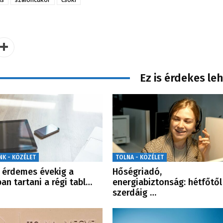
Ez is érdekes le
NK - KÖZÉLET
TOLNA - KÖZÉLET
érdemes évekig a
Hőségriadó,
ban tartani a régi tabl…
energiabiztonság: hétfőtől
szerdáig …