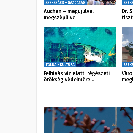
SZEKSZÁRD - GAZDASÁG
SZEK
Auchan – megújulva,
Dr. 
megszépülve
tisz
TOLNA - KULTÚRA
SZEK
Felhívás víz alatti régészeti
Váro
örökség védelmére…
meg