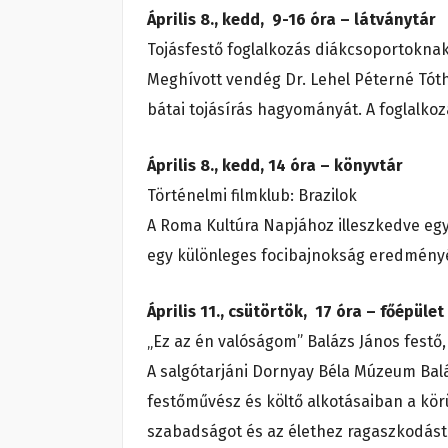
Április 8., kedd, 9-16 óra – látványtár
Tojásfestő foglalkozás diákcsopor
Meghívott vendég Dr. Lehel Péterné Tóth
bátai tojásírás hagyományát. A foglalko
Április 8., kedd, 14 óra – könyvtár
Történelmi filmklub: Brazilok
A Roma Kultúra Napjához illeszkedve egy
egy különleges focibajnokság eredményé
Április 11., csütörtök, 17 óra – főépü
„Ez az én valóságom” Balázs János festő,
A salgótarjáni Dornyay Béla Múzeum Balá
festőművész és költő alkotásaiban a körü
szabadságot és az élethez ragaszkodás