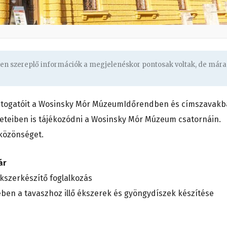
ben szereplő információk a megjelenéskor pontosak voltak, de mára
 látogatóit a Wosinsky Mór MúzeumIdőrendben és címszavak
zleteiben is tájékozódni a Wosinsky Mór Múzeum csatornáin.
 közönséget.
ár
és ékszerkészítő foglalkozás
ben a tavaszhoz illő ékszerek és gyöngydíszek készítése