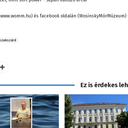
 (www.womm.hu) és facebook oldalán (WosinskyMórMúzeum)
Szekszárd
Ez is érdekes le