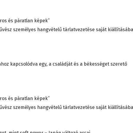
áros és páratlan képek”
űvész személyes hangvételű tárlatvezetése saját kiállításába
arcosa
hoz kapcsolódva egy, a családját és a békességet szerető
áros és páratlan képek”
űvész személyes hangvételű tárlatvezetése saját kiállításába
zet, mint soft power – Japán változó arcai