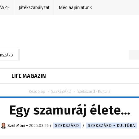
ÁSZF
Játékszabályzat
Médiaajánlatunk
EKSZÁRD
LIFE MAGAZIN
Kezdőlap
SZEKSZÁRD
Szekszárd - Kultúra
Egy szamuráj élete…
Szél Móni
-
2025.03.26.
SZEKSZÁRD
SZEKSZÁRD - KULTÚRA