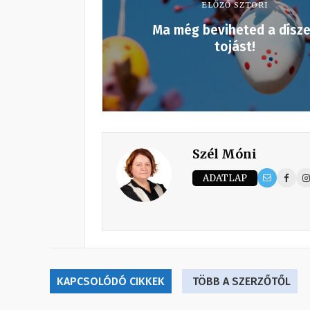
ELŐZŐ SZTORI
Ma még beviheted a dísz
tojást!
Szél Móni
ADATLAP
KAPCSOLÓDÓ CIKKEK
TÖBB A SZERZŐTŐL