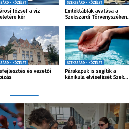
SZÁRD - KÖZÉLET
SZEKSZÁRD - KÖZÉLET
Sárosi József a víz
Emléktáblák avatása a
teletére kér
Szekszárdi Törvényszéken
SZÁRD - KÖZÉLET
SZEKSZÁRD - KÖZÉLET
sfejlesztés és vezetői
Párakapuk is segítik a
bízás
kánikula elviselését Szek…