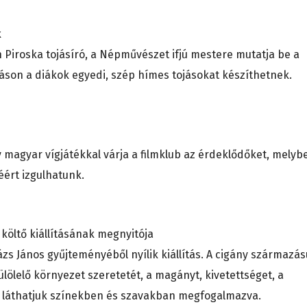
toknak
 Piroska tojásíró, a Népművészet ifjú mestere mutatja be a
záson a diákok egyedi, szép hímes tojásokat készíthetnek.
 magyar vígjátékkal várja a filmklub az érdeklődőket, melyb
ért izgulhatunk.
let
 költő kiállításának megnyitója
zs János gyűjteményéből nyílik kiállítás. A cigány származás
lölelő környezet szeretetét, a magányt, kivetettséget, a
t láthatjuk színekben és szavakban megfogalmazva.