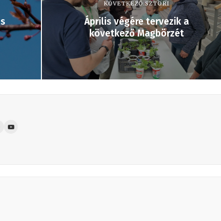
KÖVETKEZŐ SZTORI
es
Április végére tervezik a
következő Magbörzét