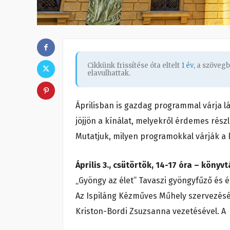
Cikkünk frissítése óta eltelt
1 év
, a szöveg
elavulhattak.
Áprilisban is gazdag programmal várja
jöjjön a kínálat, melyekről érdemes rés
Mutatjuk, milyen programokkal várják a
Április 3., csütörtök, 14-17 óra – könyvt
„Gyöngy az élet” Tavaszi gyöngyfűző 
Az Ispiláng Kézműves Műhely szervezésé
Kriston-Bordi Zsuzsanna vezetésével. A