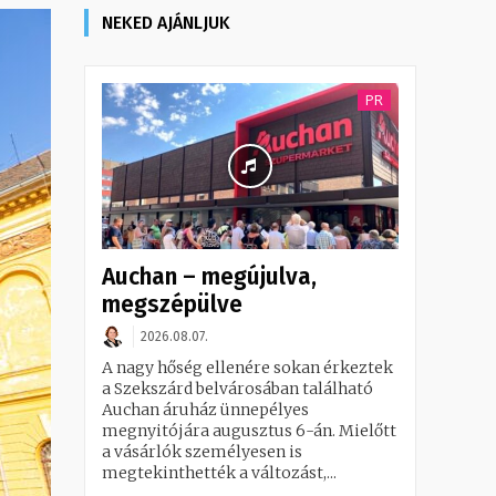
NEKED AJÁNLJUK
PR
Auchan – megújulva,
megszépülve
2026.08.07.
A nagy hőség ellenére sokan érkeztek
a Szekszárd belvárosában található
Auchan áruház ünnepélyes
megnyitójára augusztus 6-án. Mielőtt
a vásárlók személyesen is
megtekinthették a változást,...