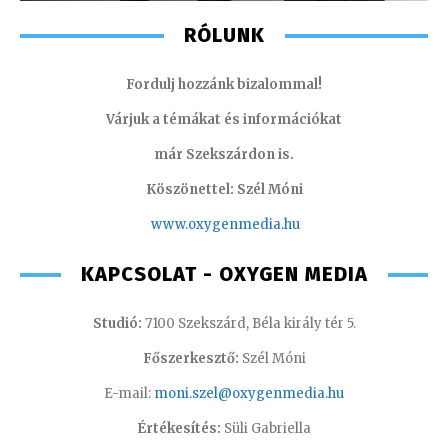
RÓLUNK
Fordulj hozzánk bizalommal!
Várjuk a témákat és információkat
már Szekszárdon is.
Köszönettel: Szél Móni
www.oxygenmedia.hu
KAPCSOLAT - OXYGEN MEDIA
Studió:
7100 Szekszárd, Béla király tér 5.
Főszerkesztő:
Szél Móni
E-mail:
moni.szel@oxygenmedia.hu
Értékesítés:
Süli Gabriella