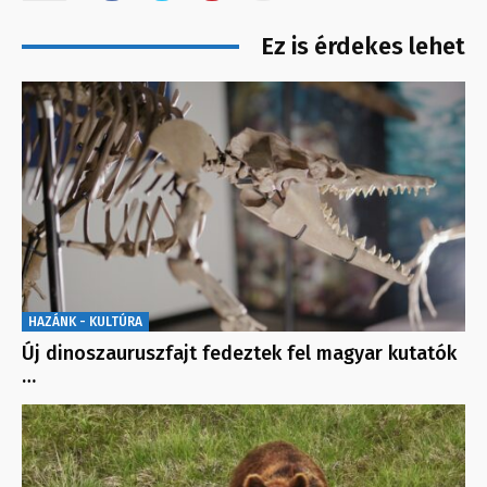
Ez is érdekes lehet
HAZÁNK - KULTÚRA
Új dinoszauruszfajt fedeztek fel magyar kutatók
…