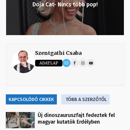
Doja Cat- Nincs több pop!
Szentgathi Csaba
ADATLAP
KAPCSOLÓDÓ CIKKEK
TÖBB A SZERZŐTŐL
Új dinoszauruszfajt fedeztek fel
magyar kutatók Erdélyben