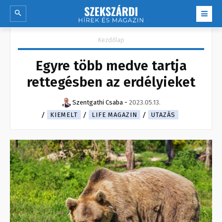
Kezdőlap
Egyre több medve tartja
rettegésben az erdélyieket
Szentgathi Csaba
-
2023.05.13.
KIEMELT
LIFE MAGAZIN
UTAZÁS