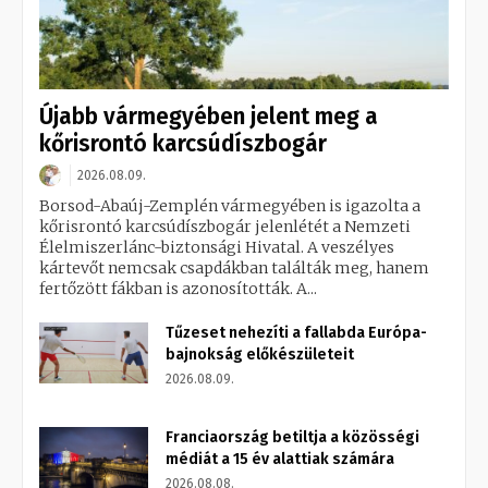
Újabb vármegyében jelent meg a
kőrisrontó karcsúdíszbogár
2026.08.09.
Borsod-Abaúj-Zemplén vármegyében is igazolta a
kőrisrontó karcsúdíszbogár jelenlétét a Nemzeti
Élelmiszerlánc-biztonsági Hivatal. A veszélyes
kártevőt nemcsak csapdákban találták meg, hanem
fertőzött fákban is azonosították. A...
Tűzeset nehezíti a fallabda Európa-
bajnokság előkészületeit
2026.08.09.
Franciaország betiltja a közösségi
médiát a 15 év alattiak számára
2026.08.08.