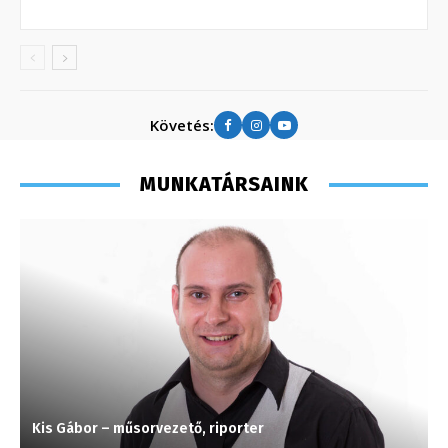
Követés:
MUNKATÁRSAINK
Kis Gábor – műsorvezető, riporter
T