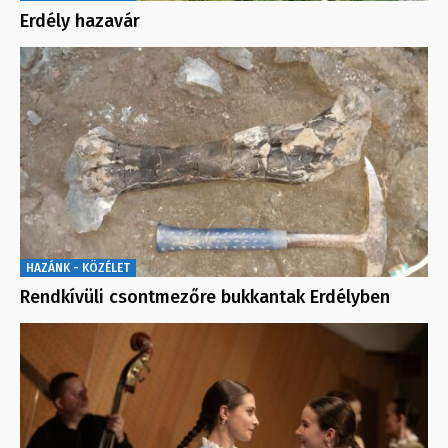
Erdély hazavár
HAZÁNK - KÖZÉLET
Rendkívüli csontmezőre bukkantak Erdélyben