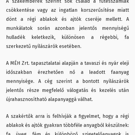
A szakemberek szerint sok család a fűtésszámlák
csökkentése vagy az ingatlan korszerűsítése miatt
dönt a régi ablakok és ajtók cseréje mellett. A
munkálatok során azonban jelentős mennyiségű
hulladék keletkezik, különösen a régebbi, fa
szerkezetű nyílászárók esetében.
A MÉH Zrt. tapasztalatai alapján a tavaszi és nyár eleji
időszakban érezhetően nő a leadott faanyag
mennyisége. A cég szerint a bontott nyílászárók
jelentős része megfelelő válogatás és kezelés után
újrahasznosítható alapanyaggá válhat.
A szakértők arra is felhívják a figyelmet, hogy a régi
ablakok és ajtók gyakran többféle anyagból készülnek:
fa, üveg, fém és különböző szigetelőanyagok is