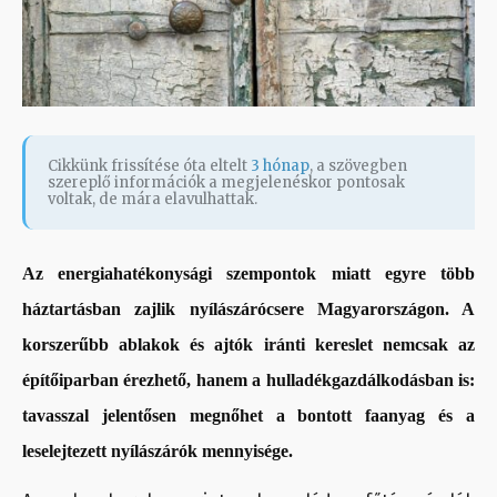
Cikkünk frissítése óta eltelt
3 hónap
, a szövegben
szereplő információk a megjelenéskor pontosak
voltak, de mára elavulhattak.
Az energiahatékonysági szempontok miatt egyre több
háztartásban zajlik nyílászárócsere Magyarországon. A
korszerűbb ablakok és ajtók iránti kereslet nemcsak az
építőiparban érezhető, hanem a hulladékgazdálkodásban is:
tavasszal jelentősen megnőhet a bontott faanyag és a
leselejtezett nyílászárók mennyisége.