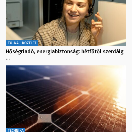
TOLNA - KÖZÉLET
Hőségriadó, energiabiztonság: hétfőtől szerdáig
…
TECHNIKA