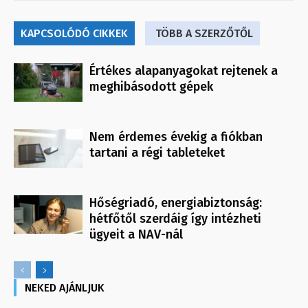
KAPCSOLÓDÓ CIKKEK
TÖBB A SZERZŐTŐL
Értékes alapanyagokat rejtenek a
meghibásodott gépek
Nem érdemes évekig a fiókban
tartani a régi tableteket
Hőségriadó, energiabiztonság:
hétfőtől szerdáig így intézheti
ügyeit a NAV-nál
NEKED AJÁNLJUK