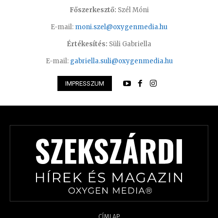
Főszerkesztő:
Szél Móni
E-mail:
moni.szel@oxygenmedia.hu
Értékesítés:
Süli Gabriella
E-mail:
gabriella.suli@oxygenmedia.hu
IMPRESSZUM
CÍMLAP