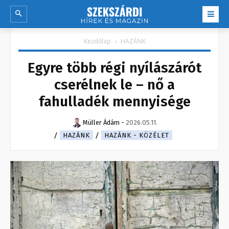
Kezdőlap
HAZÁNK
Egyre több régi nyílászárót
cserélnek le – nő a
fahulladék mennyisége
Müller Ádám
-
2026.05.11.
HAZÁNK
HAZÁNK - KÖZÉLET