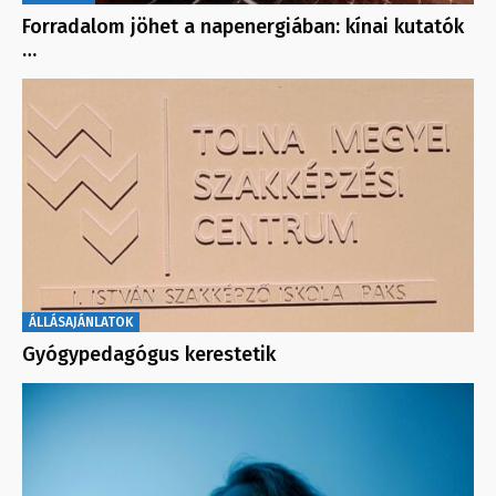
Forradalom jöhet a napenergiában: kínai kutatók
…
ÁLLÁSAJÁNLATOK
Gyógypedagógus kerestetik