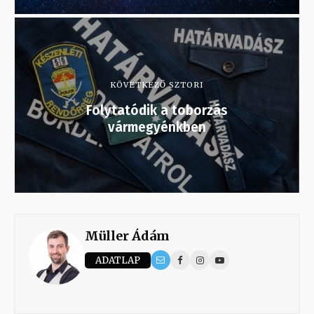
KÖVETKEZŐ SZTORI
Folytatódik a toborzás
vármegyénkben
Müller Ádám
ADATLAP