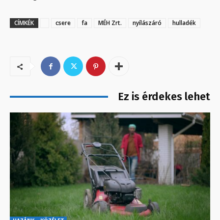
CÍMKÉK
csere
fa
MÉH Zrt.
nyílászáró
hulladék
Ez is érdekes lehet