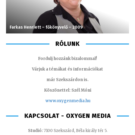
Farkas Henriett – főkönyvelő – 2009
K
RÓLUNK
Fordulj hozzánk bizalommal!
Várjuk a témákat és információkat
már Szekszárdon is.
Köszönettel: Szél Móni
www.oxygenmedia.hu
KAPCSOLAT - OXYGEN MEDIA
Studió:
7100 Szekszárd, Béla király tér 5.