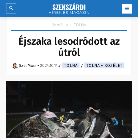
Kezdőlap
TOLNA
Éjszaka lesodródott az
útról
Szél Móni
-
2024.10.14.
TOLNA
TOLNA - KÖZÉLET