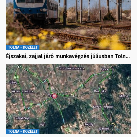
TOLNA - KÖZÉLET
Éjszakai, zajjal járó munkavégzés júliusban Toln…
TOLNA - KÖZÉLET