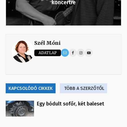
koncertre
Szél Móni
ADATLAP
KAPCSOLÓDÓ CIKKEK
TÖBB A SZERZŐTŐL
Egy bódult sofőr, két baleset