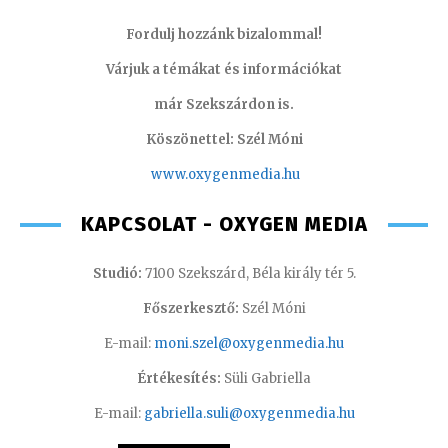
Fordulj hozzánk bizalommal!
Várjuk a témákat és információkat
már Szekszárdon is.
Köszönettel: Szél Móni
www.oxygenmedia.hu
KAPCSOLAT - OXYGEN MEDIA
Studió:
7100 Szekszárd, Béla király tér 5.
Főszerkesztő:
Szél Móni
E-mail:
moni.szel@oxygenmedia.hu
Értékesítés:
Süli Gabriella
E-mail:
gabriella.suli@oxygenmedia.hu