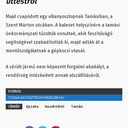
úttestről
Majd csapódott egy villanyoszlopnak Tamásiban, a
Szent Márton utcában. A baleset helyszínére a tamási
önkormányzati tűzoltók vonultak, akik feszítővágó
segítségével szabadították ki, majd adták át a
mentőszolgálatnak a gépkocsi utasát.
A sérült jármű nem képezett forgalmi akadályt, a
rendőrség intézkedett annak elszállításáról.
FORRÁS
TOLNA.KATASZTROFAVEDELEM.HU
CÍMKÉK
éjszaka
lesodródott
Tamási