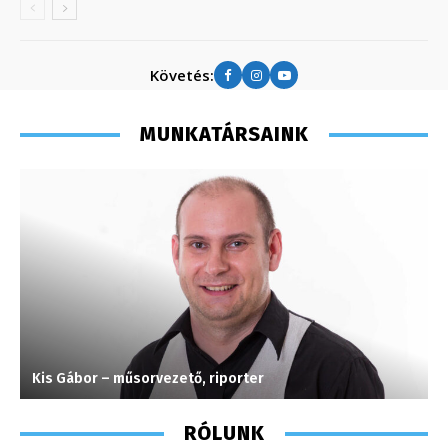
Követés:
MUNKATÁRSAINK
Kis Gábor – műsorvezető, riporter
L
RÓLUNK