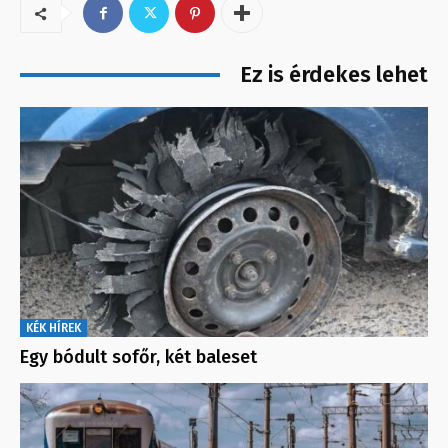
Ez is érdekes lehet
KÉK HÍREK
Egy bódult sofőr, két baleset