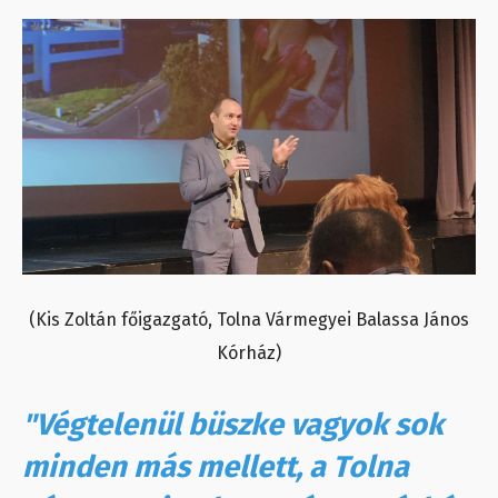
(Kis Zoltán főigazgató, Tolna Vármegyei Balassa János
Kórház)
"Végtelenül büszke vagyok sok
minden más mellett, a Tolna