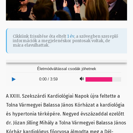
Cikkünk frissítése óta eltelt
1 év
, a szövegben szereplő
információk a megjelenéskor pontosak voltak, de
mára elavulhattak.
Életmódváltással csodák jöhetnek
0:00
/
3:59
A XXIII. Szekszárdi Kardiológiai Napok újra feltette a
Tolna Vármegyei Balassa János Kórházat a kardiológia
és hypertonia térképére. Negyed évszázaddal ezelőtt
dr. Józan Jilling Mihály a Tolna Vármegyei Balassa János
Kórház kardiológus főorvosa álmodta meg a Dél-