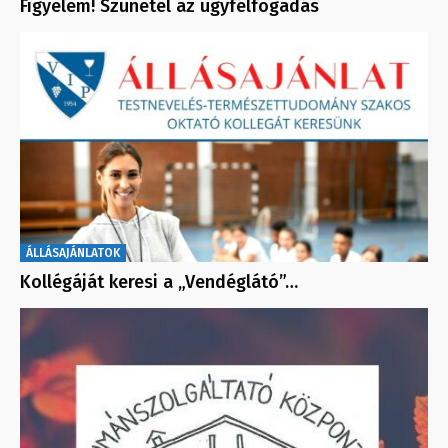
Figyelem! Szünetel az ügyfélfogadás
ÁLLÁSAJÁNLATOK
Kollégáját keresi a „Vendéglátó”…