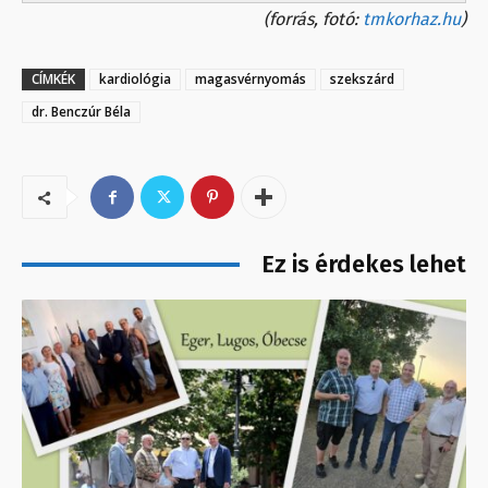
(forrás, fotó:
tmkorhaz.hu
)
CÍMKÉK
kardiológia
magasvérnyomás
szekszárd
dr. Benczúr Béla
Ez is érdekes lehet