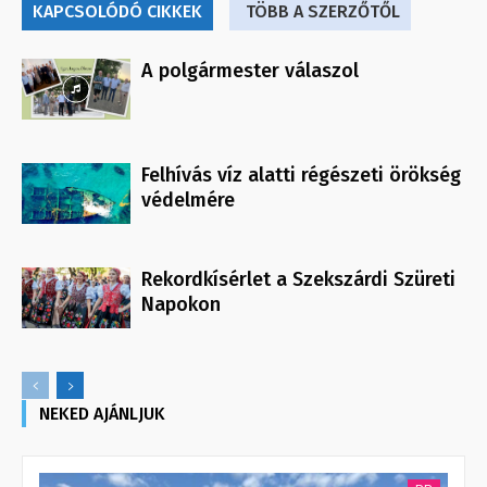
KAPCSOLÓDÓ CIKKEK
TÖBB A SZERZŐTŐL
A polgármester válaszol
Felhívás víz alatti régészeti örökség
védelmére
Rekordkísérlet a Szekszárdi Szüreti
Napokon
NEKED AJÁNLJUK