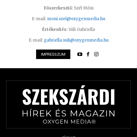
Főszerkesztő:
Szél Móni
E-mail:
moni.szel@oxygenmedia.hu
Értékesítés:
Süli Gabriella
E-mail:
gabriella.suli@oxygenmedia.hu
IMPRESSZUM