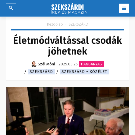
Kezdőlap
SZEKSZÁRD
Életmódváltással csodák
jöhetnek
Szél Móni
-
2025.03.25.
HANGANYAG
SZEKSZÁRD
SZEKSZÁRD - KÖZÉLET