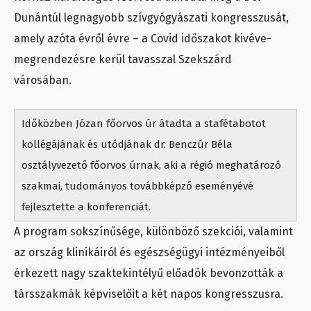
Dunántúl legnagyobb szívgyógyászati kongresszusát,
amely azóta évről évre – a Covid időszakot kivéve-
megrendezésre kerül tavasszal Szekszárd
városában.
Időközben Józan főorvos úr átadta a stafétabotot
kollégájának és utódjának dr. Benczúr Béla
osztályvezető főorvos úrnak, aki a régió meghatározó
szakmai, tudományos továbbképző eseményévé
fejlesztette a konferenciát.
A program sokszínűsége, különböző szekciói, valamint
az ország klinikáiról és egészségügyi intézményeiből
érkezett nagy szaktekintélyű előadók bevonzották a
társszakmák képviselőit a két napos kongresszusra.