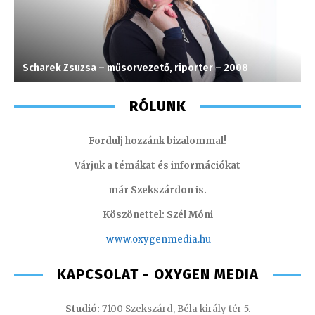
Scharek Zsuzsa – műsorvezető, riporter – 2008
L
RÓLUNK
Fordulj hozzánk bizalommal!
Várjuk a témákat és információkat
már Szekszárdon is.
Köszönettel: Szél Móni
www.oxygenmedia.hu
KAPCSOLAT - OXYGEN MEDIA
Studió:
7100 Szekszárd, Béla király tér 5.