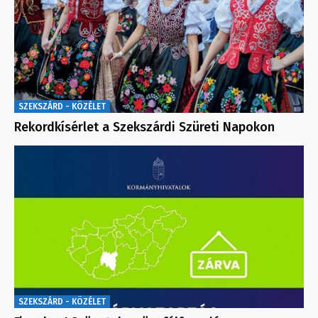
SZEKSZÁRD - KÖZÉLET
Rekordkísérlet a Szekszárdi Szüreti Napokon
SZEKSZÁRD - KÖZÉLET