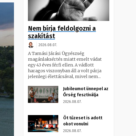
Nem bírja feldolgozni a
szakítást
2026.08.07.
A Tamási Járási Ügyészség
magánlaksértés miatt emelt vádat
egy 43 éves férfi ellen. A vádlott
haragos viszonyban áll a volt párja
jelenlegi élettársával, mivel nem...
Jubileumot ünnepel az
Őrség fesztiválja
2026.08.07.
Öt tűzeset is adott
okot vonulni
2026.08.07.