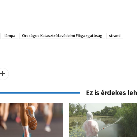
lámpa
Országos Katasztrófavédelmi Főigazgatóság
strand
Ez is érdekes le