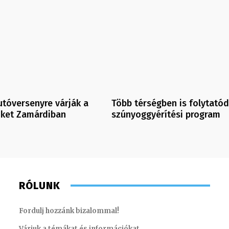
Több térségben is folytatód
futóversenyre várják a
szúnyoggyérítési program
őket Zamárdiban
RÓLUNK
Fordulj hozzánk bizalommal!
Várjuk a témákat és információkat