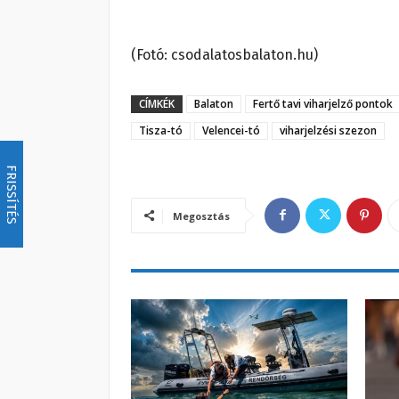
(Fotó: csodalatosbalaton.hu)
CÍMKÉK
Balaton
Fertő tavi viharjelző pontok
Tisza-tó
Velencei-tó
viharjelzési szezon
FRISSÍTÉS
Megosztás