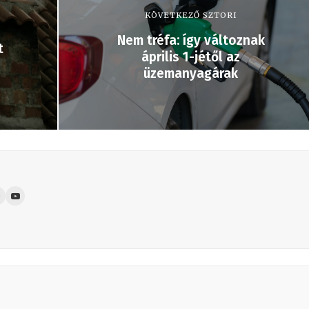
KÖVETKEZŐ SZTORI
Nem tréfa: így változnak
t
április 1-jétől az
üzemanyagárak