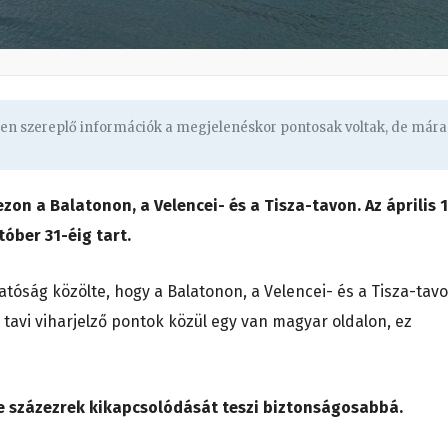
ben szereplő információk a megjelenéskor pontosak voltak, de mára
zezon a Balatonon, a Velencei- és a Tisza-tavon. Az április 1
tóber 31-éig tart.
tóság közölte, hogy a Balatonon, a Velencei- és a Tisza-tav
 tavi viharjelző pontok közül egy van magyar oldalon, ez
vre százezrek kikapcsolódását teszi biztonságosabbá.