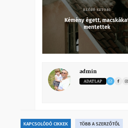
ELŐZŐ SZTORI
Kémény égett, macskáka
mentettek
admin
ADATLAP
KAPCSOLÓDÓ CIKKEK
TÖBB A SZERZŐTŐL