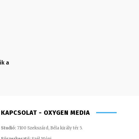
ik a
KAPCSOLAT - OXYGEN MEDIA
Studió:
7100 Szekszárd, Béla király tér 5.
Főszerkesztő:
Szél Móni