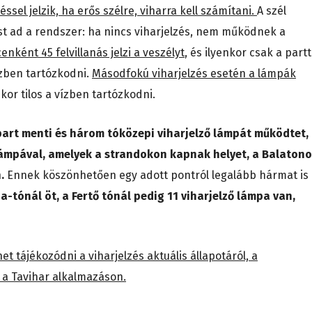
éssel jelzik, ha erős szélre, viharra kell számítani.
A szél
ést ad a rendszer: ha nincs viharjelzés, nem működnek a
nként 45 felvillanás jelzi a veszélyt
, és ilyenkor csak a partt
ízben tartózkodni.
Másodfokú viharjelzés esetén a lámpák
kor tilos a vízben tartózkodni.
art menti és három tóközepi viharjelző lámpát működtet,
 lámpával, amelyek a strandokon kapnak helyet, a Balaton
n.
Ennek köszönhetően egy adott pontról legalább hármat is
za-tónál öt, a Fertő tónál pedig 11 viharjelző lámpa van,
t tájékozódni a viharjelzés aktuális állapotáról, a
 a Tavihar alkalmazáson.