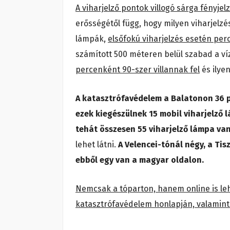
A viharjelző pontok villogó sárga fényjelz
erősségétől függ, hogy milyen viharjelz
lámpák,
elsőfokú viharjelzés esetén perce
számított 500 méteren belül szabad a v
percenként 90-szer villannak fel
és ilyen
A katasztrófavédelem a Balatonon 36 p
ezek kiegészülnek 15 mobil viharjelző
tehát összesen 55 viharjelző lámpa va
lehet látni.
A Velencei-tónál négy, a Tis
ebből egy van a magyar oldalon.
Nemcsak a tóparton, hanem online is lehe
katasztrófavédelem honlapján, valamint