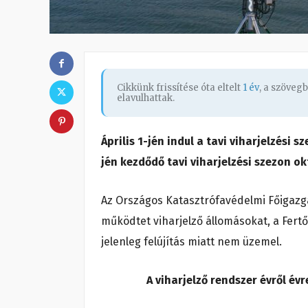
Cikkünk frissítése óta eltelt
1 év
, a szöveg
elavulhattak.
Április 1-jén indul a tavi viharjelzési s
jén kezdődő tavi viharjelzési szezon ok
Az Országos Katasztrófavédelmi Főigazga
működtet viharjelző állomásokat, a Fertő
jelenleg felújítás miatt nem üzemel.
A viharjelző rendszer évről é