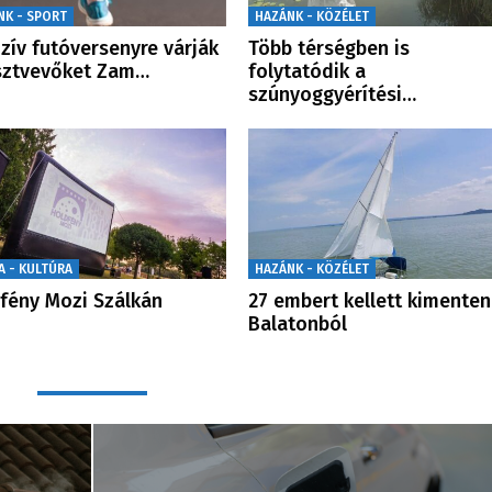
NK - SPORT
HAZÁNK - KÖZÉLET
uzív futóversenyre várják
Több térségben is
sztvevőket Zam…
folytatódik a
szúnyoggyérítési…
A - KULTÚRA
HAZÁNK - KÖZÉLET
fény Mozi Szálkán
27 embert kellett kimenten
Balatonból