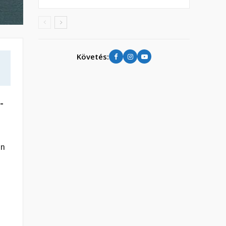
Követés:
-
on