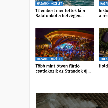
HAZÁNK - KÖZÉLET
HAZÁ
12 embert mentettek ki a
Inkl
Balatonból a hétvégén…
a ré
HAZÁNK - KÖZÉLET
TOLN
Több mint ötven fürdő
Hold
csatlakozik az Strandok éj…