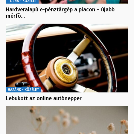
TOLNA - KÖZÉLET
Hardveralapú e-pénztárgép a piacon – újabb
mérfö…
HAZÁNK - KÖZÉLET
Lebukott az online autónepper