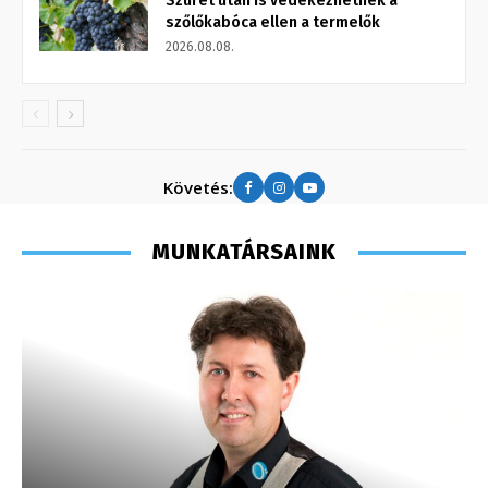
Szüret után is védekezhetnek a
szőlőkabóca ellen a termelők
2026.08.08.
Követés:
MUNKATÁRSAINK