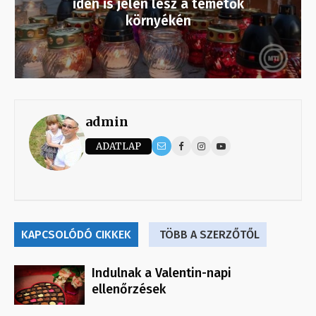
idén is jelen lesz a temetők
környékén
admin
ADATLAP
KAPCSOLÓDÓ CIKKEK
TÖBB A SZERZŐTŐL
Indulnak a Valentin-napi
ellenőrzések