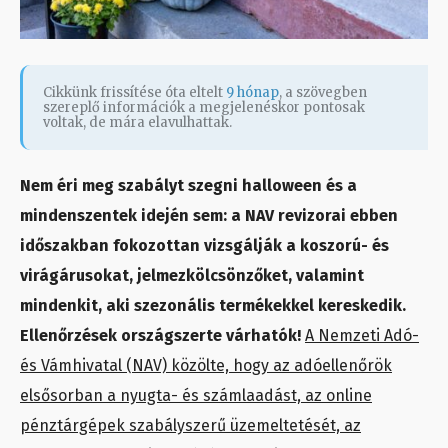
Cikkünk frissítése óta eltelt
9 hónap
, a szövegben
szereplő információk a megjelenéskor pontosak
voltak, de mára elavulhattak.
Nem éri meg szabályt szegni halloween és a
mindenszentek idején sem: a NAV revizorai ebben
időszakban fokozottan vizsgálják a koszorú- és
virágárusokat, jelmezkölcsönzőket, valamint
mindenkit, aki szezonális termékekkel kereskedik.
Ellenőrzések országszerte várhatók!
A Nemzeti Adó-
és Vámhivatal (NAV) közölte, hogy az adóellenőrök
elsősorban a nyugta- és számlaadást, az online
pénztárgépek szabályszerű üzemeltetését, az