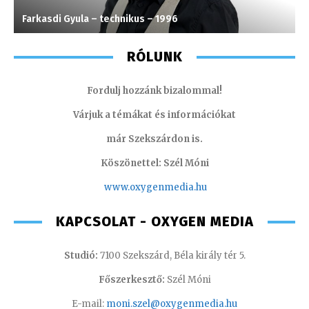
Farkasdi Gyula – technikus – 1996
F
RÓLUNK
Fordulj hozzánk bizalommal!
Várjuk a témákat és információkat
már Szekszárdon is.
Köszönettel: Szél Móni
www.oxygenmedia.hu
KAPCSOLAT - OXYGEN MEDIA
Studió:
7100 Szekszárd, Béla király tér 5.
Főszerkesztő:
Szél Móni
E-mail:
moni.szel@oxygenmedia.hu