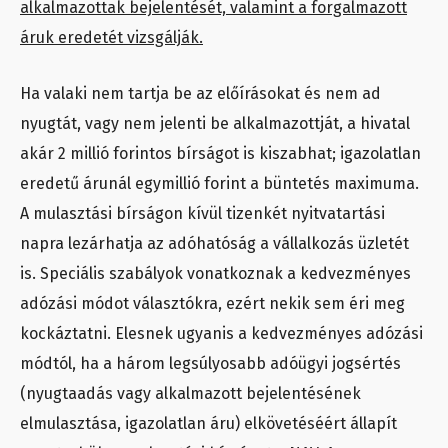
alkalmazottak bejelentését, valamint a forgalmazott
áruk eredetét vizsgálják.
Ha valaki nem tartja be az előírásokat és nem ad
nyugtát, vagy nem jelenti be alkalmazottját, a hivatal
akár 2 millió forintos bírságot is kiszabhat; igazolatlan
eredetű árunál egymillió forint a büntetés maximuma.
A mulasztási bírságon kívül tizenkét nyitvatartási
napra lezárhatja az adóhatóság a vállalkozás üzletét
is. Speciális szabályok vonatkoznak a kedvezményes
adózási módot választókra, ezért nekik sem éri meg
kockáztatni. Elesnek ugyanis a kedvezményes adózási
módtól, ha a három legsúlyosabb adóügyi jogsértés
(nyugtaadás vagy alkalmazott bejelentésének
elmulasztása, igazolatlan áru) elkövetéséért állapít