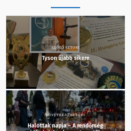
ELŐZŐ SZTORI
Tyson újabb sikere
KÖVETKEZŐ SZTORI
Halottak napja – A rendőrség