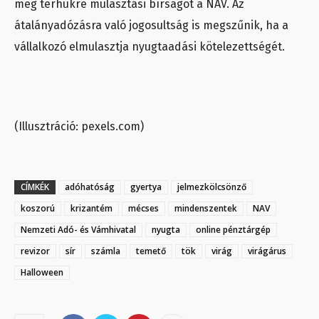
meg terhükre mulasztási bírságot a NAV. Az
átalányadózásra való jogosultság is megszűnik, ha a
vállalkozó elmulasztja nyugtaadási kötelezettségét.
(Illusztráció: pexels.com)
CÍMKÉK
adóhatóság
gyertya
jelmezkölcsönző
koszorú
krizantém
mécses
mindenszentek
NAV
Nemzeti Adó- és Vámhivatal
nyugta
online pénztárgép
revizor
sír
számla
temető
tök
virág
virágárus
Halloween