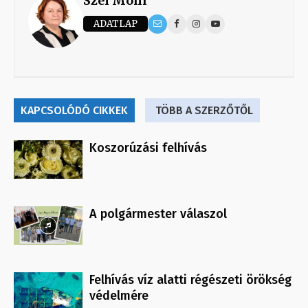
Szél Móni
ADATLAP
KAPCSOLÓDÓ CIKKEK
TÖBB A SZERZŐTŐL
Koszorúzási felhívás
A polgármester válaszol
Felhívás víz alatti régészeti örökség
védelmére