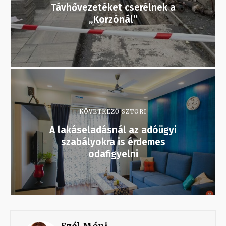
Távhővezetéket cserélnek a
„Korzónál”
KÖVETKEZŐ SZTORI
A lakáseladásnál az adóügyi
szabályokra is érdemes
odafigyelni