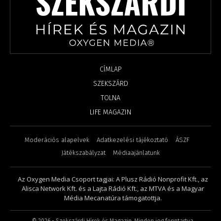
CÍMLAP
SZEKSZÁRD
TOLNA
LIFE MAGAZIN
Moderációs alapelvek
Adatkezelési tájékoztató
ÁSZF
Játékszabályzat
Médiaajánlatunk
Az Oxygen Media Csoport tagjai: A Plusz Rádió Nonprofit Kft., az
Alisca Network Kft. és a Lajta Rádió Kft., az MTVA és a Magyar
Média Mecanatúra támogatottja.
©
2026
- Szekszárdi Hírek és Magazin. Minden jog fenntartva.