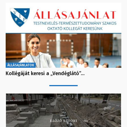
ÁLLÁSAJÁNLATOK
Kollégáját keresi a „Vendéglátó”…
ELŐZŐ SZTORI