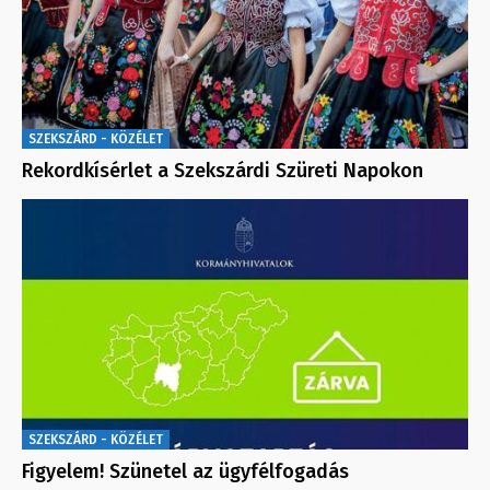
SZEKSZÁRD - KÖZÉLET
Rekordkísérlet a Szekszárdi Szüreti Napokon
SZEKSZÁRD - KÖZÉLET
Figyelem! Szünetel az ügyfélfogadás