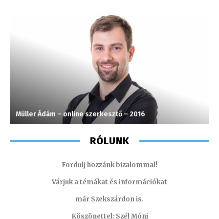
Müller Ádám – online szerkesztő – 2016
M
RÓLUNK
Fordulj hozzánk bizalommal!
Várjuk a témákat és információkat
már Szekszárdon is.
Köszönettel: Szél Móni