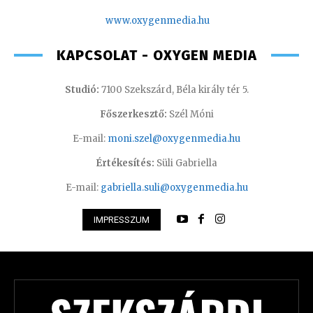
www.oxygenmedia.hu
KAPCSOLAT - OXYGEN MEDIA
Studió:
7100 Szekszárd, Béla király tér 5.
Főszerkesztő:
Szél Móni
E-mail:
moni.szel@oxygenmedia.hu
Értékesítés:
Süli Gabriella
E-mail:
gabriella.suli@oxygenmedia.hu
IMPRESSZUM