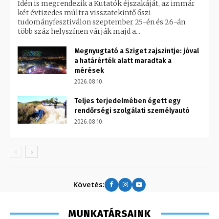
Idén is megrendezik a Kutatók éjszakáját, az immár
két évtizedes múltra visszatekintő őszi
tudományfesztiválon szeptember 25-én és 26-án
több száz helyszínen várják majd a...
Megnyugtató a Sziget zajszintje: jóval
a határérték alatt maradtak a
mérések
2026.08.10.
Teljes terjedelmében égett egy
rendőrségi szolgálati személyautó
2026.08.10.
Követés:
MUNKATÁRSAINK