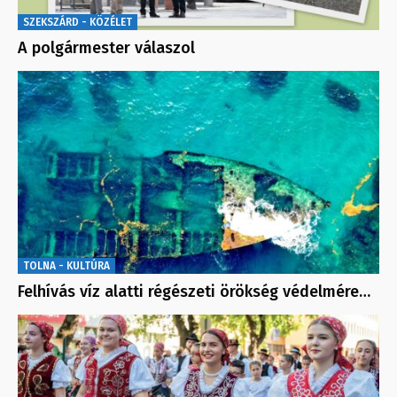
SZEKSZÁRD - KÖZÉLET
A polgármester válaszol
TOLNA - KULTÚRA
Felhívás víz alatti régészeti örökség védelmére…