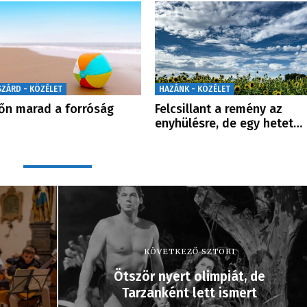
SZÁRD - KÖZÉLET
HAZÁNK - KÖZÉLET
őn marad a forróság
Felcsillant a remény az
enyhülésre, de egy hetet…
KÖVETKEZŐ SZTORI
Ötször nyert olimpiát, de
Tarzanként lett ismert