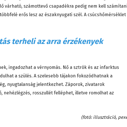
dő várható, számottevő csapadékra pedig nem kell számítani
többfelé erős lesz az északnyugati szél. A csúcshőmérséklet
ás terheli az arra érzékenyek
nek, ingadozhat a vérnyomás. Nő a sztrók és az infarktus
ulhat a szülés. A szelesebb tájakon fokozódhatnak a
ség, nyugtalanság jelentkezhet. Záporok, zivatarok
 nehézlégzés, rosszullét felléphet, illetve romolhat az
(fotó: illusztráció, pex