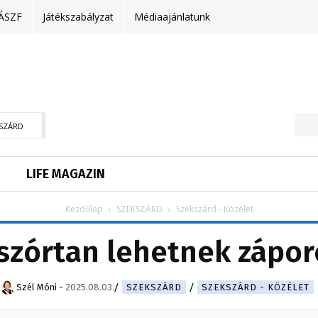
ÁSZF
Játékszabályzat
Médiaajánlatunk
SZÁRD
LIFE MAGAZIN
Kezdőlap
SZEKSZÁRD
Szekszárd - Közélet
szórtan lehetnek zápo
Szél Móni
-
2025.08.03.
SZEKSZÁRD
SZEKSZÁRD - KÖZÉLET