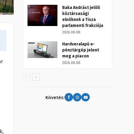
Baka Andrást jelöli
köztársasági
elnöknek a Tisza
parlamenti frakciója
2026.08.08.
Hardveralapú e-
pénztárgép jelent
meg a piacon
ár
2026.08.08.
Követés:
k,