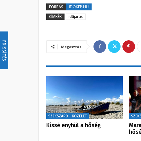
FORRÁS
IDOKEP.HU
CÍMKÉK
időjárás
FRISSÍTÉS
Megosztás
SZEKSZÁRD - KÖZÉLET
SZEK
Kissé enyhül a hőség
Mara
hős