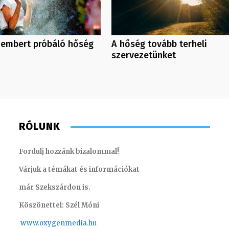
 embert próbáló hőség
A hőség tovább terheli
szervezetünket
RÓLUNK
Fordulj hozzánk bizalommal!
Várjuk a témákat és információkat
már Szekszárdon is.
Köszönettel: Szél Móni
www.oxygenmedia.hu