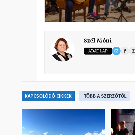
Szél Móni
ADATLAP
KAPCSOLÓDÓ CIKKEK
TÖBB A SZERZŐTŐL