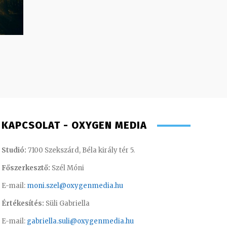
KAPCSOLAT - OXYGEN MEDIA
Studió:
7100 Szekszárd, Béla király tér 5.
Főszerkesztő:
Szél Móni
E-mail:
moni.szel@oxygenmedia.hu
Értékesítés:
Süli Gabriella
E-mail:
gabriella.suli@oxygenmedia.hu