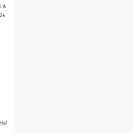
. A
 24
els)