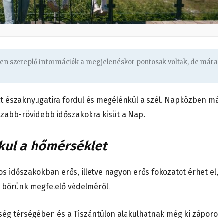
ben szereplő információk a megjelenéskor pontosak voltak, de mára
t északnyugatira fordul és megélénkül a szél. Napközben m
szabb-rövidebb időszakokra kisüt a Nap.
akul a hőmérséklet
os időszakokban erős, illetve nagyon erős fokozatot érhet el,
 bőrünk megfelelő védelméről.
ég térségében és a Tiszántúlon alakulhatnak még ki záporo