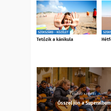
SZEKSZÁRD - KÖZÉLET
SZEK
Tetőzik a kánikula
Hétf
ELŐZŐ SZTORI
Ősszel jön a Superalbum