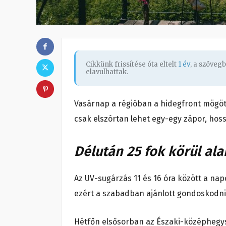
Cikkünk frissítése óta eltelt
1 év
, a szöveg
elavulhattak.
Vasárnap a régióban a hidegfront mögöt
csak elszórtan lehet egy-egy zápor, hos
Délután 25 fok körül al
Az UV-sugárzás 11 és 16 óra között a nap
ezért a szabadban ajánlott gondoskodni
Hétfőn elsősorban az Északi-középhegys