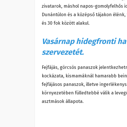
zivatarok, máshol napos-gomolyfelhős i
Dunántúlon és a középső tájakon élénk, 
és 30 fok között alakul.
Vasárnap hidegfronti hat
szervezetét.
Fejfájás, görcsös panaszok jelentkezhet
kockázata, kismamáknál hamarabb beind
fejfájásos panaszok, illetve ingerlékeny
környezetében fülledtebbé válik a levegő,
asztmások állapota.