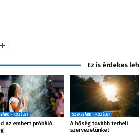
Ez is érdekes le
SZÁRD - KÖZÉLET
SZEKSZÁRD - KÖZÉLET
d az embert próbáló
A hőség tovább terheli
ég
szervezetünket