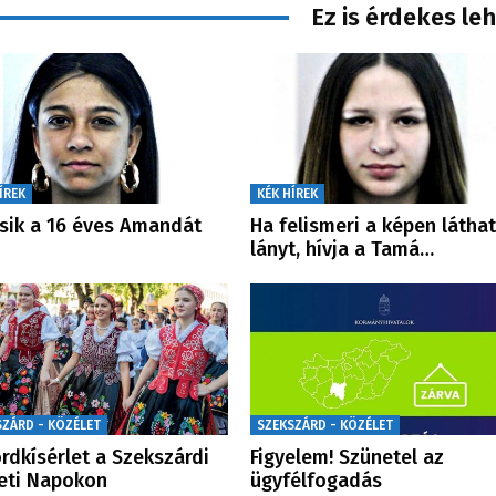
Ez is érdekes le
ÍREK
KÉK HÍREK
sik a 16 éves Amandát
Ha felismeri a képen látha
lányt, hívja a Tamá…
SZÁRD - KÖZÉLET
SZEKSZÁRD - KÖZÉLET
rdkísérlet a Szekszárdi
Figyelem! Szünetel az
eti Napokon
ügyfélfogadás