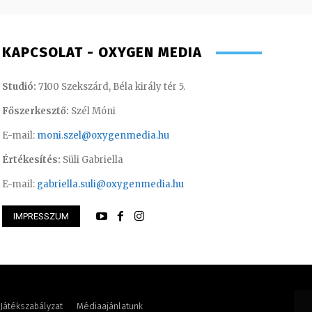
KAPCSOLAT - OXYGEN MEDIA
Studió:
7100 Szekszárd, Béla király tér 5.
Főszerkesztő:
Szél Móni
E-mail:
moni.szel@oxygenmedia.hu
Értékesítés:
Süli Gabriella
E-mail:
gabriella.suli@oxygenmedia.hu
IMPRESSZUM
öníz – sales manager – 2014
Süli Gabriella – sa
Játékszabályzat
Médiaajánlatunk