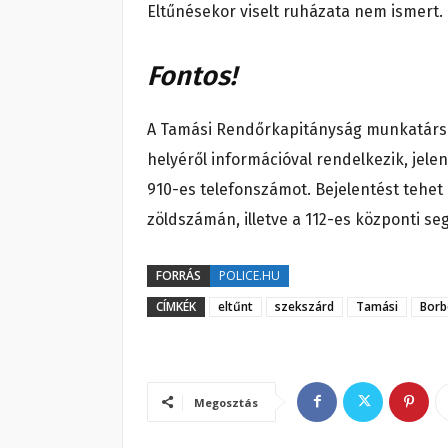
Eltűnésekor viselt ruházata nem ismert.
Fontos!
A Tamási Rendőrkapitányság munkatársai 
helyéről információval rendelkezik, jele
910-es telefonszámot. Bejelentést tehet
zöldszámán, illetve a 112-es központi se
FORRÁS
POLICE.HU
CÍMKÉK
eltűnt
szekszárd
Tamási
Borb
Megosztás