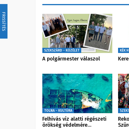
FRISSÍTÉS
SZEKSZÁRD - KÖZÉLET
KÉK H
A polgármester válaszol
Kere
TOLNA - KULTÚRA
SZEK
Felhívás víz alatti régészeti
Reko
örökség védelmére…
Szür