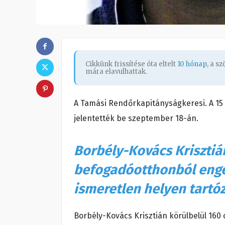
Cikkünk frissítése óta eltelt
10 hónap
, a s
mára elavulhattak.
A Tamási Rendőrkapitányságkeresi. A 15
jelentették be szeptember 18-án.
Borbély-Kovács Krisztiá
befogadóotthonból enged
ismeretlen helyen tartóz
Borbély-Kovács Krisztián körülbelül 160