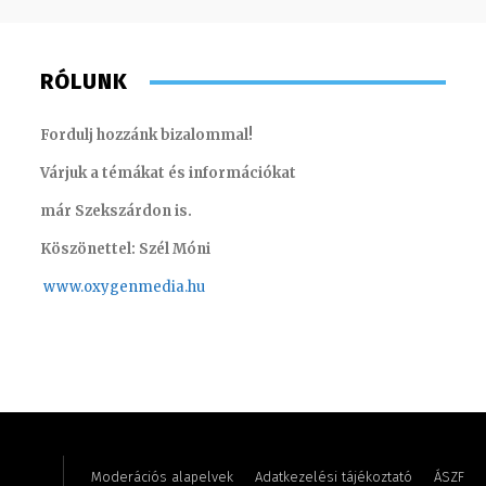
RÓLUNK
Fordulj hozzánk bizalommal!
Várjuk a témákat és információkat
már Szekszárdon is.
Köszönettel: Szél Móni
www.oxygenmedia.hu
Szél Móni – szerkesztő-riporter – 2017
Szabó D
Moderációs alapelvek
Adatkezelési tájékoztató
ÁSZF