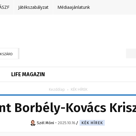
ÁSZF
Játékszabályzat
Médiaajánlatunk
EKSZÁRD
LIFE MAGAZIN
Kezdőlap
KÉK HÍREK
nt Borbély-Kovács Kris
Szél Móni
-
2025.10.16.
KÉK HÍREK