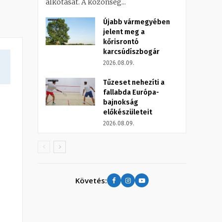
alkotását. A közönség...
Újabb vármegyében
jelent meg a
kőrisrontó
karcsúdíszbogár
2026.08.09.
Tűzeset nehezíti a
fallabda Európa-
bajnokság
előkészületeit
2026.08.09.
Követés: