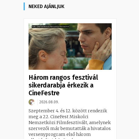
NEKED AJÁNLJUK
Három rangos fesztivál
sikerdarabja érkezik a
CineFestre
2026.08.09.
Szeptember 4. és 12. között rendezik
meg a 22. CineFest Miskolci
Nemzetközi Filmfesztivált, amelynek
szervezői már bemutatták a hivatalos
versenyprogram első három