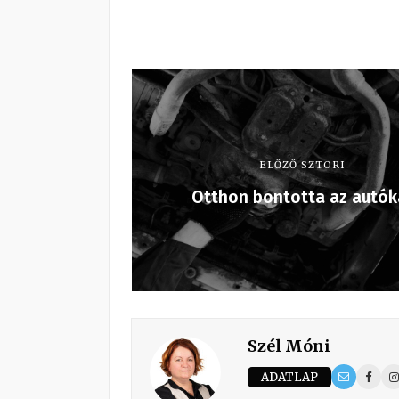
ELŐZŐ SZTORI
Otthon bontotta az autók
Szél Móni
ADATLAP