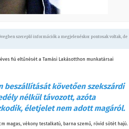
zövegben szereplő információk a megjelenéskor pontosak voltak, de
 éves fiú eltűnését a Tamási Lakásotthon munkatársai
n beszállítását követően szekszárdi
ély nélkül távozott, azóta
kodik, életjelet nem adott magáról.
 cm magas, vékony testalkatú, barna szemű, rövid sötét hajú.