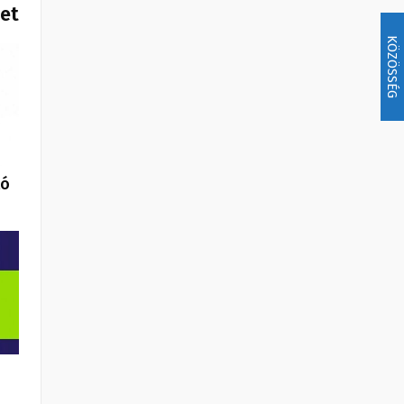
het
KÖZÖSSÉG
tó