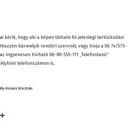
kérik, hogy aki a képen látható fiú jelenlegi tartózkodási
ntkezzen bármelyik rendőri szervnél, vagy hívja a 06 74/573-
 az ingyenesen hívható 06-80-555-111 „Telefontanú"
gélyhívó telefonszámon is.
ély-Kovács Krisztián