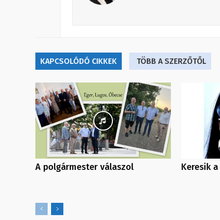
KAPCSOLÓDÓ CIKKEK
TÖBB A SZERZŐTŐL
A polgármester válaszol
Keresik 