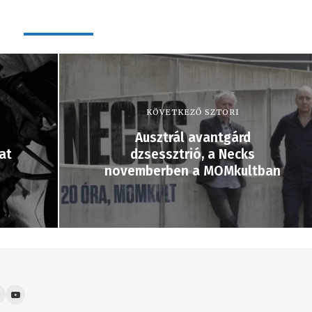
KÖVETKEZŐ SZTORI
Ausztrál avantgárd
at
dzsessztrió, a Necks
novemberben a MOMkultban