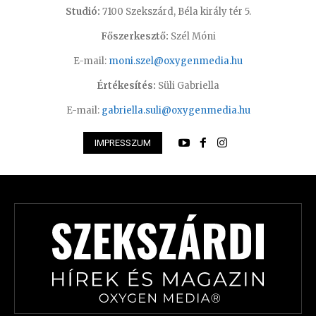
Studió:
7100 Szekszárd, Béla király tér 5.
Főszerkesztő:
Szél Móni
E-mail:
moni.szel@oxygenmedia.hu
Értékesítés:
Süli Gabriella
E-mail:
gabriella.suli@oxygenmedia.hu
IMPRESSZUM