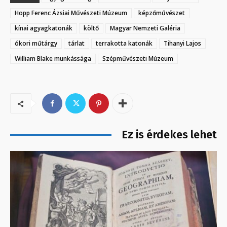
Hopp Ferenc Ázsiai Művészeti Múzeum
képzőművészet
kínai agyagkatonák
költő
Magyar Nemzeti Galéria
ókori műtárgy
tárlat
terrakotta katonák
Tihanyi Lajos
William Blake munkássága
Szépművészeti Múzeum
Ez is érdekes lehet