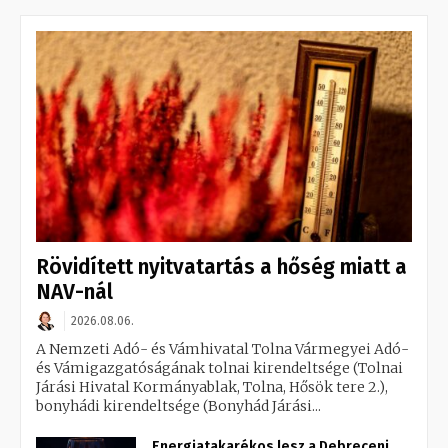
Rövidített nyitvatartás a hőség miatt a
NAV-nál
2026.08.06.
A Nemzeti Adó- és Vámhivatal Tolna Vármegyei Adó-
és Vámigazgatóságának tolnai kirendeltsége (Tolnai
Járási Hivatal Kormányablak, Tolna, Hősök tere 2.),
bonyhádi kirendeltsége (Bonyhád Járási...
Energiatakarékos lesz a Debreceni