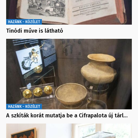
HAZÁNK - KÖZÉLET
Tinódi műve is látható
HAZÁNK - KÖZÉLET
A szkíták korát mutatja be a Cifrapalota új tárl…