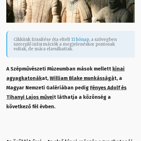
Cikkünk frissítése óta eltelt
11 hónap
, a szövegben
szereplő információk a megjelenéskor pontosak
voltak, de mára elavulhattak.
A Szépművészeti Múzeumban mások mellett
kínai
agyagkatonák
at,
William Blake munkásságá
t, a
Magyar Nemzeti Galériában pedig
Fényes Adolf és
Tihanyi Lajos művei
t láthatja a közönség a
következő fél évben.