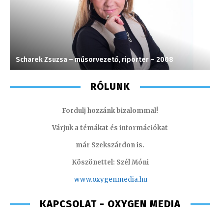
Scharek Zsuzsa – műsorvezető, riporter – 2008
P
RÓLUNK
Fordulj hozzánk bizalommal!
Várjuk a témákat és információkat
már Szekszárdon is.
Köszönettel: Szél Móni
www.oxygenmedia.hu
KAPCSOLAT - OXYGEN MEDIA