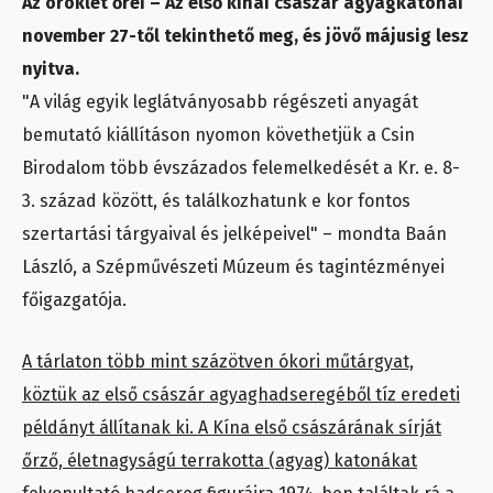
Az öröklét őrei – Az első kínai császár agyagkatonái
november 27-től tekinthető meg, és jövő májusig lesz
nyitva.
"A világ egyik leglátványosabb régészeti anyagát
bemutató kiállításon nyomon követhetjük a Csin
Birodalom több évszázados felemelkedését a Kr. e. 8-
3. század között, és találkozhatunk e kor fontos
szertartási tárgyaival és jelképeivel" – mondta Baán
László, a Szépművészeti Múzeum és tagintézményei
főigazgatója.
A tárlaton több mint százötven ókori műtárgyat,
köztük az első császár agyaghadseregéből tíz eredeti
példányt állítanak ki. A Kína első császárának sírját
őrző, életnagyságú terrakotta (agyag) katonákat