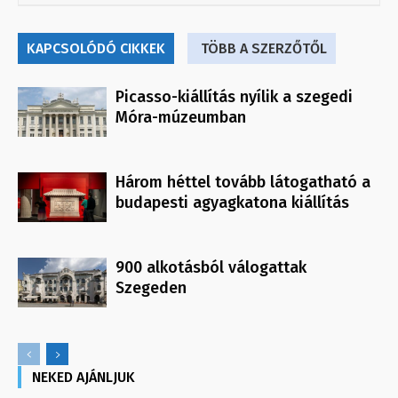
KAPCSOLÓDÓ CIKKEK
TÖBB A SZERZŐTŐL
Picasso-kiállítás nyílik a szegedi
Móra-múzeumban
Három héttel tovább látogatható a
budapesti agyagkatona kiállítás
900 alkotásból válogattak
Szegeden
NEKED AJÁNLJUK