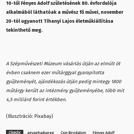
10-től Fényes Adolf születésének 80. évfordulója
alkalmából láthatóak a művész fő művei, november
20-tól ugyanott Tihanyi Lajos életműkiállítása
tekinthető meg.
A Szépművészeti Múzeum vásárlás útján az elmúlt öt
évben csaknem ezer műtárggyal gyarapította
gyűjteményét, ajándékozás útján pedig mintegy 1800
műtárgy került az intézmény gyűjteményébe, több mit
4,5 milliárd forint értékben.
(Illusztráció: Pixabay)
CÍMKÉK
agyaghadsereg
Csin Birodalom
Fényes Adolf