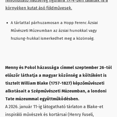
felvonultató hadsereg figuráira 1974-ben találtak rá a
környéken kutat ásó földművesek.
A tárlattal párhuzamosan a Hopp Ferenc Ázsiai
Művészeti Múzeumban az ázsiai hunokkal vagy
hsziung-hukkal ismerkedhet meg a közönség.
Menny és Pokol házassága címmel szeptember 26-tól
először láthatja a magyar közönség a költőként is
tisztelt William Blake (1757-1827) képzőművészeti
alkotásait a Szépművészeti Múzeumban, a londoni
Tate múzeummal együttműködésben.
A 2026. január 11-ig látogatható tárlaton a Blake-et
inspiráló művészek és kortársai (Henry Fuseli,