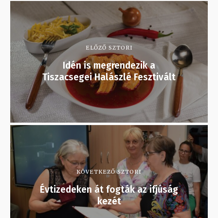
ELŐZŐ SZTORI
Idén is megrendezik a
Tiszacsegei Halászlé Fesztivált
KÖVETKEZŐ SZTORI
Évtizedeken át fogták az ifjúság
kezét