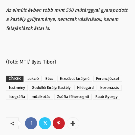
Az elmúlt évben több mint 500 műtárggyal gyarapodott
a kastély gyűjteménye, nemcsak vásárlások, hanem
felajánlások által is.
(Fotó: MTI/Illyés Tibor)
CÍMKÉK
aukció
Bécs
Erzsébet királyné
Ferenc József
festmény
Gödöllői Királyi Kastély
Hildegárd
koronázás
litográfia
műalkotás
Zsófia főhercegnő
Raab György