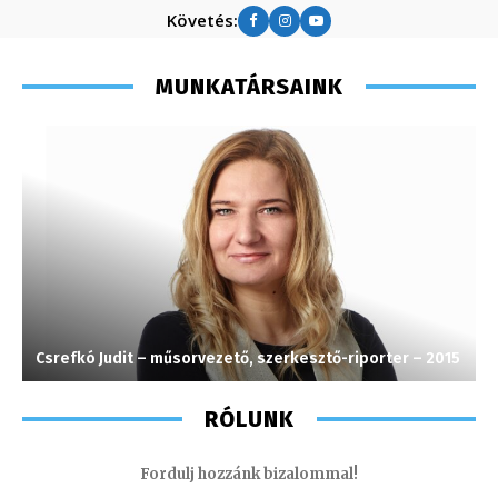
Követés:
MUNKATÁRSAINK
Csrefkó Judit – műsorvezető, szerkesztő-riporter – 2015
K
RÓLUNK
Fordulj hozzánk bizalommal!