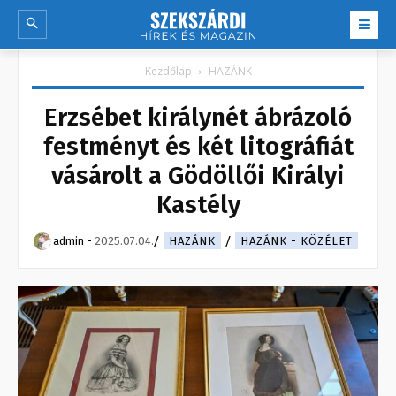
Kezdőlap
HAZÁNK
Erzsébet királynét ábrázoló
festményt és két litográfiát
vásárolt a Gödöllői Királyi
Kastély
admin
-
2025.07.04.
HAZÁNK
HAZÁNK - KÖZÉLET