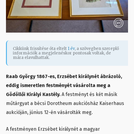
Cikkünk frissítése óta eltelt
1 év
, a szövegben szereplő
információk a megjelenéskor pontosak voltak, de
mára elavulhattak.
Raab György 1867-es, Erzsébet királynét ábrázoló,
eddig ismeretlen festményét vásárolta meg a
Gödöllői Királyi Kastély.
A festményt és két másik
műtárgyat a bécsi Dorotheum aukciósház Kaiserhaus
aukcióján, június 12-én vásárolták meg.
A festményen Erzsébet királynét a magyar