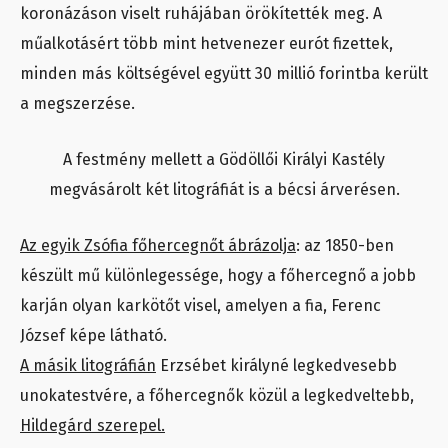
koronázáson viselt ruhájában örökítették meg. A
műalkotásért több mint hetvenezer eurót fizettek,
minden más költségével együtt 30 millió forintba került
a megszerzése.
A festmény mellett a Gödöllői Királyi Kastély
megvásárolt két litográfiát is a bécsi árverésen.
Az egyik Zsófia főhercegnőt ábrázolja
: az 1850-ben
készült mű különlegessége, hogy a főhercegnő a jobb
karján olyan karkötőt visel, amelyen a fia, Ferenc
József képe látható.
A másik litográfián
Erzsébet királyné legkedvesebb
unokatestvére, a főhercegnők közül a legkedveltebb,
Hildegárd szerepel.