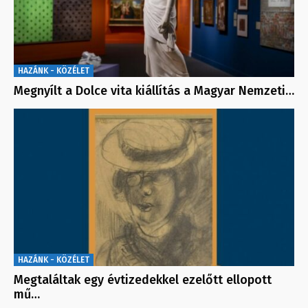
HAZÁNK - KÖZÉLET
Megnyílt a Dolce vita kiállítás a Magyar Nemzeti…
HAZÁNK - KÖZÉLET
Megtaláltak egy évtizedekkel ezelőtt ellopott
mű…