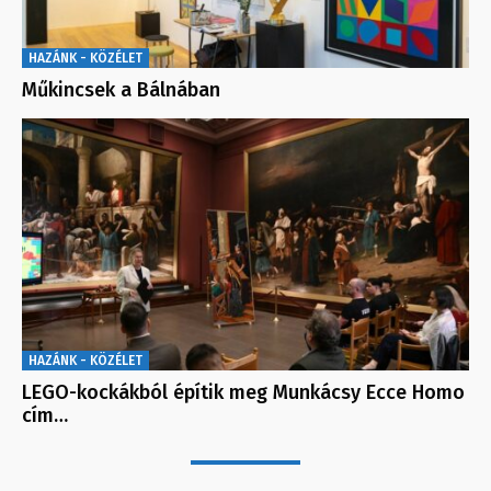
HAZÁNK - KÖZÉLET
Műkincsek a Bálnában
HAZÁNK - KÖZÉLET
LEGO-kockákból építik meg Munkácsy Ecce Homo
cím…