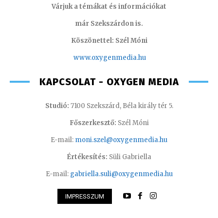
Várjuk a témákat és információkat
már Szekszárdon is.
Köszönettel: Szél Móni
www.oxygenmedia.hu
KAPCSOLAT - OXYGEN MEDIA
Studió:
7100 Szekszárd, Béla király tér 5.
Főszerkesztő:
Szél Móni
E-mail:
moni.szel@oxygenmedia.hu
Értékesítés:
Süli Gabriella
E-mail:
gabriella.suli@oxygenmedia.hu
IMPRESSZUM