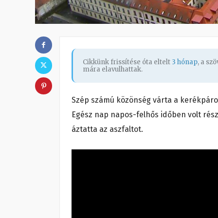
Cikkünk frissítése óta eltelt
3 hónap
, a sz
mára elavulhattak.
Szép számú közönség várta a kerékpáros
Egész nap napos-felhős időben volt részü
áztatta az aszfaltot.