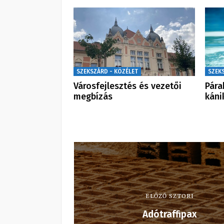
SZEKSZÁRD - KÖZÉLET
SZEK
Városfejlesztés és vezetői
Pára
megbízás
káni
ELŐZŐ SZTORI
Adótraffipax