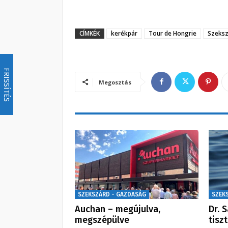
CÍMKÉK
kerékpár
Tour de Hongrie
Szeksz
FRISSÍTÉS
Megosztás
SZEKSZÁRD - GAZDASÁG
SZEK
Auchan – megújulva,
Dr. 
megszépülve
tisz