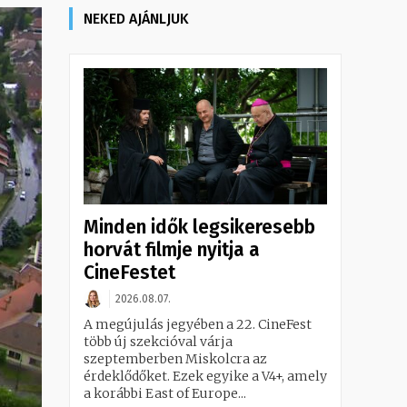
NEKED AJÁNLJUK
Minden idők legsikeresebb
horvát filmje nyitja a
CineFestet
2026.08.07.
A megújulás jegyében a 22. CineFest
több új szekcióval várja
szeptemberben Miskolcra az
érdeklődőket. Ezek egyike a V4+, amely
a korábbi East of Europe...