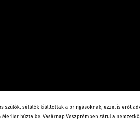
 szülők, sétálók kiálltottak a bringásoknak, ezzel is erőt ad
im Merlier húzta be. Vasárnap Veszprémben zárul a nemzetkö