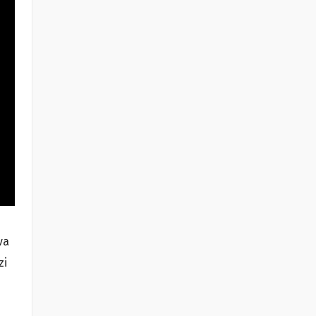
va
zi