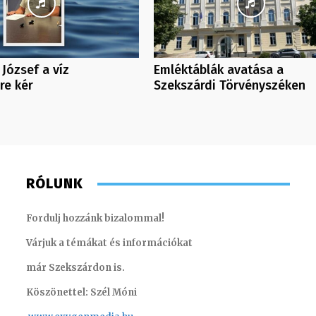
 József a víz
Emléktáblák avatása a
re kér
Szekszárdi Törvényszéken
RÓLUNK
Fordulj hozzánk bizalommal!
Várjuk a témákat és információkat
már Szekszárdon is.
Köszönettel: Szél Móni