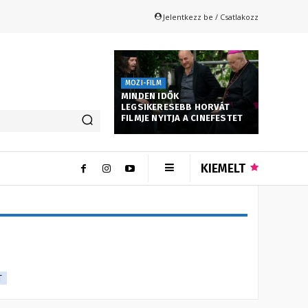
Jelentkezz be / Csatlakozz
MOZI-FILM
MINDEN IDŐK
LEGSIKERESEBB HORVÁT
FILMJE NYITJA A CINEFESTET
KIEMELT
T