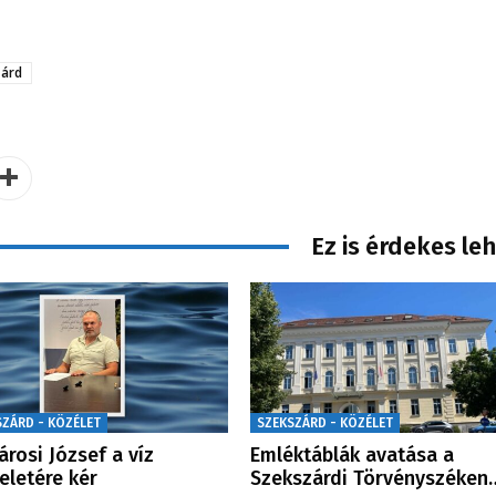
árd
Ez is érdekes le
SZÁRD - KÖZÉLET
SZEKSZÁRD - KÖZÉLET
Sárosi József a víz
Emléktáblák avatása a
teletére kér
Szekszárdi Törvényszéken