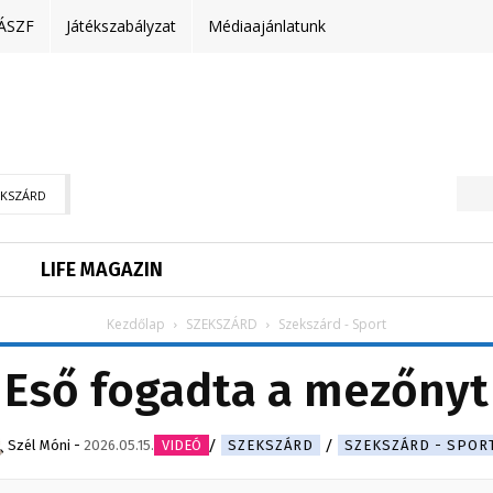
ÁSZF
Játékszabályzat
Médiaajánlatunk
EKSZÁRD
LIFE MAGAZIN
Kezdőlap
SZEKSZÁRD
Szekszárd - Sport
Eső fogadta a mezőnyt
Szél Móni
-
2026.05.15.
VIDEÓ
SZEKSZÁRD
SZEKSZÁRD - SPOR