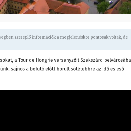
övegben szereplő információk a megjelenéskor pontosak voltak, de
okat, a Tour de Hongrie versenyzőit Szekszárd belvárosába
nk, sajnos a befutó előtt borult sötétebbre az idő és eső