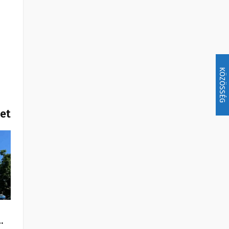
KÖZÖSSÉG
het
…