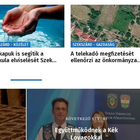
SZÁRD - KÖZÉLET
SZEKSZÁRD - GAZDASÁG
kapuk is segítik a
A telekadó megfizetését
kula elviselését Szek…
ellenőrzi az önkormányza
KÖVETKEZŐ SZTORI
Együttműködnek a Kék
Lovagokkal