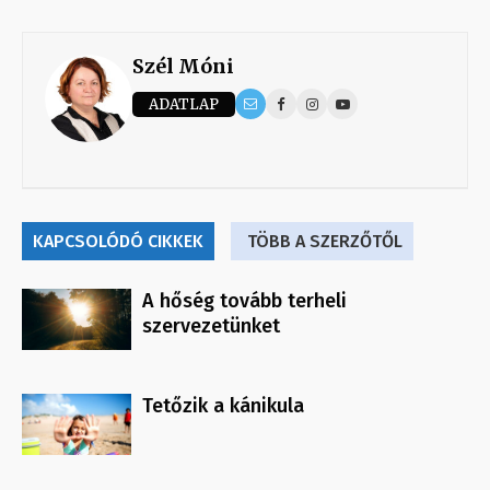
Szél Móni
ADATLAP
KAPCSOLÓDÓ CIKKEK
TÖBB A SZERZŐTŐL
A hőség tovább terheli
szervezetünket
Tetőzik a kánikula