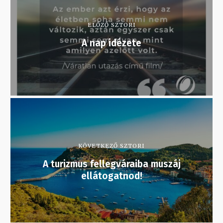
ELŐZŐ SZTORI
A nap idézete
KÖVETKEZŐ SZTORI
A turizmus fellegváraiba muszáj
ellátogatnod!