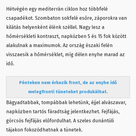
Hétvégén egy mediterrán ciklon hoz többfelé
csapadékot. Szombaton sokfelé esőre, záporokra van
kilátás helyenként élénk széllel. Nagy lesz a
hőmérsékleti kontraszt, napközben 5 és 15 fok között
alakulnak a maximumok. Az ország északi felén
visszaesik a hőmérséklet, míg délen enyhe marad az
idő.
Pénteken nem érkezik front, de az enyhe idő
melegfronti tüneteket produkálhat.
Bágyadtabbak, tompábbak lehetünk, éjjel alvászavar,
napközben tartós fáradtság jelentkezhet. Fejfájás,
görcsös fejfájás előfordulhat. A szeles dunántúli
tájakon fokozódhatnak a tünetek.