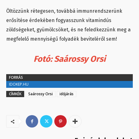
Öltözzünk rétegesen, továbbá immunrendszerünk
erősítése érdekében fogyasszunk vitamindús
zöldségeket, gyümölcsöket, és ne feledkezzünk meg a
megfelelő mennyiségű folyadék beviteléről sem!
Fotó: Saárossy Orsi
FORRÁS
IDOKEP.HU
CÍMKÉK
Saárossy Orsi
időjárás