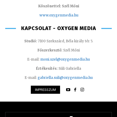
Köszönettel: Szél Móni
www.oxygenmedia.hu
KAPCSOLAT - OXYGEN MEDIA
Studió:
7100 Szekszárd, Béla király tér 5.
Főszerkesztő:
Szél Móni
E-mail:
moni.szel@oxygenmedia.hu
Értékesítés:
Süli Gabriella
E-mail:
gabriella.suli@oxygenmedia.hu
IMPRESSZUM