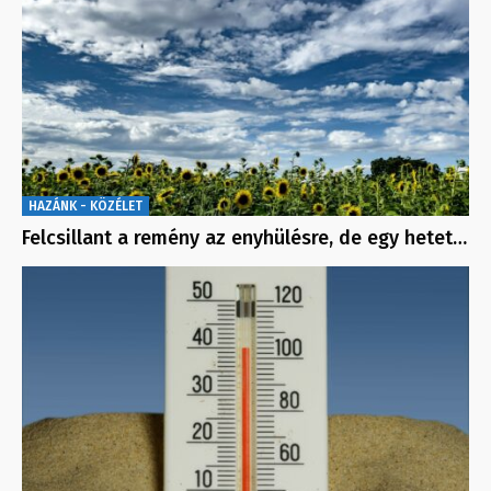
HAZÁNK - KÖZÉLET
Felcsillant a remény az enyhülésre, de egy hetet…