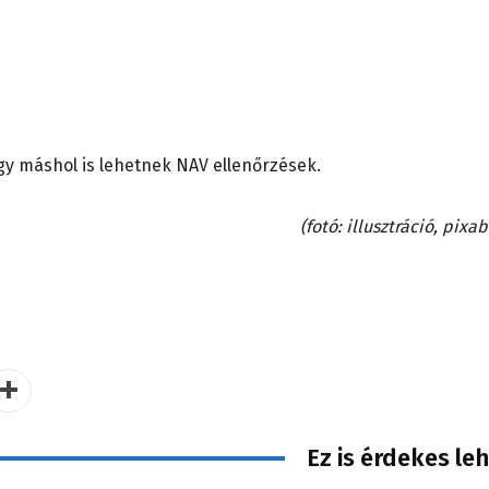
ogy máshol is lehetnek NAV ellenőrzések.
(fotó: illusztráció, pixa
Ez is érdekes le