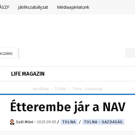
ÁSZF
Játékszabályzat
Médiaajánlatunk
EKSZÁRD
LIFE MAGAZIN
Kezdőlap
TOLNA
Tolna - Gazdaság
Étterembe jár a NAV
Szél Móni
-
2025.09.05.
TOLNA
TOLNA - GAZDASÁG