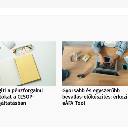
íti a pénzforgalmi
Gyorsabb és egyszerűbb
tókat a CESOP-
bevallás-előkészítés: érkezi
gáltatásban
eÁFA Tool