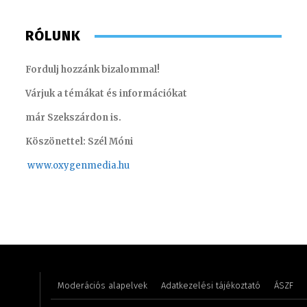
RÓLUNK
Fordulj hozzánk bizalommal!
Várjuk a témákat és információkat
már Szekszárdon is.
Köszönettel: Szél Móni
www.oxygenmedia.hu
Csrefkó
Pénzes Anikó – 2008
riporter
Moderációs alapelvek
Adatkezelési tájékoztató
ÁSZF