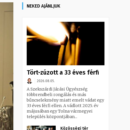
NEKED AJÁNLJUK
Tört-zúzott a 33 éves férfi
2026.08.05.
A Szekszárdi Járási Ügyészség
többrendbeli rongálás és más
bűncselekmény miatt emelt vádat egy
33 éves férfi ellen. A vádlott 2025. év
májusában egy Tolna vármegyei
település központjában...
Közösségi tér