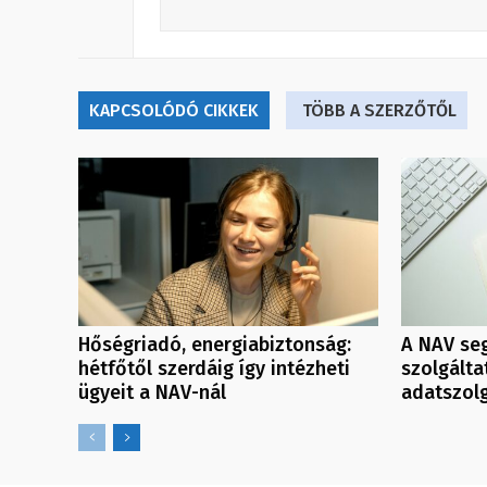
KAPCSOLÓDÓ CIKKEK
TÖBB A SZERZŐTŐL
Hőségriadó, energiabiztonság:
A NAV seg
hétfőtől szerdáig így intézheti
szolgálta
ügyeit a NAV-nál
adatszol