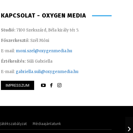
KAPCSOLAT - OXYGEN MEDIA
Studió:
7100 Szekszárd, Béla király tér 5.
Főszerkesztő:
Szél Móni
E-mail:
moni.szel@oxygenmedia.hu
Értékesítés:
Süli Gabriella
E-mail:
gabriella.suli@oxygenmedia.hu
 Judit – műsorvezető, szerkesztő-
IMPRESSZUM
 – 2015
Gombos Éva – sale
Játékszabályzat
Médiaajánlatunk