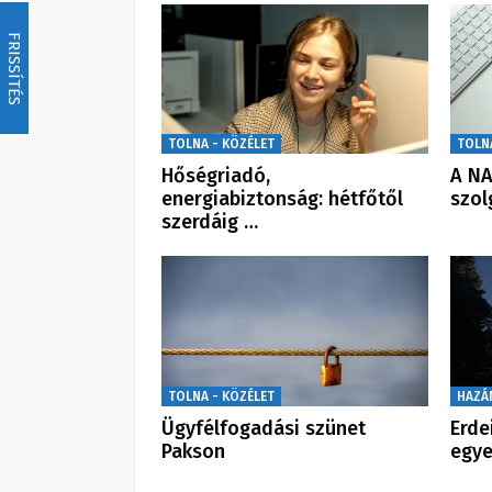
FRISSÍTÉS
TOLNA - KÖZÉLET
TOLN
Hőségriadó,
A NA
energiabiztonság: hétfőtől
szol
szerdáig …
TOLNA - KÖZÉLET
HAZÁ
Ügyfélfogadási szünet
Erde
Pakson
egye