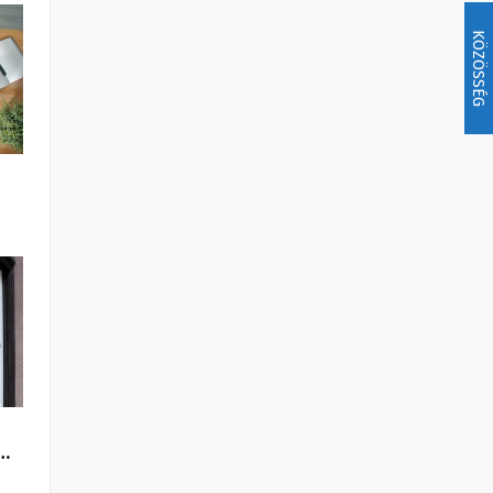
KÖZÖSSÉG
V…