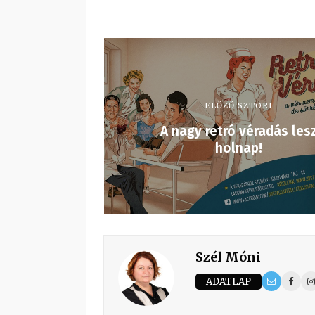
ELŐZŐ SZTORI
A nagy retró véradás les
holnap!
Szél Móni
ADATLAP