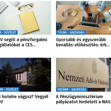
A - KÖZÉLET
TOLNA - GAZDASÁG
V segíti a pénzforgalmi
Gyorsabb és egyszerűbb
gáltatókat a CES…
bevallás-előkészítés: érk…
NK - KÖZÉLET
HAZÁNK - GAZDASÁG
i hotelre vágysz? Vegyél
A Pénzügyminisztérium
t!
pályázatot hirdetett a NA