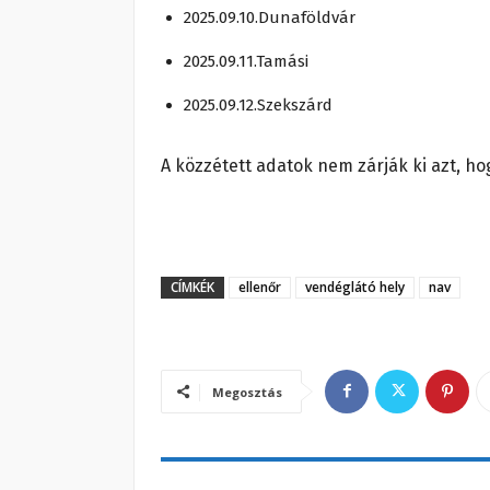
2025.09.10.Dunaföldvár
2025.09.11.Tamási
2025.09.12.Szekszárd
A közzétett adatok nem zárják ki azt, h
CÍMKÉK
ellenőr
vendéglátó hely
nav
Megosztás