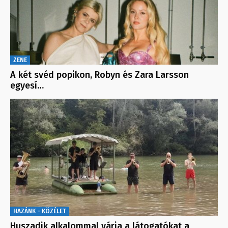
ZENE
A két svéd popikon, Robyn és Zara Larsson
egyesí…
HAZÁNK - KÖZÉLET
Huszadik alkalommal várja a látogatókat a