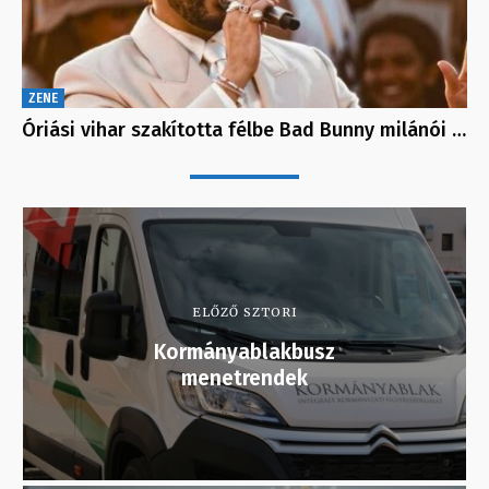
ZENE
Óriási vihar szakította félbe Bad Bunny milánói …
ELŐZŐ SZTORI
Kormányablakbusz
menetrendek