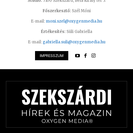
Studió:
7100 Szekszárd, Béla király tér 5.
Főszerkesztő:
Szél Móni
E-mail:
moni.szel@oxygenmedia.hu
Értékesítés:
Süli Gabriella
E-mail:
gabriella.suli@oxygenmedia.hu
IMPRESSZUM