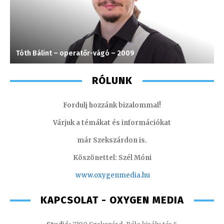
Tóth Bálint – operatőr-vágó – 2009
M
RÓLUNK
Fordulj hozzánk bizalommal!
Várjuk a témákat és információkat
már Szekszárdon is.
Köszönettel: Szél Móni
www.oxygenmedia.hu
KAPCSOLAT - OXYGEN MEDIA