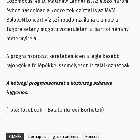
Cozombolis, és DJ Matthew Lenner is. Az előző három
évhez hasonlóan a koncertek ezúttal is az MVM
BalatONkoncert víziszínpadon zajlanak, amely a
Tagore sétány mögötti vízterületen, a parttól néhány
méternyire áll.
A programsorozat keretében idén a leglelkesebb
rajongók a fellépőkkel személyesen is találkozhatnak.
A hétvégi programsorozat a közönség számára
ingyenes.
(Fotó: Facebook – Balatonfüredi Borhetek)
CÍMKÉK
bornapok
gasztronómia
koncert