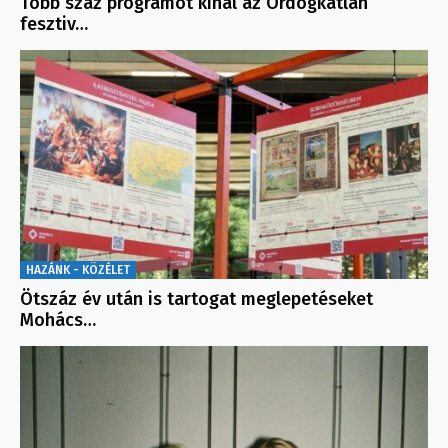
Több száz programot kínál az Ördögkatlan
fesztiv…
HAZÁNK - KÖZÉLET
Ötszáz év után is tartogat meglepetéseket
Mohács…