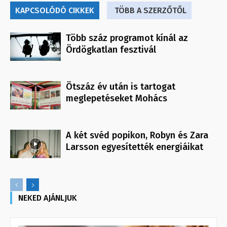
KAPCSOLÓDÓ CIKKEK
TÖBB A SZERZŐTŐL
Több száz programot kínál az
Ördögkatlan fesztivál
Ötszáz év után is tartogat
meglepetéseket Mohács
A két svéd popikon, Robyn és Zara
Larsson egyesítették energiáikat
NEKED AJÁNLJUK