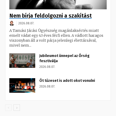
Nem bírja feldolgozni a szakítást
2026.08.07.
A Tamási Járási Ügyészség magánlaksértés miatt
emelt vádat egy 43 éves férfi ellen. A vádlott haragos
viszonyban áll a volt párja jelenlegi élettársával,
mivel nem...
Jubileumot ünnepel az Őrség
fesztiválja
2026.08.07.
Öt tűzeset is adott okot vonulni
2026.08.07.