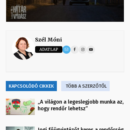
Szél Móni
ADATLAP
KAPCSOLÓDÓ CIKKEK
TÖBB A SZERZŐTŐL
„A világon a legeslegjobb munka az,
hogy rendőr lehetsz”
Jogi főügyintézőt keres a rendőrség