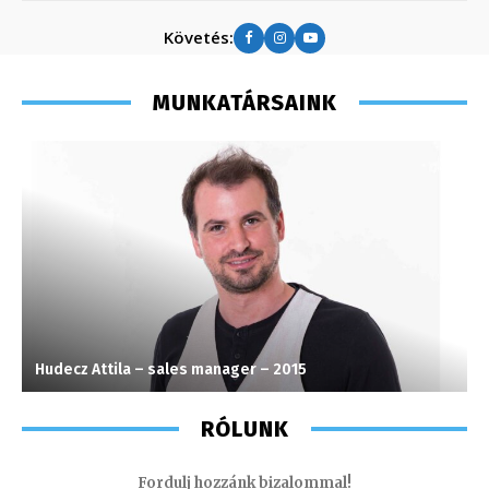
Követés:
MUNKATÁRSAINK
Hudecz Attila – sales manager – 2015
K
RÓLUNK
Fordulj hozzánk bizalommal!