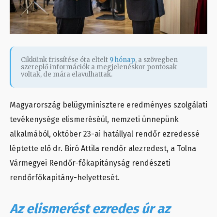
Cikkünk frissítése óta eltelt
9 hónap
, a szövegben
szereplő információk a megjelenéskor pontosak
voltak, de mára elavulhattak.
Magyarország belügyminisztere eredményes szolgálati
tevékenysége elismeréséül, nemzeti ünnepünk
alkalmából, október 23-ai hatállyal rendőr ezredessé
léptette elő
dr. Biró Attila rendőr alezredest,
a Tolna
Vármegyei Rendőr-főkapitányság rendészeti
rendőrfőkapitány-helyettesét.
Az elismerést ezredes úr az