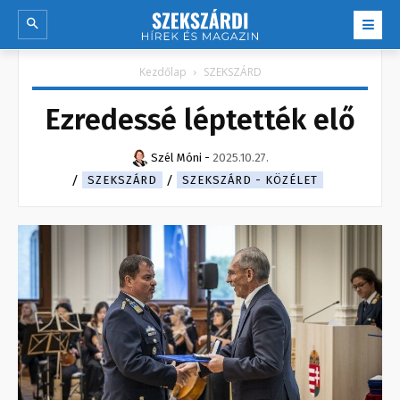
Kezdőlap
SZEKSZÁRD
Ezredessé léptették elő
Szél Móni
-
2025.10.27.
SZEKSZÁRD
SZEKSZÁRD - KÖZÉLET