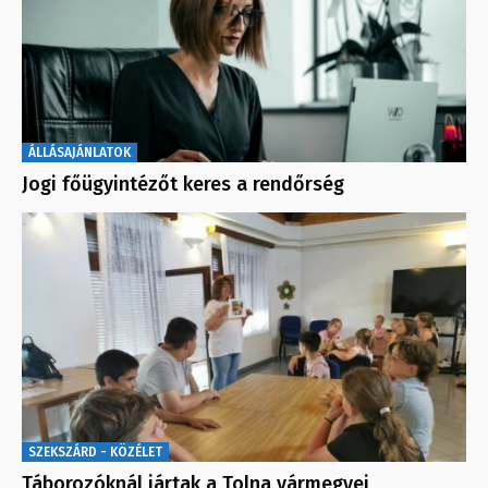
ÁLLÁSAJÁNLATOK
Jogi főügyintézőt keres a rendőrség
SZEKSZÁRD - KÖZÉLET
Táborozóknál jártak a Tolna vármegyei