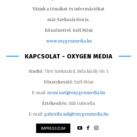
Várjuk a témákat és információkat
már Szekszárdon is.
Köszönettel: Szél Móni
www.oxygenmedia.hu
KAPCSOLAT - OXYGEN MEDIA
Studió:
7100 Szekszárd, Béla király tér 5.
Főszerkesztő:
Szél Móni
E-mail:
moni.szel@oxygenmedia.hu
Értékesítés:
Süli Gabriella
E-mail:
gabriella.suli@oxygenmedia.hu
IMPRESSZUM