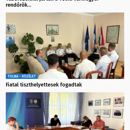
rendőrök…
TOLNA - KÖZÉLET
Fiatal tiszthelyettesek fogadtak