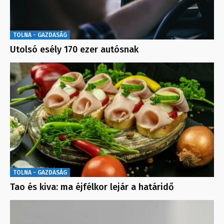
TOLNA - GAZDASÁG
Utolsó esély 170 ezer autósnak
TOLNA - GAZDASÁG
Tao és kiva: ma éjfélkor lejár a határidő