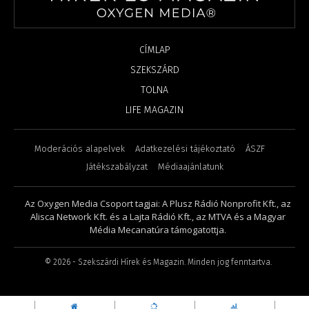
CÍMLAP
SZEKSZÁRD
TOLNA
LIFE MAGAZIN
Moderációs alapelvek
Adatkezelési tájékoztató
ÁSZF
Játékszabályzat
Médiaajánlatunk
Az Oxygen Media Csoport tagjai: A Plusz Rádió Nonprofit Kft., az
Alisca Network Kft. és a Lajta Rádió Kft., az MTVA és a Magyar
Média Mecanatúra támogatottja.
©
2026
- Szekszárdi Hírek és Magazin. Minden jog fenntartva.