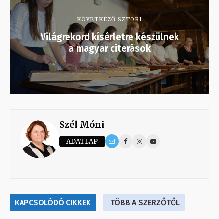
KÖVETKEZŐ SZTORI
Világrekord kísérletre készülnek
a magyar citerások
Szél Móni
ADATLAP
KAPCSOLÓDÓ CIKKEK
TÖBB A SZERZŐTŐL