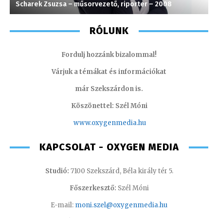
Scharek Zsuzsa – műsorvezető, riporter – 2008
S
RÓLUNK
Fordulj hozzánk bizalommal!
Várjuk a témákat és információkat
már Szekszárdon is.
Köszönettel: Szél Móni
www.oxygenmedia.hu
KAPCSOLAT - OXYGEN MEDIA
Studió:
7100 Szekszárd, Béla király tér 5.
Főszerkesztő:
Szél Móni
E-mail:
moni.szel@oxygenmedia.hu