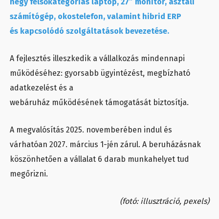
négy felsőkategóriás laptop, 27” monitor, asztali
számítógép, okostelefon, valamint hibrid ERP
és kapcsolódó szolgáltatások bevezetése.
A fejlesztés illeszkedik a vállalkozás mindennapi
működéséhez: gyorsabb ügyintézést, megbízható
adatkezelést és a
webáruház működésének támogatását biztosítja.
A megvalósítás 2025. novemberében indul és
várhatóan 2027. március 1-jén zárul. A beruházásnak
köszönhetően a vállalat 6 darab munkahelyet tud
megőrizni.
(fotó: illusztráció, pexels)