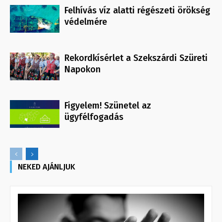
Felhívás víz alatti régészeti örökség
védelmére
Rekordkísérlet a Szekszárdi Szüreti
Napokon
Figyelem! Szünetel az
ügyfélfogadás
NEKED AJÁNLJUK