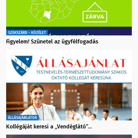
SZEKSZÁRD - KÖZÉLET
Figyelem! Szünetel az ügyfélfogadás
ÁLLÁSAJÁNLATOK
Kollégáját keresi a „Vendéglátó”…