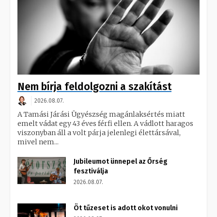
Nem bírja feldolgozni a szakítást
2026.08.07.
A Tamási Járási Ügyészség magánlaksértés miatt
emelt vádat egy 43 éves férfi ellen. A vádlott haragos
viszonyban áll a volt párja jelenlegi élettársával,
mivel nem...
Jubileumot ünnepel az Őrség
fesztiválja
2026.08.07.
Öt tűzeset is adott okot vonulni