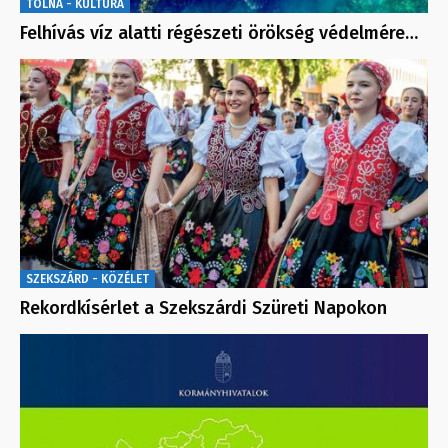
TOLNA - KULTÚRA
Felhívás víz alatti régészeti örökség védelmére…
SZEKSZÁRD - KÖZÉLET
Rekordkísérlet a Szekszárdi Szüreti Napokon