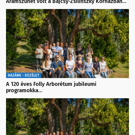
Áramszünet volt a Bajcsy-Zsilinszky Kórházban…
HAZÁNK - KÖZÉLET
A 120 éves Folly Arborétum jubileumi
programokka…