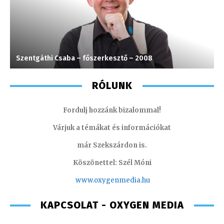
Szentgáthi Csaba – főszerkesztő – 2008
S
RÓLUNK
Fordulj hozzánk bizalommal!
Várjuk a témákat és információkat
már Szekszárdon is.
Köszönettel: Szél Móni
www.oxygenmedia.hu
KAPCSOLAT - OXYGEN MEDIA