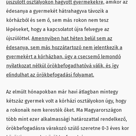
újszülött osztályokon hagyott gyermekekre,
amikor az
édesanya a gyermekét hátrahagyva távozik a
kórházból és sem ő, sem más rokon nem tesz
lépéseket, hogy a kapcsolatot újra felvegye az
újszülöttel.
Amennyiben hat héten belül sem az
édesanya, sem más hozzátartozó nem jelentkezik a
gyermekért a kórházban, úgy a csecsemő lemondó
nyilatkozat nélkül örökbefogadhatóvá válik, és így
elindulhat az örökbefogadási folyamat.
Az elmúlt hónapokban már havi átlagban mintegy
kétszáz gyermek volt a kórházi osztályokon úgy, hogy
a rokonaik nem keresték őket. Ma Magyarországon
több mint ezer alkalmassági határozattal rendelkező,
örökbefogadásra várakozó szülő szeretne 0-3 éves kor