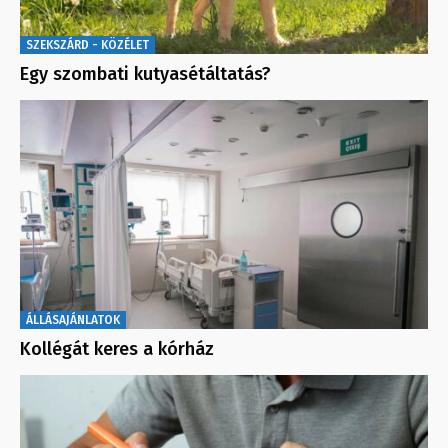
SZEKSZÁRD - KÖZÉLET
Egy szombati kutyasétáltatás?
ÁLLÁSAJÁNLATOK
Kollégát keres a kórház