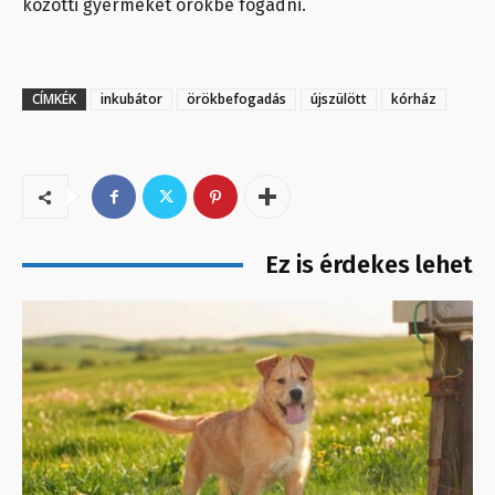
közötti gyermeket örökbe fogadni.
CÍMKÉK
inkubátor
örökbefogadás
újszülött
kórház
Ez is érdekes lehet