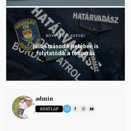
KÖVETKEZŐ SZTORI
Július második hetében is
folytatódik a toborzás
admin
ADATLAP