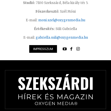
Studió:
7100 Szekszárd, Béla király tér 5.
Főszerkesztő:
Szél Móni
E-mail:
moni.szel@oxygenmedia.hu
Értékesítés:
Süli Gabriella
E-mail:
gabriella.suli@oxygenmedia.hu
IMPRESSZUM