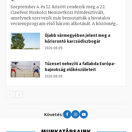
Szeptember 4. és 12. között rendezik meg a 22.
CineFest Miskolci Nemzetközi Filmfesztivált,
amelynek szervezői már bemutatták a hivatalos
versenyprogram első három alkotását. A közönség...
Újabb vármegyében jelent meg a
kőrisrontó karcsúdíszbogár
2026.08.09.
Tűzeset nehezíti a fallabda Európa-
bajnokság előkészületeit
2026.08.09.
Követés:
MUNKATÁRSAINK