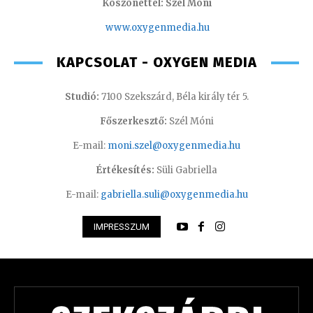
Köszönettel: Szél Móni
www.oxygenmedia.hu
KAPCSOLAT - OXYGEN MEDIA
Studió:
7100 Szekszárd, Béla király tér 5.
Főszerkesztő:
Szél Móni
E-mail:
moni.szel@oxygenmedia.hu
Értékesítés:
Süli Gabriella
E-mail:
gabriella.suli@oxygenmedia.hu
IMPRESSZUM