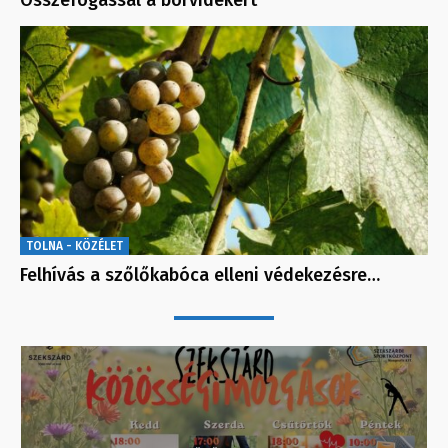
TOLNA - KÖZÉLET
Felhívás a szőlőkabóca elleni védekezésre…