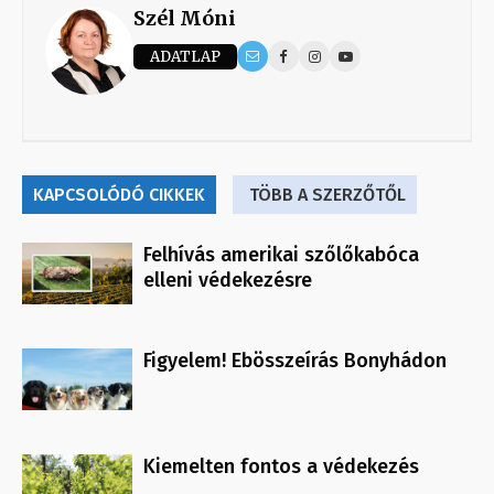
Szél Móni
ADATLAP
KAPCSOLÓDÓ CIKKEK
TÖBB A SZERZŐTŐL
Felhívás amerikai szőlőkabóca
elleni védekezésre
Figyelem! Ebösszeírás Bonyhádon
Kiemelten fontos a védekezés