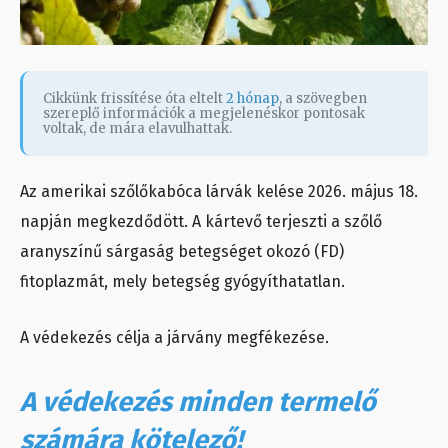
Cikkünk frissítése óta eltelt
2 hónap
, a szövegben
szereplő információk a megjelenéskor pontosak
voltak, de mára elavulhattak.
Az amerikai szőlőkabóca lárvák kelése
2026. május 18.
napján
megkezdődött. A kártevő terjeszti a szőlő
aranyszínű sárgaság betegséget okozó (FD)
fitoplazmát, mely betegség gyógyíthatatlan.
A védekezés célja a járvány megfékezése.
A védekezés minden termelő
számára kötelező!