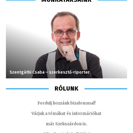
Szentgáthi Csaba – szerkesztő-riporter
M
RÓLUNK
Fordulj hozzánk bizalommal!
Várjuk a témákat és információkat
már Szekszárdon is.