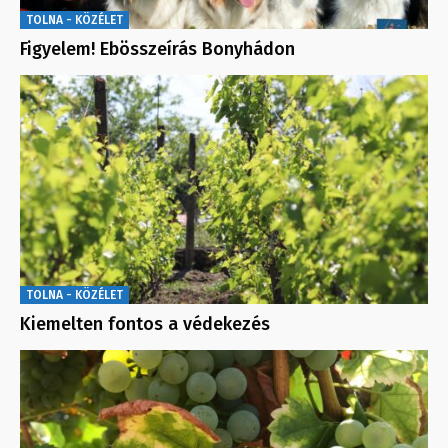
TOLNA - KÖZÉLET
Figyelem! Ebösszeírás Bonyhádon
TOLNA - KÖZÉLET
Kiemelten fontos a védekezés