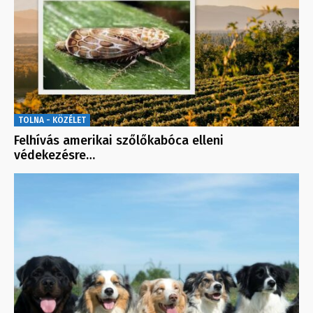
TOLNA - KÖZÉLET
Felhívás amerikai szőlőkabóca elleni
védekezésre…