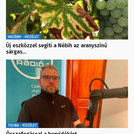
HAZÁNK - KÖZÉLET
Új eszközzel segíti a Nébih az aranyszínű
sárgas…
TOLNA - KÖZÉLET
Összefogással a borvidékért