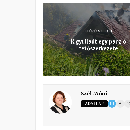
ELŐZŐ SZTORI
Kigyulladt egy panzió
tetőszerkezete
Szél Móni
ADATLAP