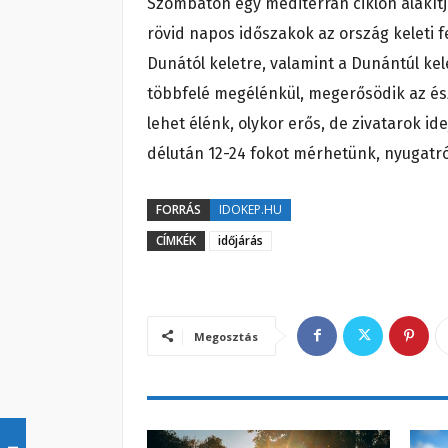
Szombaton egy mediterrán ciklon alakítj
rövid napos időszakok az ország keleti f
Dunától keletre, valamint a Dunántúl kele
többfelé megélénkül, megerősödik az észa
lehet élénk, olykor erős, de zivatarok id
délután 12-24 fokot mérhetünk, nyugatró
FORRÁS
IDOKEP.HU
CÍMKÉK
időjárás
Megosztás