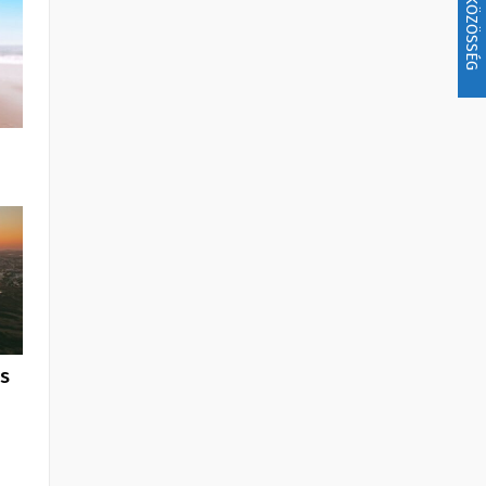
KÖZÖSSÉG
us