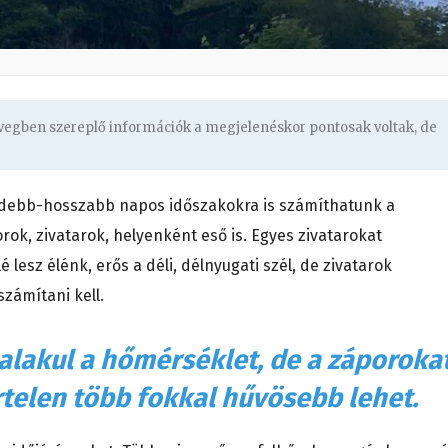
övegben szereplő információk a megjelenéskor pontosak voltak, de
videbb-hosszabb napos időszakokra is számíthatunk a
ok, zivatarok, helyenként eső is. Egyes zivatarokat
 lesz élénk, erős a déli, délnyugati szél, de zivatarok
zámítani kell.
alakul a hőmérséklet, de a záporokat
rtelen több fokkal hűvösebb lehet.