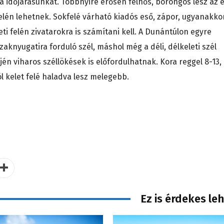
a időjárásunkat. Többnyire erősen felhős, borongós lesz az é
elén lehetnek. Sokfelé várható kiadós eső, zápor, ugyanakko
ti felén zivatarokra is számítani kell. A Dunántúlon egyre
knyugatira forduló szél, máshol még a déli, délkeleti szél
ején viharos széllökések is előfordulhatnak. Kora reggel 8-13,
l kelet felé haladva lesz melegebb.
Ez is érdekes le