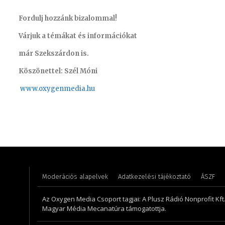
Fordulj hozzánk bizalommal!
Várjuk a témákat és információkat
már Szekszárdon is.
Köszönettel: Szél Móni
www.oxygenmedia.hu
Pénzes Anikó – 2008
Monoczk
Moderációs alapelvek
Adatkezelési tájékoztató
ÁSZF
Az Oxygen Media Csoport tagjai: A Plusz Rádió Nonprofit Kft.,
Magyar Média Mecanatúra támogatottja.