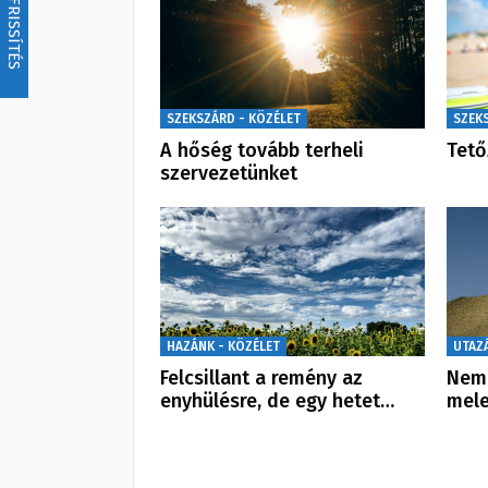
FRISSÍTÉS
SZEKSZÁRD - KÖZÉLET
SZEK
A hőség tovább terheli
Tető
szervezetünket
HAZÁNK - KÖZÉLET
UTAZ
Felcsillant a remény az
Nem 
enyhülésre, de egy hetet…
mele