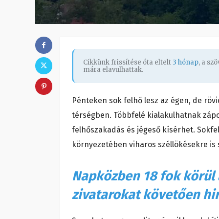
Cikkünk frissítése óta eltelt
3 hónap
, a sz
mára elavulhattak.
Pénteken sok felhő lesz az égen, de rö
térségben. Többfelé kialakulhatnak zápor
felhőszakadás és jégeső kísérhet. Sokfelé
környezetében viharos széllökésekre is s
Napközben 18 fok körül 
zivatarokat követően hi