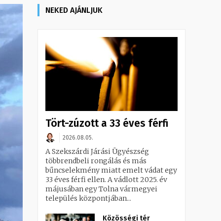
NEKED AJÁNLJUK
Tört-zúzott a 33 éves férfi
2026.08.05.
A Szekszárdi Járási Ügyészség
többrendbeli rongálás és más
bűncselekmény miatt emelt vádat egy
33 éves férfi ellen. A vádlott 2025. év
májusában egy Tolna vármegyei
település központjában...
Közösségi tér