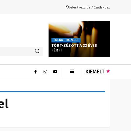
Jelentkezz be / Csatlakozz
TOLNA - KÖZÉLET
TÖRT-ZÚZOTT A 33 ÉVES
FÉRFI
KIEMELT
el