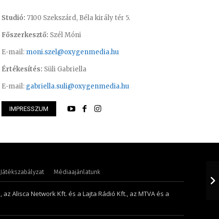
Studió:
7100 Szekszárd, Béla király tér 5.
Főszerkesztő:
Szél Móni
E-mail:
moni.szel@oxygenmedia.hu
Értékesítés:
Süli Gabriella
E-mail:
gabriella.suli@oxygenmedia.hu
IMPRESSZUM
i Mária – értékesítési vezető
Farkas Henriett – 
Játékszabályzat
Médiaajánlatunk
 az Alisca Network Kft. és a Lajta Rádió Kft., az MTVA és a