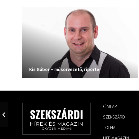
Kis Gábor – műsorvezető, riporter
CÍMLAP
SZEKSZÁRD
TOLNA
LIFE MAGAZIN