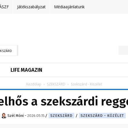
ÁSZF
Játékszabályzat
Médiaajánlatunk
EKSZÁRD
LIFE MAGAZIN
Kezdőlap
SZEKSZÁRD
Szekszárd - Közélet
elhős a szekszárdi regg
Szél Móni
-
2026.05.15.
SZEKSZÁRD
SZEKSZÁRD - KÖZÉLET