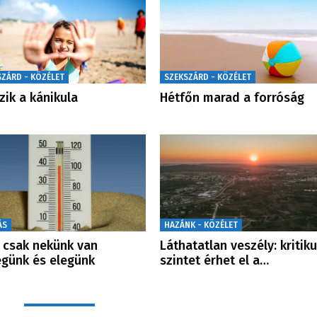
SZÁRD - KÖZÉLET
SZEKSZÁRD - KÖZÉLET
zik a kánikula
Hétfőn marad a forróság
ÁS
HAZÁNK - KÖZÉLET
csak nekünk van
Láthatatlan veszély: kritik
günk és elegünk
szintet érhet el a…