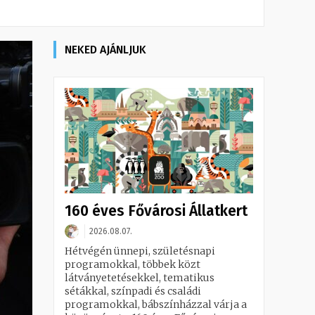
NEKED AJÁNLJUK
160 éves Fővárosi Állatkert
2026.08.07.
Hétvégén ünnepi, születésnapi
programokkal, többek közt
látványetetésekkel, tematikus
sétákkal, színpadi és családi
programokkal, bábszínházzal várja a