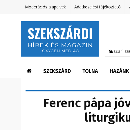
Moderációs alapelvek
Adatkezelési tájékoztató
C
36.8
SZ
SZEKSZÁRD
TOLNA
HAZÁNK
Ferenc pápa jó
liturgik