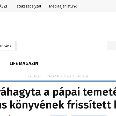
ÁSZF
Játékszabályzat
Médiaajánlatunk
EKSZÁRD
LIFE MAGAZIN
Kezdőlap
HAZÁNK
Hazánk - Közélet
váhagyta a pápai temeté
us könyvének frissített