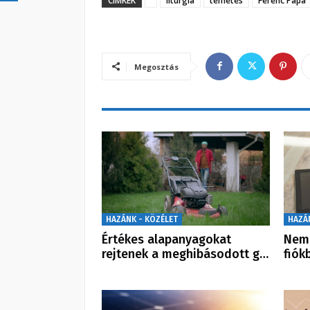
CÍMKÉK
liturgia
temetés
Ferenc Pápa
Megosztás
HAZÁNK - KÖZÉLET
HAZÁ
Értékes alapanyagokat
Nem 
rejtenek a meghibásodott g…
fiók