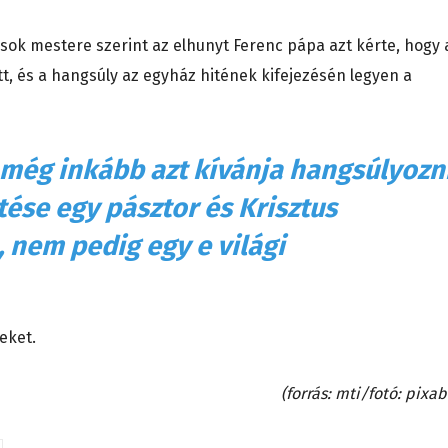
tások mestere szerint az elhunyt Ferenc pápa azt kérte, hogy
t, és a hangsúly az egyház hitének kifejezésén legyen a
 még inkább azt kívánja hangsúlyozni
ése egy pásztor és Krisztus
 nem pedig egy e világi
eket.
(forrás: mti/fotó: pixa