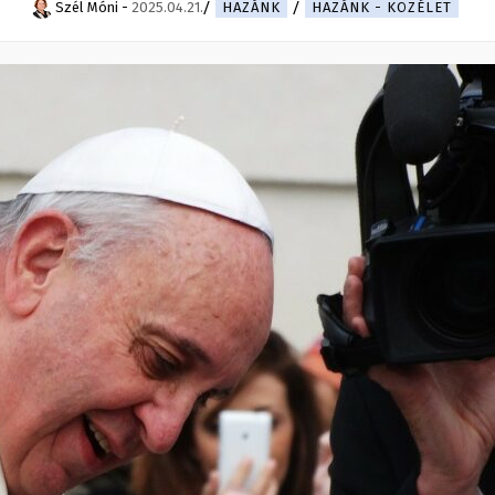
Szél Móni
-
2025.04.21.
HAZÁNK
HAZÁNK - KÖZÉLET