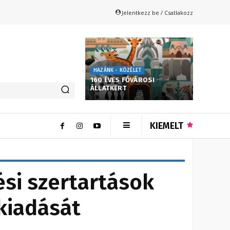
Jelentkezz be / Csatlakozz
HAZÁNK - KÖZÉLET
160 ÉVES FŐVÁROSI
ÁLLATKERT
KIEMELT
si szertartások
 kiadását