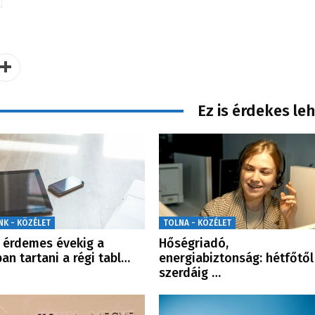
Ez is érdekes le
NK - KÖZÉLET
TOLNA - KÖZÉLET
érdemes évekig a
Hőségriadó,
ban tartani a régi tabl…
energiabiztonság: hétfőtől
szerdáig …