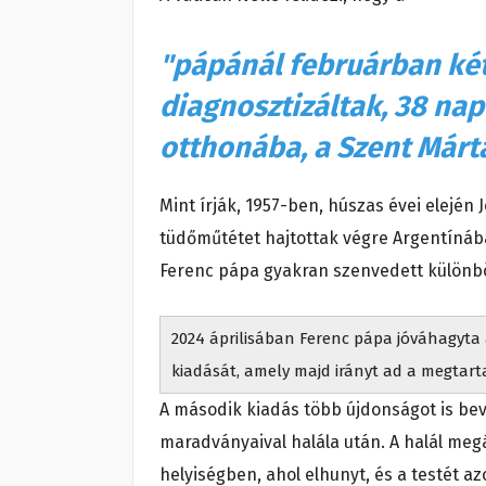
"pápánál februárban két
diagnosztizáltak, 38 nap
otthonába, a Szent Márt
Mint írják, 1957-ben, húszas évei elején
tüdőműtétet hajtottak végre Argentínába
Ferenc pápa gyakran szenvedett különb
2024 áprilisában Ferenc pápa jóváhagyta a
kiadását, amely majd irányt ad a megtar
A második kiadás több újdonságot is beve
maradványaival halála után. A halál meg
helyiségben, ahol elhunyt, és a testét a