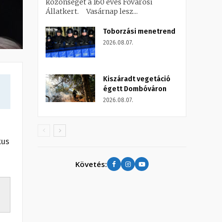
közönséget a 160 éves Fővárosi
Állatkert. Vasárnap lesz...
Toborzási menetrend
2026.08.07.
Kiszáradt vegetáció
égett Dombóváron
2026.08.07.
kus
Követés: