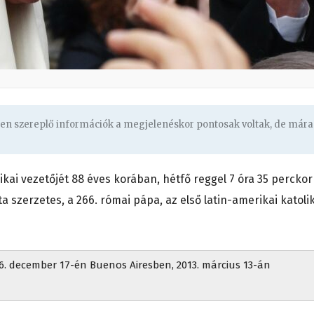
ben szereplő információk a megjelenéskor pontosak voltak, de mára
ikai vezetőjét 88 éves korában, hétfő reggel 7 óra 35 perckor
ta szerzetes, a 266. római pápa, az első latin-amerikai katoli
36. december 17-én Buenos Airesben, 2013. március 13-án