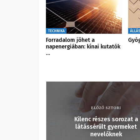
TECHNIKA
ÁLLÁ
Forradalom jöhet a
Gyóg
napenergiában: kínai kutatók
…
ELŐZŐ SZTORI
Kilenc részes sorozat a
látássérült gyermeket
nevelőknek