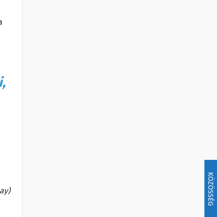
a
,
KÖZÖSSÉG
bay)