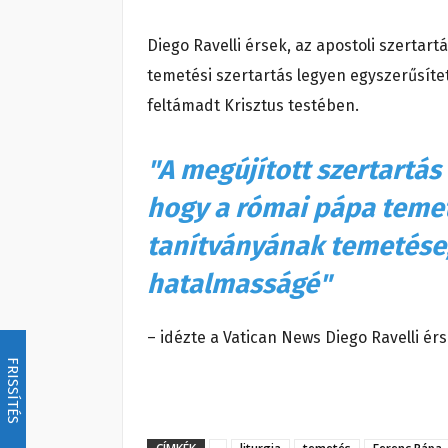
Diego Ravelli érsek, az apostoli szertar
temetési szertartás legyen egyszerűsítet
feltámadt Krisztus testében.
"A megújított szertartás
hogy a római pápa temet
tanítványának temetése,
hatalmasságé"
– idézte a Vatican News Diego Ravelli érs
FRISSÍTÉS