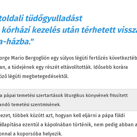
oldali tüdőgyulladást
 kórházi kezelés után térhetett vissz
a-házba."
 Jorge Mario Bergoglión egy súlyos légúti fertőzés következté
n, a tüdejének egy részét eltávolították. Idősebb korára
öző légúti megbetegedésektől.
 pápai temetési szertartások liturgikus könyvének frissített
tandó temetési szentmisének.
zet, többek között azt, hogyan kell eljárni a pápa földi
állapítása ezentúl a kápolnában történik, nem pedig abban 
zonnal a koporsóba helyezik.