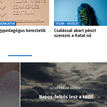
SAJÁNLATOK
TOLNA - KÖZÉLET
ypedagógus kerestetik
Csalással akart pénzt
szerezni a fiatal nő
KÖVETKEZŐ SZTORI
Napos-felhős lesz a kedd