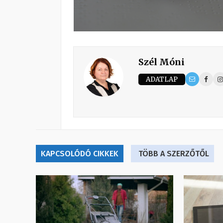
Szél Móni
ADATLAP
KAPCSOLÓDÓ CIKKEK
TÖBB A SZERZŐTŐL