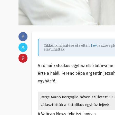
Cikkünk frissítése óta eltelt
1 év
, a szöveg
elavulhattak.
A római katolikus egyház első latin-amer
érte a halál. Ferenc pápa argentin jezsui
egyházfő.
Jorge Mario Bergoglio néven született 19
választották a katolikus egyház fejévé.
A Vatican News felidézi, hogy a