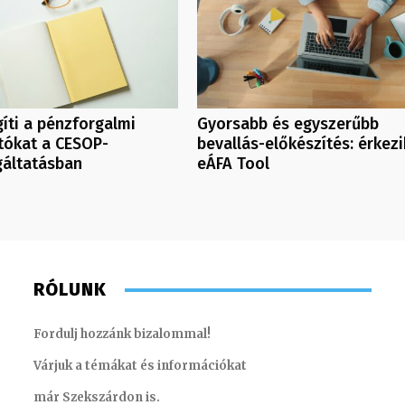
íti a pénzforgalmi
Gyorsabb és egyszerűbb
tókat a CESOP-
bevallás-előkészítés: érkezi
gáltatásban
eÁFA Tool
RÓLUNK
Fordulj hozzánk bizalommal!
Várjuk a témákat és információkat
már Szekszárdon is.