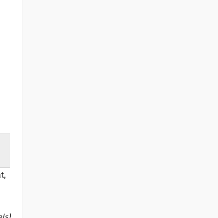
t,
els)