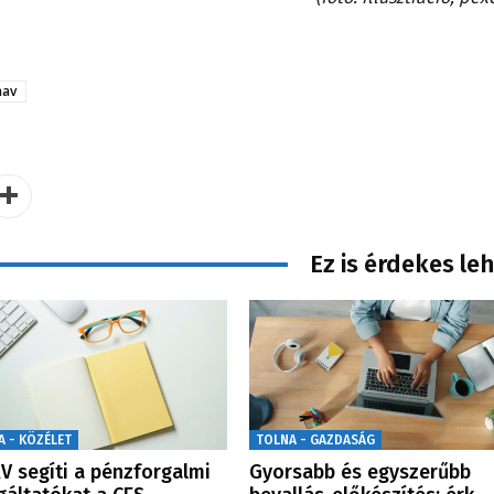
nav
Ez is érdekes le
A - KÖZÉLET
TOLNA - GAZDASÁG
V segíti a pénzforgalmi
Gyorsabb és egyszerűbb