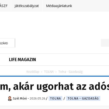
ÁSZF
Játékszabályzat
Médiaajánlatunk
SZÁRD
LIFE MAGAZIN
Kezdőlap
TOLNA
Tolna - Gazdaság
m, akár ugorhat az adó
Szél Móni
-
2026.05.26.
TOLNA
TOLNA - GAZDASÁG