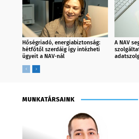
Hőségriadó, energiabiztonság:
A NAV seg
hétfőtől szerdáig így intézheti
szolgálta
ügyeit a NAV-nál
adatszol
MUNKATÁRSAINK