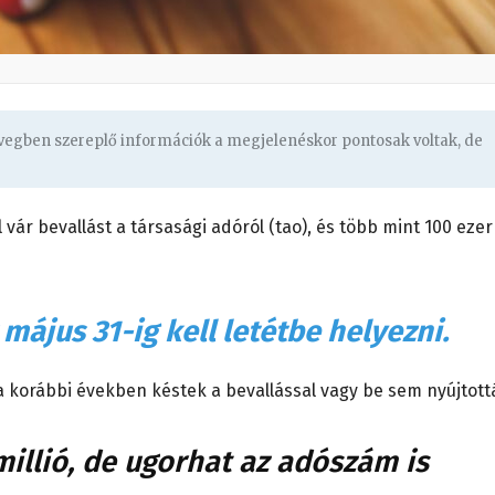
övegben szereplő információk a megjelenéskor pontosak voltak, de
 vár bevallást a társasági adóról (tao), és több mint 100 ezer
május 31-ig kell letétbe helyezni.
a korábbi években késtek a bevallással vagy be sem nyújtott
illió, de ugorhat az adószám is