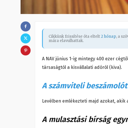
Cikkünk frissítése óta eltelt
2 hónap
, a sz
mára elavulhattak.
A NAV június 1-ig mintegy 400 ezer cégtől
társaságtól a kisvállalati adóról (kiva).
A számviteli beszámolót 
Levélben emlékezteti majd azokat, akik 
A mulasztási bírság egym