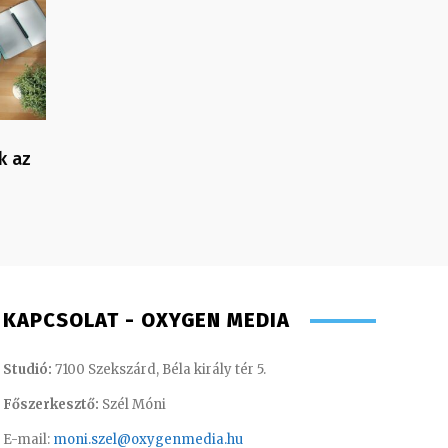
k az
KAPCSOLAT - OXYGEN MEDIA
Studió:
7100 Szekszárd, Béla király tér 5.
Főszerkesztő:
Szél Móni
E-mail:
moni.szel@oxygenmedia.hu