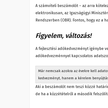
A számviteli beszámolót – az arra kötele
elektronikusan, az Igazságügyi Miniszté
Rendszerben (OBR). Fontos, hogy ez a ha
Figyelem, változás!
A fejlesztési adókedvezményt igénybe ve
adókedvezménnyel kapcsolatos adatszolg
Már nemcsak azokra az évekre kell adatot
kedvezményt, hanem a kérelem benyújtásá
Aki a beszámolót nem teszi közzé határi
de ha a közzétételről a második felszólí