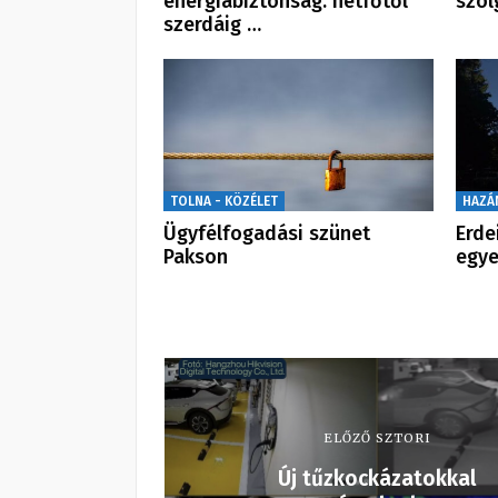
energiabiztonság: hétfőtől
szol
szerdáig …
TOLNA - KÖZÉLET
HAZÁ
Ügyfélfogadási szünet
Erde
Pakson
egye
ELŐZŐ SZTORI
Új tűzkockázatokkal