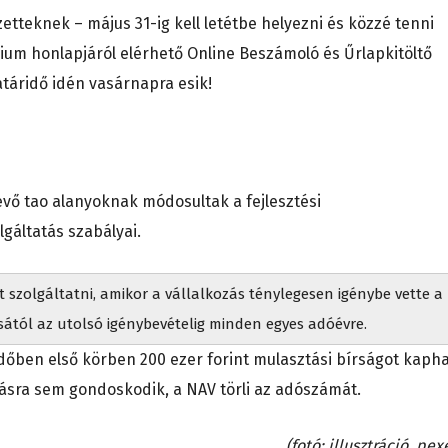
zetteknek – május 31-ig kell letétbe helyezni és közzé tenni
rium honlapjáról elérhető Online Beszámoló és Űrlapkitöltő
táridő idén vasárnapra esik!
vő tao alanyoknak módosultak a fejlesztési
áltatás szabályai.
 szolgáltatni, amikor a vállalkozás ténylegesen igénybe vette a
tól az utolsó igénybevételig minden egyes adóévre.
dőben első körben 200 ezer forint mulasztási bírságot kapha
tásra sem gondoskodik, a NAV törli az adószámát.
(fotó: illusztráció, pex