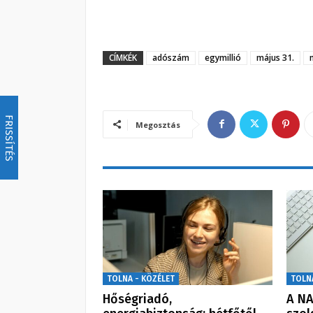
CÍMKÉK
adószám
egymillió
május 31.
FRISSÍTÉS
Megosztás
TOLNA - KÖZÉLET
TOLN
Hőségriadó,
A NA