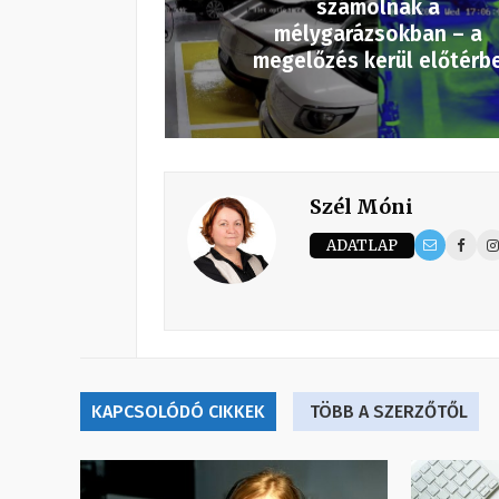
számolnak a
mélygarázsokban – a
megelőzés kerül előtérb
Szél Móni
ADATLAP
KAPCSOLÓDÓ CIKKEK
TÖBB A SZERZŐTŐL