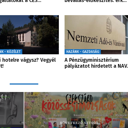
gáltatókat a CES…
bevallás-előkészítés: érk…
NK - KÖZÉLET
HAZÁNK - GAZDASÁG
i hotelre vágysz? Vegyél
A Pénzügyminisztérium
t!
pályázatot hirdetett a NA
KÖVETKEZŐ SZTORI