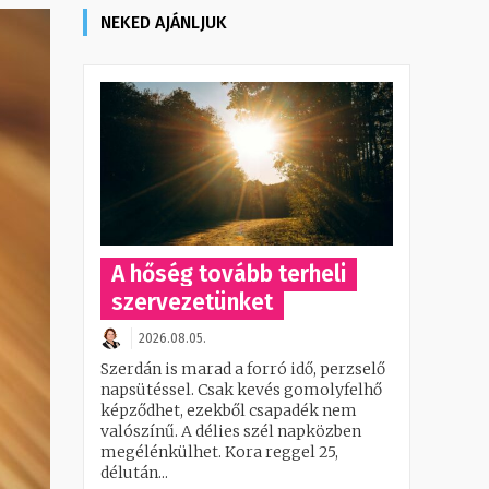
NEKED AJÁNLJUK
A hőség tovább terheli
szervezetünket
2026.08.05.
Szerdán is marad a forró idő, perzselő
napsütéssel. Csak kevés gomolyfelhő
képződhet, ezekből csapadék nem
valószínű. A délies szél napközben
megélénkülhet. Kora reggel 25,
délután...