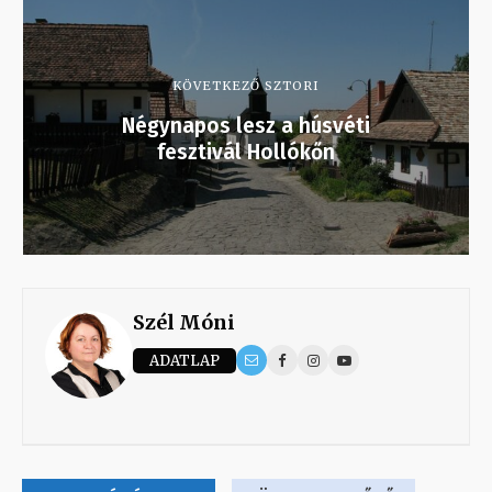
KÖVETKEZŐ SZTORI
Négynapos lesz a húsvéti
fesztivál Hollókőn
Szél Móni
ADATLAP