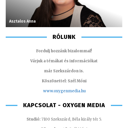
Asztalos Anna
T
RÓLUNK
Fordulj hozzánk bizalommal!
Várjuk a témákat és információkat
már Szekszárdon is.
Köszönettel: Szél Móni
www.oxygenmedia.hu
KAPCSOLAT - OXYGEN MEDIA
Studió:
7100 Szekszárd, Béla király tér 5.