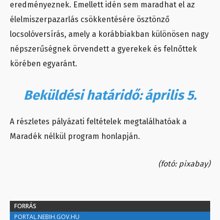
eredményeznek. Emellett idén sem maradhat el az
élelmiszerpazarlás csökkentésére ösztönző
locsolóversírás, amely a korábbiakban különösen nagy
népszerűségnek örvendett a gyerekek és felnőttek
körében egyaránt.
Beküldési határidő: április 5.
A részletes pályázati feltételek megtalálhatóak a
Maradék nélkül program honlapján.
(fotó: pixabay)
FORRÁS
PORTAL.NEBIH.GOV.HU