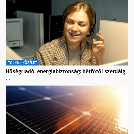
TOLNA - KÖZÉLET
Hőségriadó, energiabiztonság: hétfőtől szerdáig
…