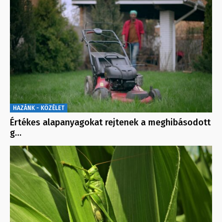
HAZÁNK - KÖZÉLET
Értékes alapanyagokat rejtenek a meghibásodott
g…