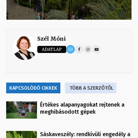
Szél Móni
ADATLAP
KAPCSOLÓDÓ CIKKEK
TÖBB A SZERZŐTŐL
Értékes alapanyagokat rejtenek a
meghibásodott gépek
Sáskaveszély: rendkívüli engedély a