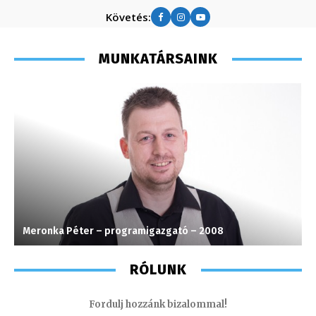
Követés:
MUNKATÁRSAINK
Meronka Péter – programigazgató – 2008
M
RÓLUNK
Fordulj hozzánk bizalommal!