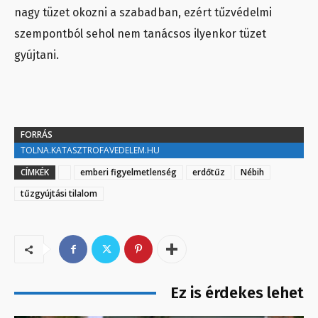
nagy tüzet okozni a szabadban, ezért tűzvédelmi
szempontból sehol nem tanácsos ilyenkor tüzet
gyújtani.
FORRÁS
TOLNA.KATASZTROFAVEDELEM.HU
CÍMKÉK
emberi figyelmetlenség
erdőtűz
Nébih
tűzgyújtási tilalom
Ez is érdekes lehet