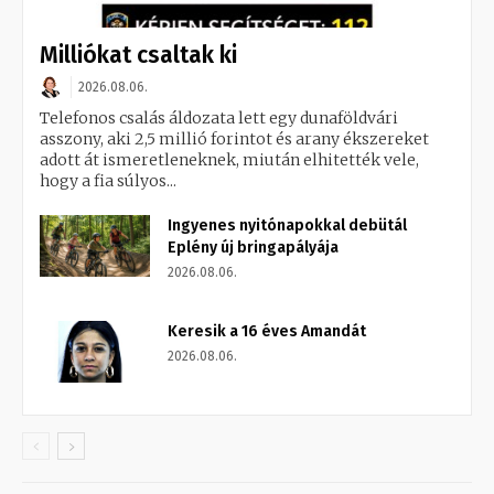
Milliókat csaltak ki
2026.08.06.
Telefonos csalás áldozata lett egy dunaföldvári
asszony, aki 2,5 millió forintot és arany ékszereket
adott át ismeretleneknek, miután elhitették vele,
hogy a fia súlyos...
Ingyenes nyitónapokkal debütál
Eplény új bringapályája
2026.08.06.
Keresik a 16 éves Amandát
2026.08.06.