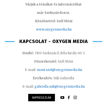
Várjuk a témákat és információkat
már Szekszárdon is.
Köszönettel: Szél Móni
www.oxygenmedia.hu
KAPCSOLAT - OXYGEN MEDIA
Studió:
7100 Szekszárd, Béla király tér 5.
Főszerkesztő:
Szél Móni
E-mail:
moni.szel@oxygenmedia.hu
Értékesítés:
Süli Gabriella
E-mail:
gabriella.suli@oxygenmedia.hu
IMPRESSZUM