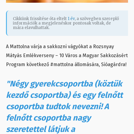
Cikkünk frissítése óta eltelt
1 év
, a szövegben szereplő
információk a megjelenéskor pontosak voltak, de
mára elavulhattak.
A Mattolna várja a sakkozni vágyókat a Rozsnyay
Mátyás Emlékverseny – 10 Város a Magyar Sakkozásért
Program következő #mattolna állomására, Sióagárdra!
"Négy gyerekcsoportba (köztük
kezdő csoportba) és egy felnőtt
csoportba tudtok nevezni! A
felnőtt csoportba nagy
szeretettel látjuk a