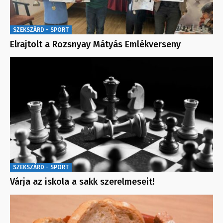
SZEKSZÁRD - SPORT
Elrajtolt a Rozsnyay Mátyás Emlékverseny
SZEKSZÁRD - SPORT
Várja az iskola a sakk szerelmeseit!