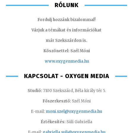
RÓLUNK
Fordulj hozzánk bizalommal!
Várjuk a témákat és információkat
már Szekszárdon is.
Köszönettel: Szél Móni
www.oxygenmedia.hu
KAPCSOLAT - OXYGEN MEDIA
Studió:
7100 Szekszárd, Béla király tér 5.
Főszerkesztő:
Szél Móni
E-mail:
moni.szel@oxygenmedia.hu
Értékesítés:
Süli Gabriella
E-mail:
gabriella.suli@oxygenmedia.hu