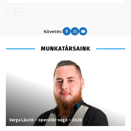
Követés:
MUNKATÁRSAINK
Varga László – operatőr-vágó – 2020
M