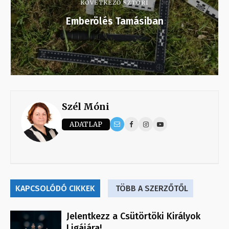
KÖVETKEZŐ SZTORI
Emberölés Tamásiban
Szél Móni
ADATLAP
KAPCSOLÓDÓ CIKKEK
TÖBB A SZERZŐTŐL
Jelentkezz a Csütörtöki Királyok
Ligájára!