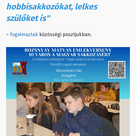
hobbisakkozókat, lelkes
szülőket is"
–
fogalmaztak
közösségi posztjukban.