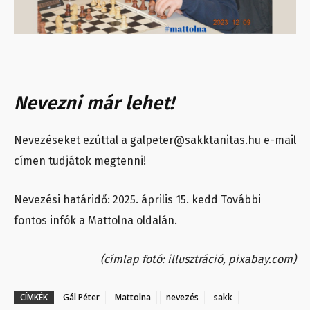
Nevezni már lehet!
Nevezéseket ezúttal a
galpeter@sakktanitas.hu
e-mail
címen tudjátok megtenni!
Nevezési határidő:
2025. április 15. kedd
További
fontos infók a Mattolna oldalán.
(címlap fotó: illusztráció, pixabay.com)
CÍMKÉK
Gál Péter
Mattolna
nevezés
sakk