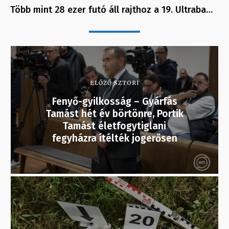
Több mint 28 ezer futó áll rajthoz a 19. Ultraba…
ELŐZŐ SZTORI
Fenyő-gyilkosság – Gyárfás
Tamást hét év börtönre, Portik
Tamást életfogytiglani
fegyházra ítélték jogerősen