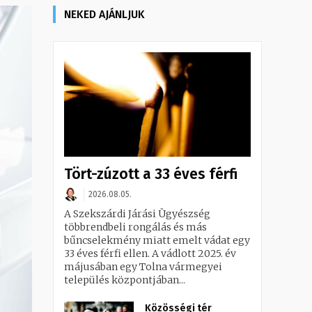
NEKED AJÁNLJUK
Tört-zúzott a 33 éves férfi
2026.08.05.
A Szekszárdi Járási Ügyészség
többrendbeli rongálás és más
bűncselekmény miatt emelt vádat egy
33 éves férfi ellen. A vádlott 2025. év
májusában egy Tolna vármegyei
település központjában...
Közösségi tér