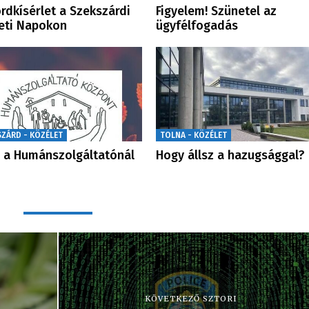
rdkísérlet a Szekszárdi
Figyelem! Szünetel az
eti Napokon
ügyfélfogadás
SZÁRD - KÖZÉLET
TOLNA - KÖZÉLET
 a Humánszolgáltatónál
Hogy állsz a hazugsággal?
KÖVETKEZŐ SZTORI