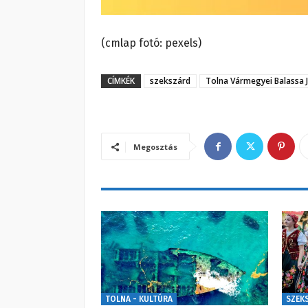
(cmlap fotó: pexels)
CÍMKÉK
szekszárd
Tolna Vármegyei Balassa 
Megosztás
TOLNA - KULTÚRA
SZEK