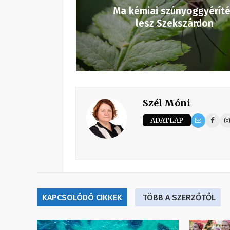
Ma kémiai szúnyoggyérít
lesz Szekszárdon
Szél Móni
ADATLAP
KAPCSOLÓDÓ CIKKEK
TÖBB A SZERZŐTŐL