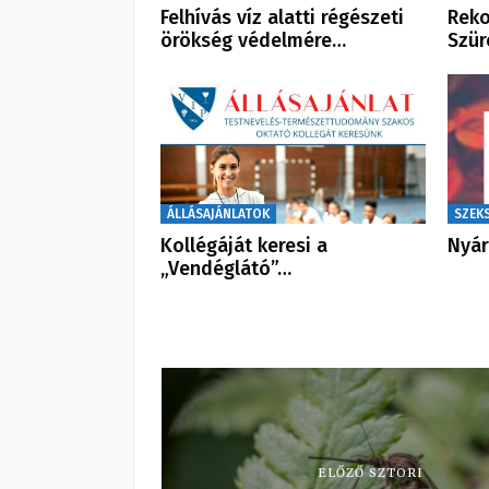
Felhívás víz alatti régészeti
Reko
örökség védelmére…
Szür
ÁLLÁSAJÁNLATOK
SZEK
Kollégáját keresi a
Nyár
„Vendéglátó”…
ELŐZŐ SZTORI