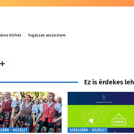
János Kórház
fogászati asszisztens
Ez is érdekes le
SZÁRD - KÖZÉLET
SZEKSZÁRD - KÖZÉLET