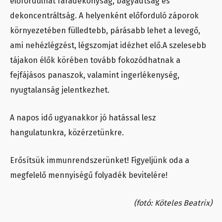
előfordulhat fáradékonyság, bágyadtság és
dekoncentráltság. A helyenként előforduló záporok
környezetében fülledtebb, párásabb lehet a levegő,
ami nehézlégzést, légszomjat idézhet elő.A szelesebb
tájakon élők körében tovább fokozódhatnak a
fejfájásos panaszok, valamint ingerlékenység,
nyugtalanság jelentkezhet.
A napos idő ugyanakkor jó hatással lesz
hangulatunkra, közérzetünkre.
Erősítsük immunrendszerünket! Figyeljünk oda a
megfelelő mennyiségű folyadék bevitelére!
(fotó: Köteles Beatrix)