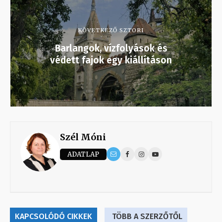
KÖVETKEZŐ SZTORI
Barlangok, vízfolyások és
védett fajok egy kiállításon
Szél Móni
ADATLAP
KAPCSOLÓDÓ CIKKEK
TÖBB A SZERZŐTŐL