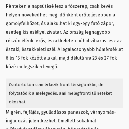
Pénteken a napsütésé lesz a főszerep, csak kevés
helyen növekedhet meg időnként erőteljesebben a
gomolyfelhőzet, és alakulhat ki egy-egy futó zápor,
esetleg kis eséllyel zivatar. Az ország legnagyobb
részén élénk, erős, északkeleten néhol viharos lesz az
északi, északkeleti szél. A legalacsonyabb hőmérséklet
6 és 15 fok között alakul, majd délutánra 23 és 27 fok
közé melegszik a levegő.
Csütörtökön sem érkezik front térségünkbe, de
folytatódik a melegedés, ami melegfronti tüneteket
okozhat.
Migrén, fejfájás, gyulladásos panaszok, vérnyomás-
ingadozás jelentkezhet. Emellett sokaknál