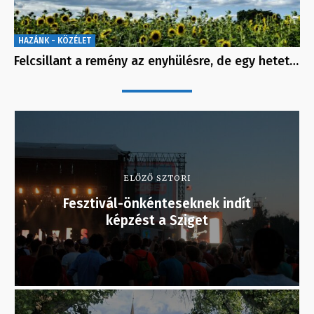
HAZÁNK - KÖZÉLET
Felcsillant a remény az enyhülésre, de egy hetet…
ELŐZŐ SZTORI
Fesztivál-önkénteseknek indít
képzést a Sziget