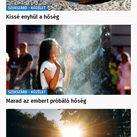
SZEKSZÁRD - KÖZÉLET
Kissé enyhül a hőség
SZEKSZÁRD - KÖZÉLET
Marad az embert próbáló hőség