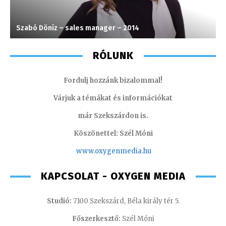
Szabó Döníz – sales manager – 2014
H
RÓLUNK
Fordulj hozzánk bizalommal!
Várjuk a témákat és információkat
már Szekszárdon is.
Köszönettel: Szél Móni
www.oxygenmedia.hu
KAPCSOLAT - OXYGEN MEDIA
Studió:
7100 Szekszárd, Béla király tér 5.
Főszerkesztő:
Szél Móni