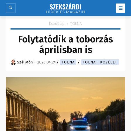
Kezdőlap
TOLNA
Folytatódik a toborzás
áprilisban is
Szél Móni
-
2026.04.24.
TOLNA
TOLNA - KÖZÉLET