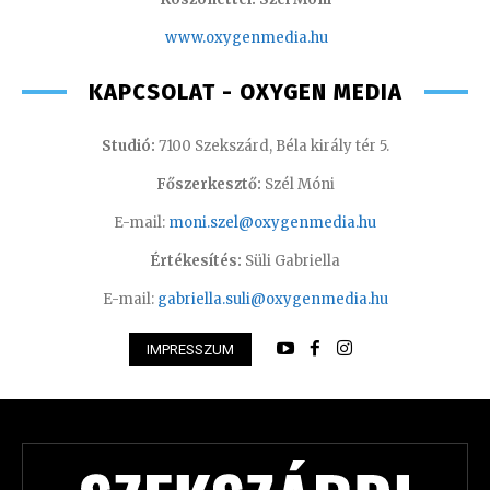
www.oxygenmedia.hu
KAPCSOLAT - OXYGEN MEDIA
Studió:
7100 Szekszárd, Béla király tér 5.
Főszerkesztő:
Szél Móni
E-mail:
moni.szel@oxygenmedia.hu
Értékesítés:
Süli Gabriella
E-mail:
gabriella.suli@oxygenmedia.hu
IMPRESSZUM