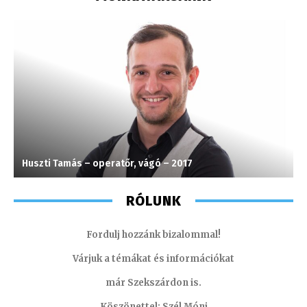
Huszti Tamás – operatőr, vágó – 2017
T
RÓLUNK
Fordulj hozzánk bizalommal!
Várjuk a témákat és információkat
már Szekszárdon is.
Köszönettel: Szél Móni