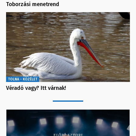
Toborzási menetrend
TOLNA - KÖZÉLET
Véradó vagy? Itt várnak!
ELŐZŐ SZTORI