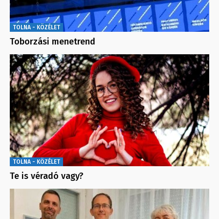
TOLNA - KÖZÉLET
Toborzási menetrend
TOLNA - KÖZÉLET
Te is véradó vagy?