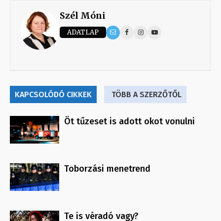
Szél Móni
ADATLAP
KAPCSOLÓDÓ CIKKEK
TÖBB A SZERZŐTŐL
Öt tűzeset is adott okot vonulni
Toborzási menetrend
Te is véradó vagy?