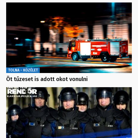
TOLNA - KÖZÉLET
Öt tűzeset is adott okot vonulni