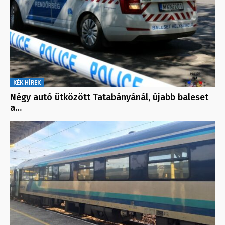
KÉK HÍREK
Négy autó ütközött Tatabányánál, újabb baleset
a…