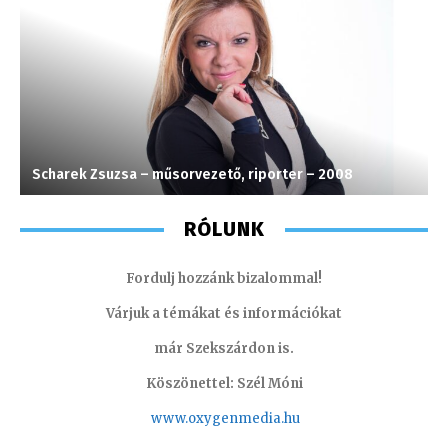
Scharek Zsuzsa – műsorvezető, riporter – 2008
H
RÓLUNK
Fordulj hozzánk bizalommal!
Várjuk a témákat és információkat
már Szekszárdon is.
Köszönettel: Szél Móni
www.oxygenmedia.hu