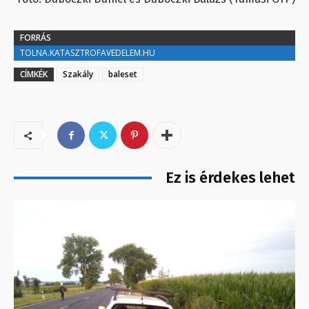
FORRÁS
TOLNA.KATASZTROFAVEDELEM.HU
CÍMKÉK
Szakály
baleset
Ez is érdekes lehet