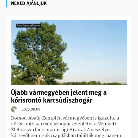
NEKED AJÁNLJUK
Újabb vármegyében jelent meg a
kőrisrontó karcsúdíszbogár
2026.08.09.
Borsod-Abaúj-Zemplén vármegyében is igazolta a
kőrisrontó karcsúdíszbogár jelenlétét a Nemzeti
Élelmiszerlánc-biztonsági Hivatal. A veszélyes
kártevőt nemcsak csapdákban találták meg, hanem