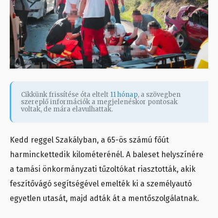
Cikkünk frissítése óta eltelt
11 hónap
, a szövegben
szereplő információk a megjelenéskor pontosak
voltak, de mára elavulhattak.
Kedd reggel Szakályban, a 65-ös számú főút
harminckettedik kilométerénél. A baleset helyszínére
a tamási önkormányzati tűzoltókat riasztották, akik
feszítővágó segítségével emelték ki a személyautó
egyetlen utasát, majd adták át a mentőszolgálatnak.