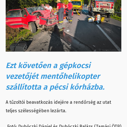
Ezt követően a gépkocsi
vezetőjét mentőhelikopter
szállította a pécsi kórházba.
A tűzoltói beavatkozás idejére a rendőrség az utat
teljes szélességében lezárta.
Fotó: Dubóczki Dániel és Dubóczki Balázs (Tamási ÖTP)