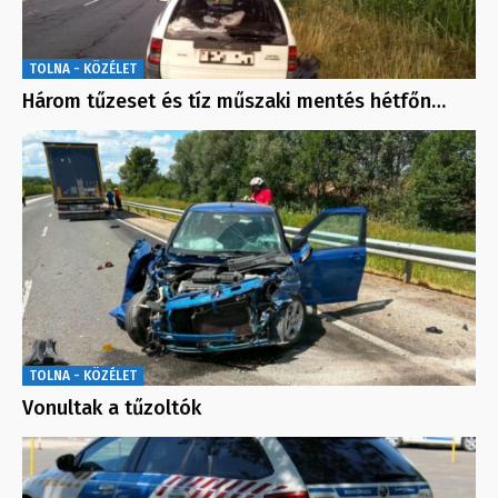
TOLNA - KÖZÉLET
Három tűzeset és tíz műszaki mentés hétfőn…
TOLNA - KÖZÉLET
Vonultak a tűzoltók