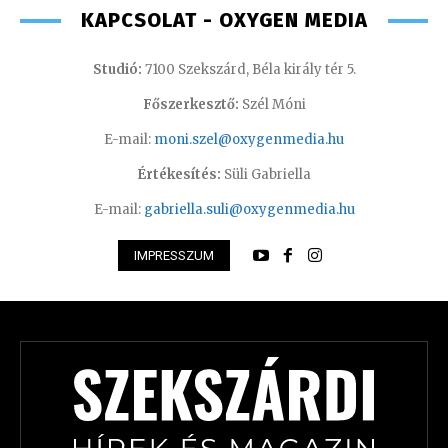
KAPCSOLAT - OXYGEN MEDIA
Studió:
7100 Szekszárd, Béla király tér 5.
Főszerkesztő:
Szél Móni
E-mail:
moni.szel@oxygenmedia.hu
Értékesítés:
Süli Gabriella
E-mail:
gabriella.suli@oxygenmedia.hu
IMPRESSZUM