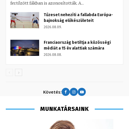
fertőzött fákban is azonosították. A...
Tűzeset nehezíti a fallabda Európa-
bajnokság előkészületeit
2026.08.09.
Franciaország betiltja a közösségi
médiát a 15 év alattiak számára
2026.08.08.
Követés:
MUNKATÁRSAINK