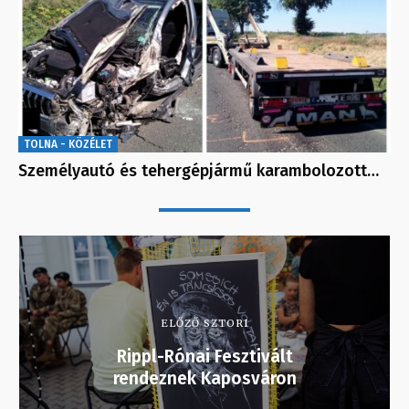
TOLNA - KÖZÉLET
Személyautó és tehergépjármű karambolozott…
ELŐZŐ SZTORI
Rippl-Rónai Fesztivált
rendeznek Kaposváron