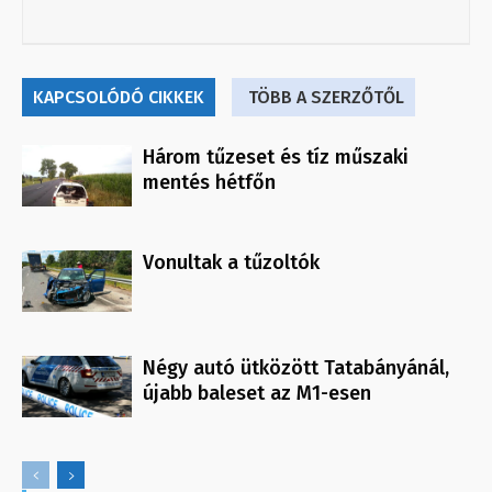
KAPCSOLÓDÓ CIKKEK
TÖBB A SZERZŐTŐL
Három tűzeset és tíz műszaki
mentés hétfőn
Vonultak a tűzoltók
Négy autó ütközött Tatabányánál,
újabb baleset az M1-esen