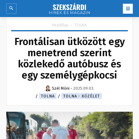
Kezdőlap
TOLNA
Frontálisan ütközött egy
menetrend szerint
közlekedő autóbusz és
egy személygépkocsi
Szél Móni
-
2025.09.03.
TOLNA
TOLNA - KÖZÉLET