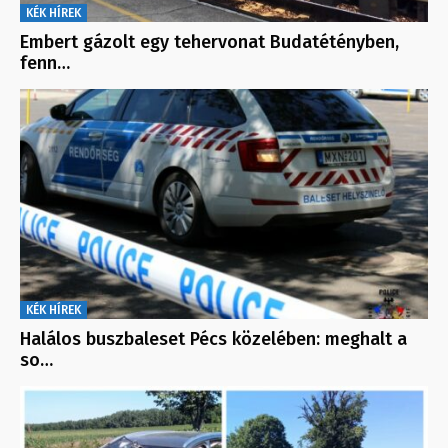
KÉK HÍREK
Embert gázolt egy tehervonat Budatétényben,
fenn…
KÉK HÍREK
Halálos buszbaleset Pécs közelében: meghalt a
so…