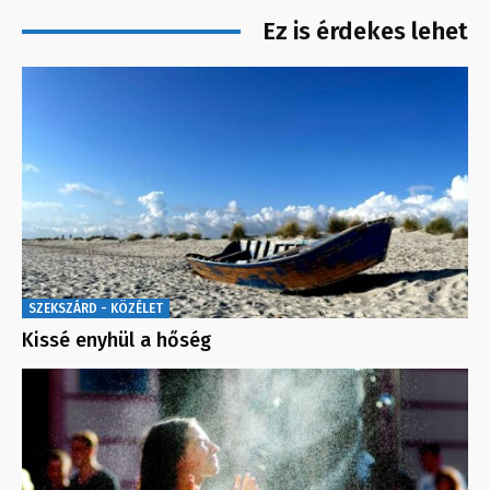
Ez is érdekes lehet
SZEKSZÁRD - KÖZÉLET
Kissé enyhül a hőség