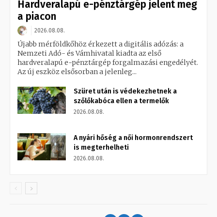
Hardveralapú e-pénztárgép jelent meg
a piacon
2026.08.08.
Újabb mérföldkőhöz érkezett a digitális adózás: a
Nemzeti Adó- és Vámhivatal kiadta az első
hardveralapú e-pénztárgép forgalmazási engedélyét.
Az új eszköz elsősorban a jelenleg...
Szüret után is védekezhetnek a
szőlőkabóca ellen a termelők
2026.08.08.
A nyári hőség a női hormonrendszert
is megterhelheti
2026.08.08.