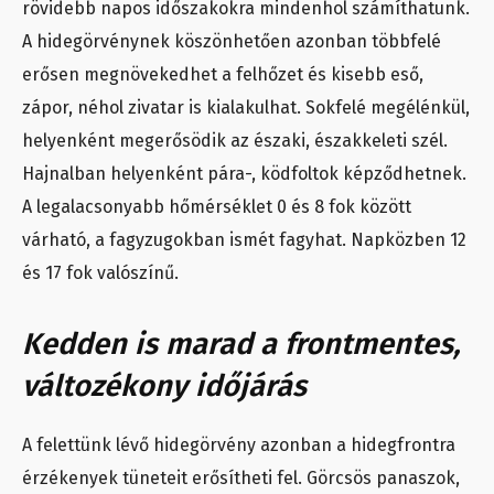
rövidebb napos időszakokra mindenhol számíthatunk.
A hidegörvénynek köszönhetően azonban többfelé
erősen megnövekedhet a felhőzet és kisebb eső,
zápor, néhol zivatar is kialakulhat. Sokfelé megélénkül,
helyenként megerősödik az északi, északkeleti szél.
Hajnalban helyenként pára-, ködfoltok képződhetnek.
A legalacsonyabb hőmérséklet 0 és 8 fok között
várható, a fagyzugokban ismét fagyhat. Napközben 12
és 17 fok valószínű.
Kedden is marad a frontmentes,
változékony időjárás
A felettünk lévő hidegörvény azonban a hidegfrontra
érzékenyek tüneteit erősítheti fel. Görcsös panaszok,