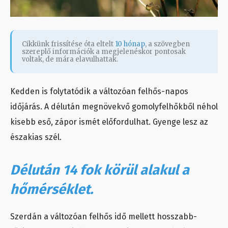
Cikkünk frissítése óta eltelt
10 hónap
, a szövegben
szereplő információk a megjelenéskor pontosak
voltak, de mára elavulhattak.
Kedden is folytatódik a változóan felhős-napos
időjárás. A délután megnövekvő gomolyfelhőkből néhol
kisebb eső, zápor ismét előfordulhat. Gyenge lesz az
északias szél.
Délután 14 fok körül alakul a
hőmérséklet.
Szerdán a változóan felhős idő mellett hosszabb-