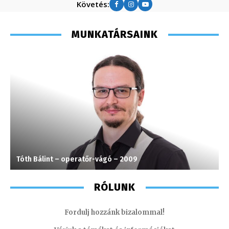
Követés:
MUNKATÁRSAINK
Tóth Bálint – operatőr-vágó – 2009
T
RÓLUNK
Fordulj hozzánk bizalommal!