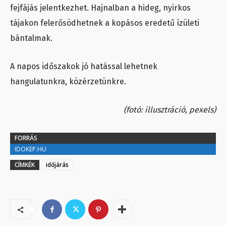
fejfájás jelentkezhet. Hajnalban a hideg, nyirkos
tájakon felerősödhetnek a kopásos eredetű ízületi
bántalmak.
A napos időszakok jó hatással lehetnek
hangulatunkra, közérzetünkre.
(fotó: illusztráció, pexels)
FORRÁS
IDOKEP.HU
CÍMKÉK
időjárás