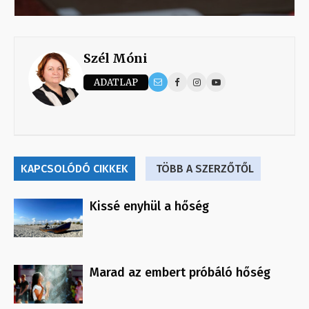
Szél Móni
ADATLAP
KAPCSOLÓDÓ CIKKEK
TÖBB A SZERZŐTŐL
Kissé enyhül a hőség
Marad az embert próbáló hőség