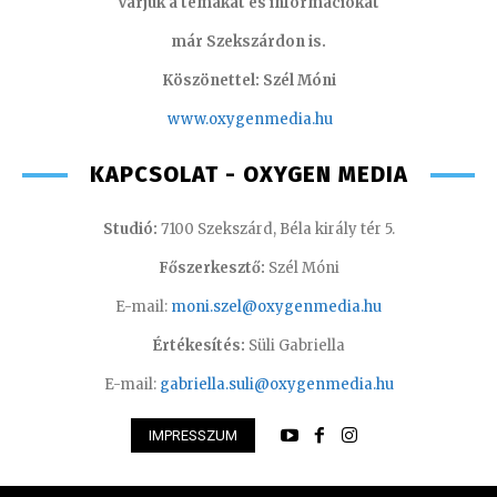
Várjuk a témákat és információkat
már Szekszárdon is.
Köszönettel: Szél Móni
www.oxygenmedia.hu
KAPCSOLAT - OXYGEN MEDIA
Studió:
7100 Szekszárd, Béla király tér 5.
Főszerkesztő:
Szél Móni
E-mail:
moni.szel@oxygenmedia.hu
Értékesítés:
Süli Gabriella
E-mail:
gabriella.suli@oxygenmedia.hu
IMPRESSZUM