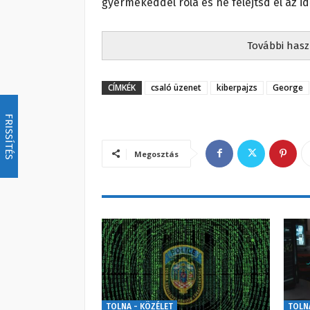
gyermekeddel róla és ne felejtsd el az i
További hasz
CÍMKÉK
csaló üzenet
kiberpajzs
George
FRISSÍTÉS
Megosztás
TOLNA - KÖZÉLET
TOLN