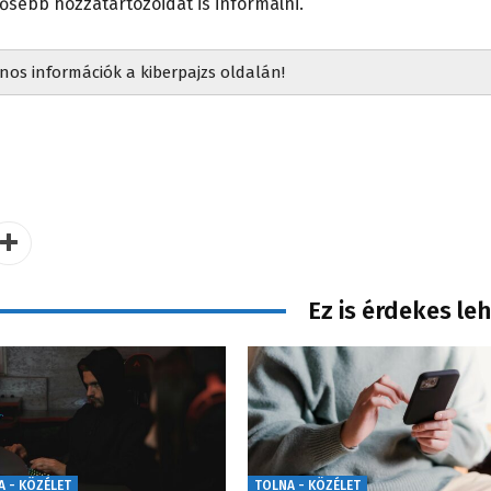
dősebb hozzátartozóidat is informálni.
nos információk a kiberpajzs oldalán!
Ez is érdekes le
A - KÖZÉLET
TOLNA - KÖZÉLET