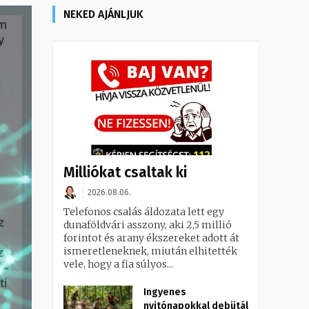
NEKED AJÁNLJUK
Milliókat csaltak ki
2026.08.06.
Telefonos csalás áldozata lett egy
dunaföldvári asszony, aki 2,5 millió
forintot és arany ékszereket adott át
ismeretleneknek, miután elhitették
vele, hogy a fia súlyos...
Ingyenes
nyitónapokkal debütál