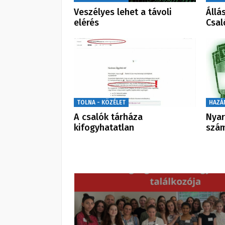
Veszélyes lehet a távoli
Állá
elérés
Csal
TOLNA - KÖZÉLET
HAZÁ
A csalók tárháza
Nyar
kifogyhatatlan
szám