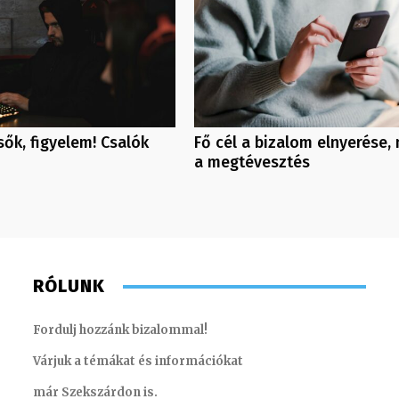
sők, figyelem! Csalók
Fő cél a bizalom elnyerése,
a megtévesztés
RÓLUNK
Fordulj hozzánk bizalommal!
Várjuk a témákat és információkat
már Szekszárdon is.