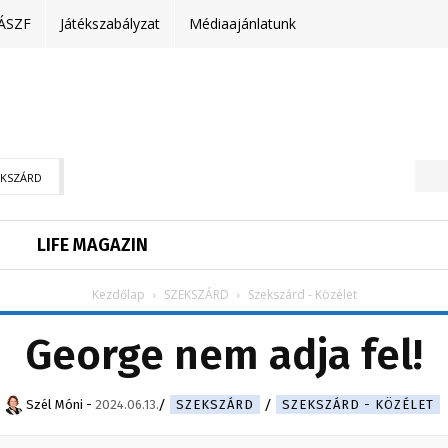
ÁSZF
Játékszabályzat
Médiaajánlatunk
EKSZÁRD
LIFE MAGAZIN
Kezdőlap
SZEKSZÁRD
Szekszárd - Közélet
George nem adja fel!
Szél Móni
-
2024.06.13.
SZEKSZÁRD
SZEKSZÁRD - KÖZÉLET