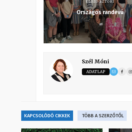
ELŐZŐ SZTORI
Országos randevú
Szél Móni
ADATLAP
KAPCSOLÓDÓ CIKKEK
TÖBB A SZERZŐTŐL