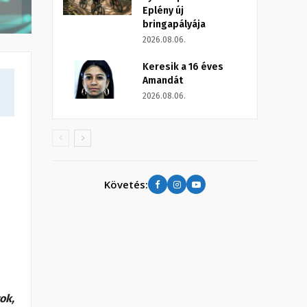
Eplény új
bringapályája
2026.08.06.
Keresik a 16 éves
Amandát
a
2026.08.06.
Követés:
ok,