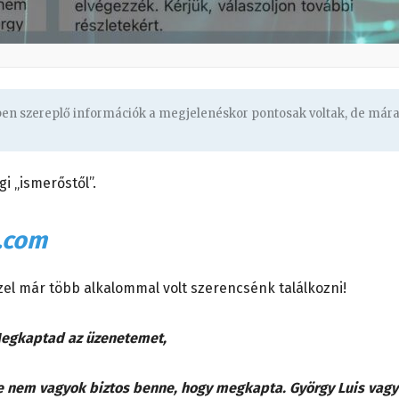
gben szereplő információk a megjelenéskor pontosak voltak, de már
gi „ismerőstől”.
l.com
zel már több alkalommal volt szerencsénk találkozni!
egkaptad az üzenetemet,
de nem vagyok biztos benne, hogy megkapta. György Luis vagy