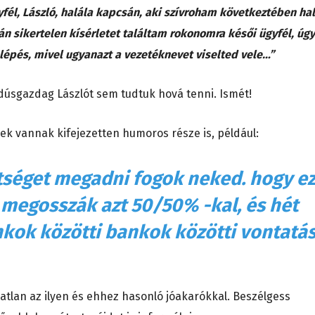
fél, László, halála kapcsán, aki szívroham következtében hal
n sikertelen kísérletet találtam rokonomra késői ügyfél, úgy
épés, mivel ugyanazt a vezetéknevet viselted vele…”
dúsgazdag Lászlót sem tudtuk hová tenni. Ismét!
ek vannak kifejezetten humoros része is, például:
tséget megadni fogok neked. hogy ez
és megosszák azt 50/50% -kal, és hét
ok közötti bankok közötti vontatás
atlan az ilyen és ehhez hasonló jóakarókkal. Beszélgess