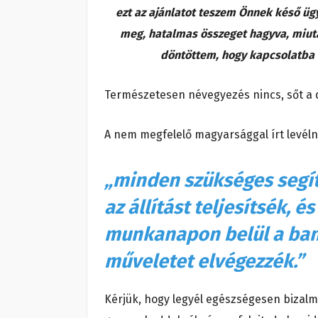
ezt az ajánlatot teszem Önnek késő ügy
meg, hatalmas összeget hagyva, miutá
döntöttem, hogy kapcsolatba l
Természetesen névegyezés nincs, sőt a 
A nem megfelelő magyarsággal írt levéln
„minden szükséges segí
az állítást teljesítsék, 
munkanapon belül a bank
műveletet elvégezzék.”
Kérjük, hogy legyél egészségesen bizalm