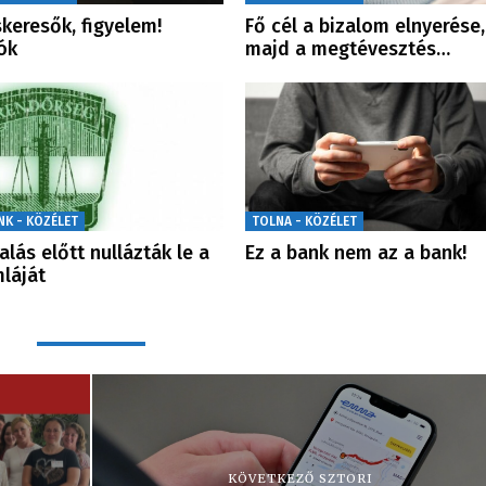
skeresők, figyelem!
Fő cél a bizalom elnyerése,
ók
majd a megtévesztés…
NK - KÖZÉLET
TOLNA - KÖZÉLET
alás előtt nullázták le a
Ez a bank nem az a bank!
láját
KÖVETKEZŐ SZTORI