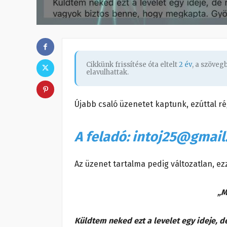
Cikkünk frissítése óta eltelt
2 év
, a szöve
elavulhattak.
Újabb csaló üzenetet kaptunk, ezúttal ré
A feladó: intoj25@gmai
Az üzenet tartalma pedig változatlan, ez
„M
Küldtem neked ezt a levelet egy ideje, 