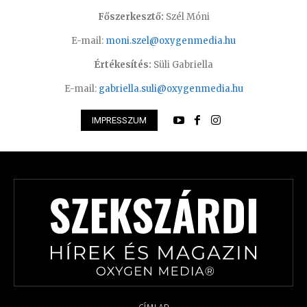
Főszerkesztő:
Szél Móni
E-mail:
moni.szel@oxygenmedia.hu
Értékesítés:
Süli Gabriella
E-mail:
gabriella.suli@oxygenmedia.hu
IMPRESSZUM