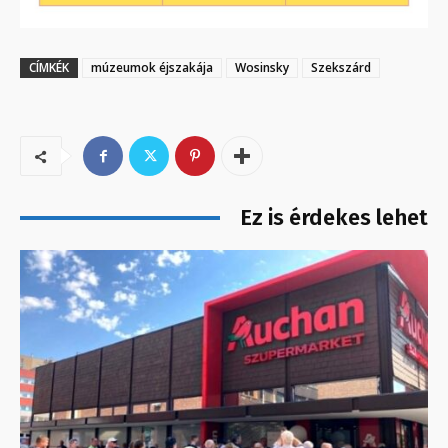
CÍMKÉK
múzeumok éjszakája
Wosinsky
Szekszárd
Ez is érdekes lehet