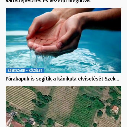
Városfejlesztés és vezetői megbízás
SZEKSZÁRD - KÖZÉLET
Párakapuk is segítik a kánikula elviselését Szek…