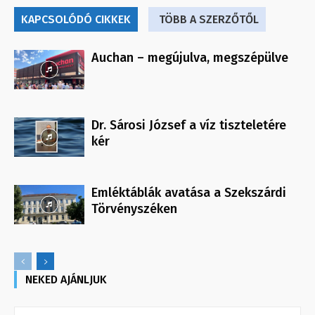
KAPCSOLÓDÓ CIKKEK
TÖBB A SZERZŐTŐL
Auchan – megújulva, megszépülve
Dr. Sárosi József a víz tiszteletére
kér
Emléktáblák avatása a Szekszárdi
Törvényszéken
NEKED AJÁNLJUK