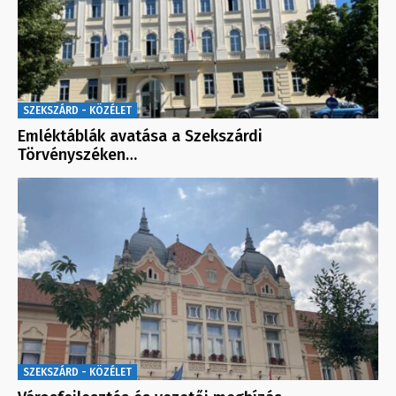
SZEKSZÁRD - KÖZÉLET
Emléktáblák avatása a Szekszárdi
Törvényszéken…
SZEKSZÁRD - KÖZÉLET