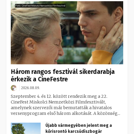
Három rangos fesztivál sikerdarabja
érkezik a CineFestre
2026.08.09.
Szeptember 4. és 12. között rendezik meg a 22.
CineFest Miskolci Nemzetközi Filmfesztivált,
amelynek szervezői már bemutatták a hivatalos
versenyprogram első három alkotását. A közönség...
Újabb vármegyében jelent meg a
kőrisrontó karcsúdíszbogár