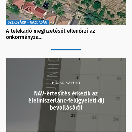
SZEKSZÁRD - GAZDASÁG
A telekadó megfizetését ellenőrzi az
önkormányza…
ELŐZŐ SZTORI
NAV-értesítés érkezik az
élelmiszerlánc-felügyeleti díj
bevallásáról