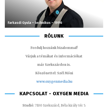
Farkasdi Gyula – technikus – 1996
H
RÓLUNK
Fordulj hozzánk bizalommal!
Várjuk a témákat és információkat
már Szekszárdon is.
Köszönettel: Szél Móni
www.oxygenmedia.hu
KAPCSOLAT - OXYGEN MEDIA
Studió:
7100 Szekszárd, Béla király tér 5.