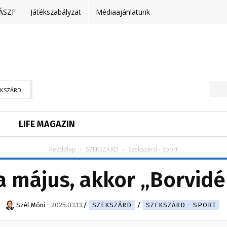
ÁSZF
Játékszabályzat
Médiaajánlatunk
EKSZÁRD
LIFE MAGAZIN
Kezdőlap
SZEKSZÁRD
Szekszárd - Sport
a május, akkor „Borvidé
Szél Móni
-
2025.03.13.
SZEKSZÁRD
SZEKSZÁRD - SPORT