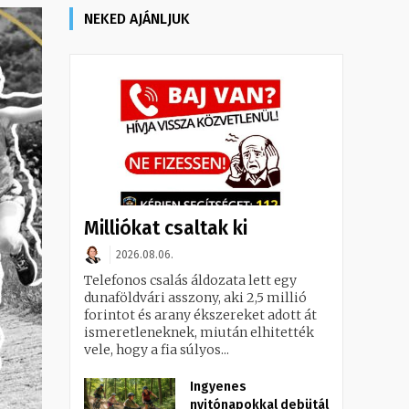
NEKED AJÁNLJUK
Milliókat csaltak ki
2026.08.06.
Telefonos csalás áldozata lett egy
dunaföldvári asszony, aki 2,5 millió
forintot és arany ékszereket adott át
ismeretleneknek, miután elhitették
vele, hogy a fia súlyos...
Ingyenes
nyitónapokkal debütál