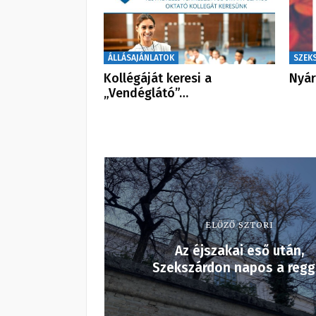
ÁLLÁSAJÁNLATOK
SZEK
Kollégáját keresi a
Nyár
„Vendéglátó”…
ELŐZŐ SZTORI
Az éjszakai eső után,
Szekszárdon napos a regg