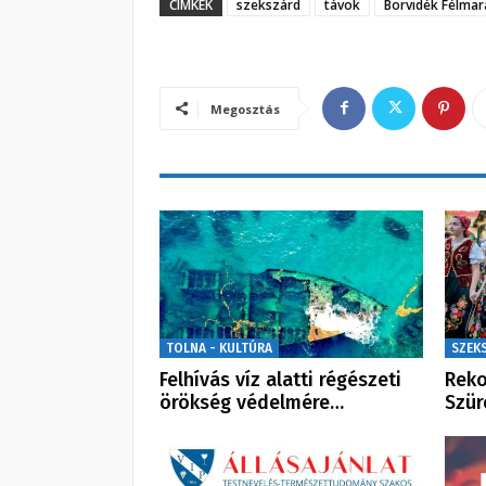
CÍMKÉK
szekszárd
távok
Borvidék Félmar
Megosztás
TOLNA - KULTÚRA
SZEK
Felhívás víz alatti régészeti
Reko
örökség védelmére…
Szür