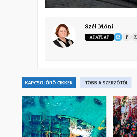
Szél Móni
ADATLAP
KAPCSOLÓDÓ CIKKEK
TÖBB A SZERZŐTŐL