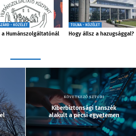
SZÁRD - KÖZÉLET
TOLNA - KÖZÉLET
 a Humánszolgáltatónál
Hogy állsz a hazugsággal?
KÖVETKEZŐ SZTORI
Kiberbiztonsági tanszék
el
alakult a pécsi egyetemen