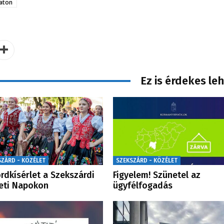
aton
Ez is érdekes le
SZÁRD - KÖZÉLET
SZEKSZÁRD - KÖZÉLET
rdkísérlet a Szekszárdi
Figyelem! Szünetel az
eti Napokon
ügyfélfogadás