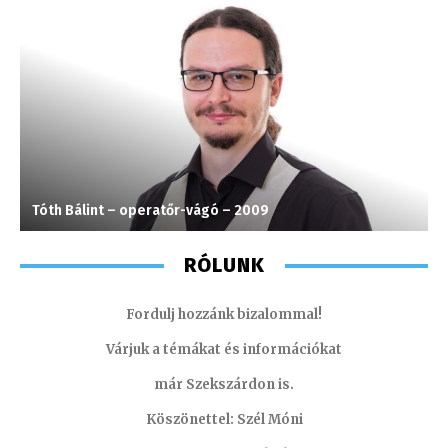
Tóth Bálint – operatőr-vágó – 2009
A
RÓLUNK
Fordulj hozzánk bizalommal!
Várjuk a témákat és információkat
már Szekszárdon is.
Köszönettel: Szél Móni