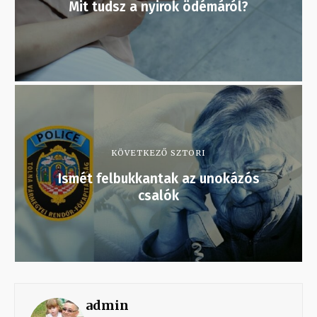
Mit tudsz a nyirok ödémáról?
KÖVETKEZŐ SZTORI
Ismét felbukkantak az unokázós
csalók
admin