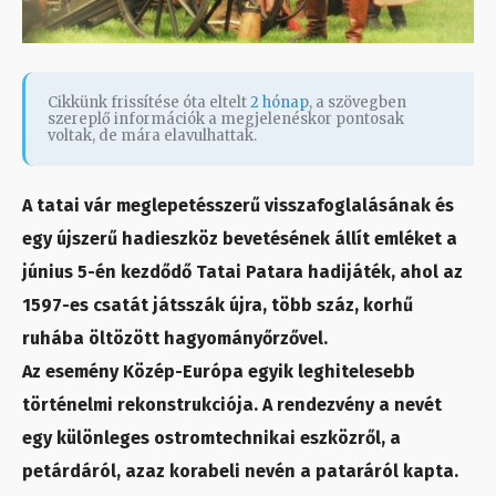
Cikkünk frissítése óta eltelt
2 hónap
, a szövegben
szereplő információk a megjelenéskor pontosak
voltak, de mára elavulhattak.
A tatai vár meglepetésszerű visszafoglalásának és
egy újszerű hadieszköz bevetésének állít emléket a
június 5-én kezdődő Tatai Patara hadijáték, ahol az
1597-es csatát játsszák újra, több száz, korhű
ruhába öltözött hagyományőrzővel.
Az esemény Közép-Európa egyik leghitelesebb
történelmi rekonstrukciója. A rendezvény a nevét
egy különleges ostromtechnikai eszközről, a
petárdáról, azaz korabeli nevén a pataráról kapta.