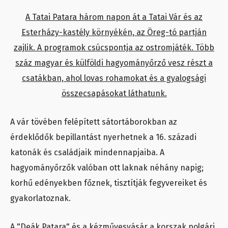
A Tatai Patara három napon át a Tatai Vár és az
Esterházy-kastély környékén, az Öreg-tó partján
zajlik. A programok csúcspontja az ostromjáték. Több
száz magyar és külföldi hagyományőrző vesz részt a
csatákban, ahol lovas rohamokat és a gyalogsági
összecsapásokat láthatunk.
A vár tövében felépített sátortáborokban az
érdeklődők bepillantást nyerhetnek a 16. századi
katonák és családjaik mindennapjaiba. A
hagyományőrzők valóban ott laknak néhány napig;
korhű edényekben főznek, tisztítják fegyvereiket és
gyakorlatoznak.
A "Deák Patara" és a kézművesvásár a korszak polgári