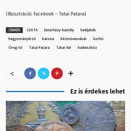
(Illusztráció: Facebook – Tatai Patara)
CÍMKÉK
CSATA
Esterházy-kastély
hadijáték
hagyományőrző
katona
kézművesvásár
korhű
Öreg-tó
Tatai Patara
Tatai Vár
hadieszköz
Ez is érdekes lehet