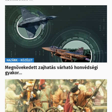
HAZÁNK - KÖZÉLET
Megnövekedett zajhatás várható honvédségi
gyakor…