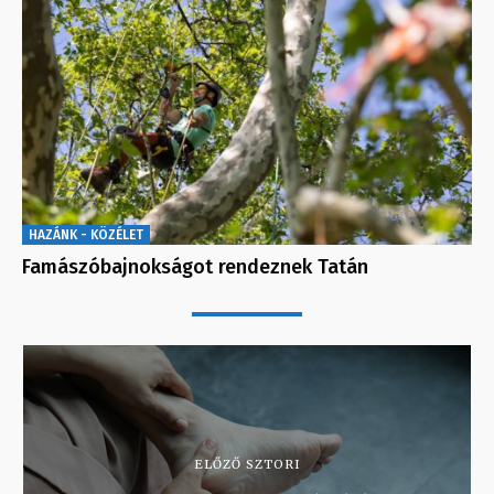
HAZÁNK - KÖZÉLET
Famászóbajnokságot rendeznek Tatán
ELŐZŐ SZTORI