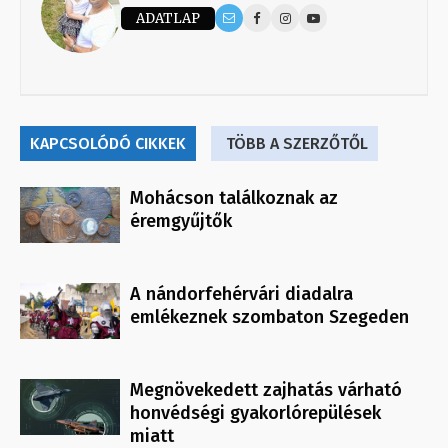
ADATLAP
KAPCSOLÓDÓ CIKKEK
TÖBB A SZERZŐTŐL
Mohácson találkoznak az
éremgyűjtők
A nándorfehérvári diadalra
emlékeznek szombaton Szegeden
Megnövekedett zajhatás várható
honvédségi gyakorlórepülések
miatt