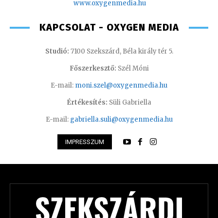
www.oxygenmedia.hu
KAPCSOLAT - OXYGEN MEDIA
Studió:
7100 Szekszárd, Béla király tér 5.
Főszerkesztő:
Szél Móni
E-mail:
moni.szel@oxygenmedia.hu
Értékesítés:
Süli Gabriella
E-mail:
gabriella.suli@oxygenmedia.hu
IMPRESSZUM