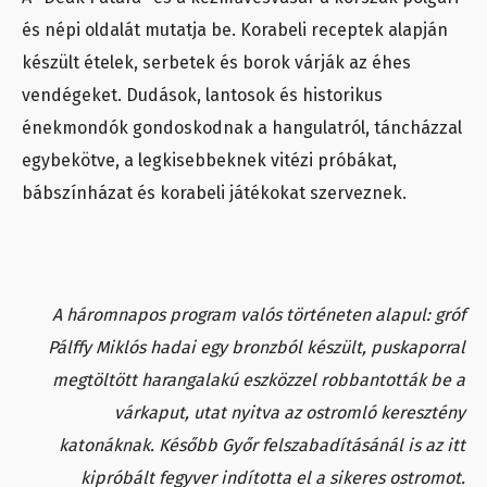
és népi oldalát mutatja be. Korabeli receptek alapján
készült ételek, serbetek és borok várják az éhes
vendégeket. Dudások, lantosok és historikus
énekmondók gondoskodnak a hangulatról, táncházzal
egybekötve, a legkisebbeknek vitézi próbákat,
bábszínházat és korabeli játékokat szerveznek.
A háromnapos program valós történeten alapul: gróf
Pálffy Miklós hadai egy bronzból készült, puskaporral
megtöltött harangalakú eszközzel robbantották be a
várkaput, utat nyitva az ostromló keresztény
katonáknak. Később Győr felszabadításánál is az itt
kipróbált fegyver indította el a sikeres ostromot.