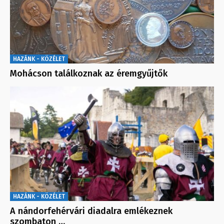
HAZÁNK - KÖZÉLET
Mohácson találkoznak az éremgyűjtők
HAZÁNK - KÖZÉLET
A nándorfehérvári diadalra emlékeznek
szombaton …