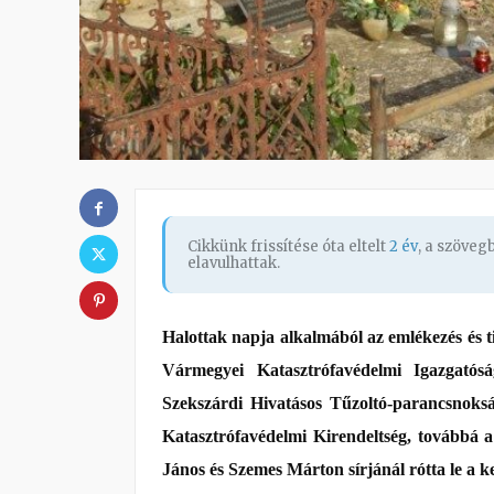
Cikkünk frissítése óta eltelt
2 év
, a szöve
elavulhattak.
Halottak napja alkalmából az emlékezés és tis
Vármegyei Katasztrófavédelmi Igazgatósá
Szekszárdi Hivatásos Tűzoltó-parancsnoks
Katasztrófavédelmi Kirendeltség, továbbá 
János és Szemes Márton sírjánál rótta le a ke