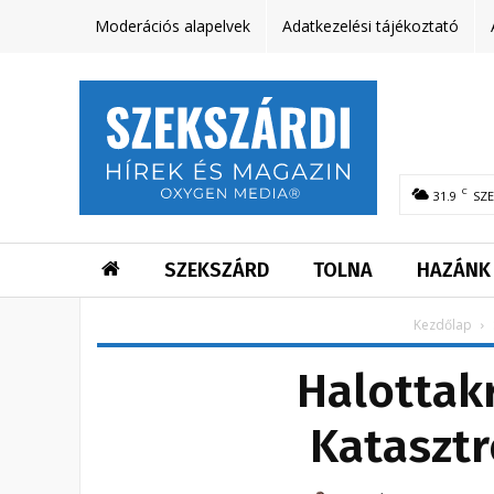
Moderációs alapelvek
Adatkezelési tájékoztató
C
31.9
SZ
SZEKSZÁRD
TOLNA
HAZÁNK
Kezdőlap
Halottak
Kataszt