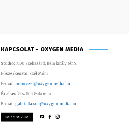
KAPCSOLAT - OXYGEN MEDIA
Studió:
7100 Szekszárd, Béla király tér 5.
Főszerkesztő:
Szél Móni
E-mail:
moni.szel@oxygenmedia.hu
Értékesítés:
Süli Gabriella
E-mail:
gabriella.suli@oxygenmedia.hu
IMPRESSZUM
 M. Veronika – könyvelő – 2014
Turi Szilvia- könyv