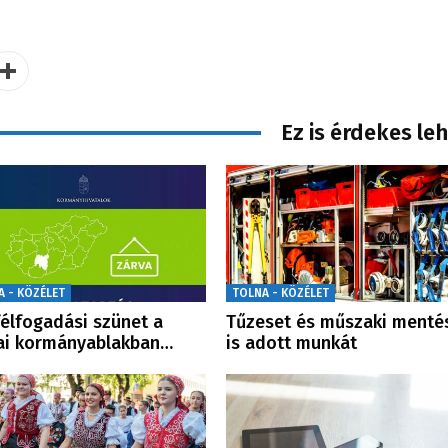
Ez is érdekes le
A - KÖZÉLET
TOLNA - KÖZÉLET
élfogadási szünet a
Tűzeset és műszaki menté
ai kormányablakban…
is adott munkát