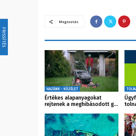
Megosztás
FRISSÍTÉS
HAZÁNK - KÖZÉLET
TOLN
Értékes alapanyagokat
Ügyf
rejtenek a meghibásodott g…
toln