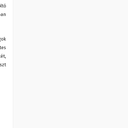
ltó
ban
gok
tes
ét,
szt