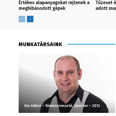
Értékes alapanyagokat rejtenek a
Tűzeset 
meghibásodott gépek
adott mu
MUNKATÁRSAINK
Kis Gábor – főműsorvezető, riporter – 2012