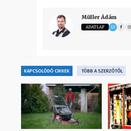
Müller Ádám
ADATLAP
KAPCSOLÓDÓ CIKKEK
TÖBB A SZERZŐTŐL