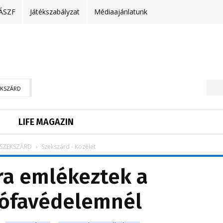
ÁSZF
Játékszabályzat
Médiaajánlatunk
EKSZÁRD
LIFE MAGAZIN
SZEKSZÁRD
Szekszárd - Közélet
ra emlékeztek a
rófavédelemnél