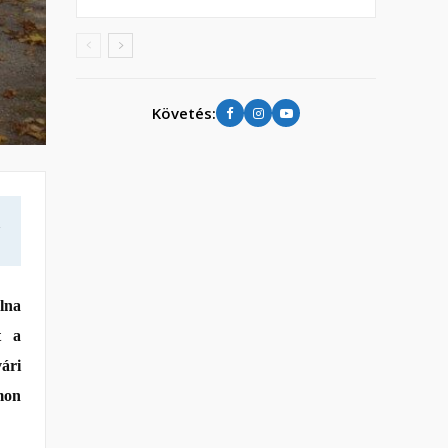
Követés:
a
olna
t a
ári
mon