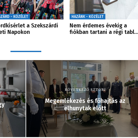
SZÁRD - KÖZÉLET
HAZÁNK - KÖZÉLET
rdkísérlet a Szekszárdi
Nem érdemes évekig a
eti Napokon
fiókban tartani a régi tabl
KÖVETKEZŐ SZTORI
Megemlékezés és főhajtás az
gy
elhunytak előtt