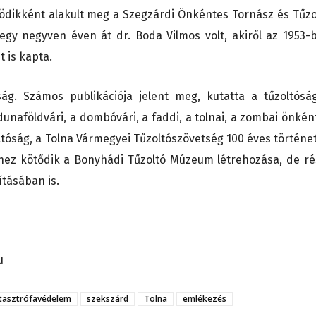
ödikként alakult meg a Szegzárdi Önkéntes Tornász és Tűzo
egy negyven éven át dr. Boda Vilmos volt, akiről az 1953-
 is kapta.
óság. Számos publikációja jelent meg, kutatta a tűzoltósá
 dunaföldvári, a dombóvári, a faddi, a tolnai, a zombai önkén
tóság, a Tolna Vármegyei Tűzoltószövetség 100 éves történet
éhez kötődik a Bonyhádi Tűzoltó Múzeum létrehozása, de ré
ításában is.
u
tasztrófavédelem
szekszárd
Tolna
emlékezés