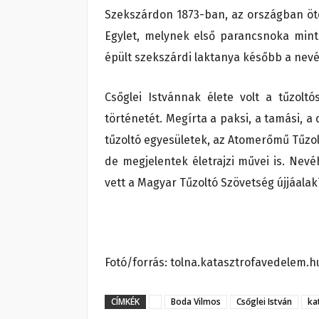
Szekszárdon 1873-ban, az országban öt
Egylet, melynek első parancsnoka mint
épült szekszárdi laktanya később a nevét
Csőglei Istvánnak élete volt a tűzolt
történetét. Megírta a paksi, a tamási, a
tűzoltó egyesületek, az Atomerőmű Tűzol
de megjelentek életrajzi művei is. Nev
vett a Magyar Tűzoltó Szövetség újjáalak
Fotó/forrás: tolna.katasztrofavedelem.h
CÍMKÉK
Boda Vilmos
Csőglei István
ka