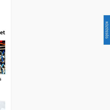
KÖZÖSSÉG
het
s