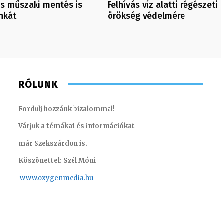
és műszaki mentés is
Felhívás víz alatti régészeti
nkát
örökség védelmére
RÓLUNK
Fordulj hozzánk bizalommal!
Várjuk a témákat és információkat
már Szekszárdon is.
Köszönettel: Szél Móni
www.oxygenmedia.hu
Farkasdi Gyula – technikus – 1996
Juhászné