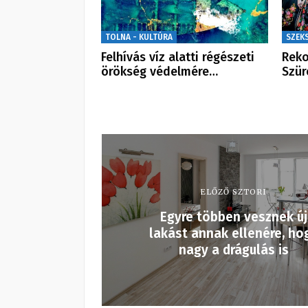
TOLNA - KULTÚRA
SZEK
Felhívás víz alatti régészeti
Reko
örökség védelmére…
Szür
ELŐZŐ SZTORI
Egyre többen vesznek új
lakást annak ellenére, ho
nagy a drágulás is