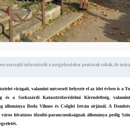
gben szereplő információk a megjelenéskor pontosak voltak, de már
ztelet virágait, valamint mécseseit helyezte el az idei évben is a T
g és a Szekszárdi Katasztrófavédelmi Kirendeltség, valamin
ág állománya Boda Vilmos és Csőglei István sírjánál. A Dombóv
a város hivatásos tűzoltó-parancsnokságnak állománya pedig Szi
gyeletét.