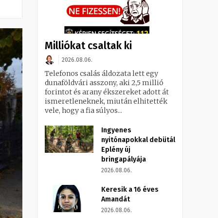
Milliókat csaltak ki
2026.08.06.
Telefonos csalás áldozata lett egy
dunaföldvári asszony, aki 2,5 millió
forintot és arany ékszereket adott át
ismeretleneknek, miután elhitették
vele, hogy a fia súlyos...
Ingyenes
nyitónapokkal debütál
Eplény új
bringapályája
2026.08.06.
Keresik a 16 éves
Amandát
2026.08.06.