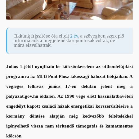
Cikkünk frissítése óta eltelt
2 év
, a szövegben szereplő
információk a megjelenéskor pontosak voltak, de
mára elavulhattak.
Július 1-jétől nyújtható be kölcsönkérelem az otthonfelújítási
programra az MFB Pont Plusz lakossági hálózat fiókjaiban. A
végleges felhívás június 17-én délután jelent meg a
palyazat.gov.hu oldalon. Az 1990 vége előtt használatbavételi
engedélyt kapott családi házak energetikai korszerűsítésére a
kormány döntése alapján még kedvezőbb feltételekkel
igényelhető vissza nem térítendő támogatás és kamatmentes
kölcsön.