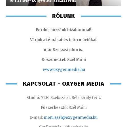
Turi Szilvia- könyvelési asszisztens
H
RÓLUNK
Fordulj hozzánk bizalommal!
Várjuk a témákat és információkat
már Szekszárdon is.
Köszönettel: Szél Móni
www.oxygenmedia.hu
KAPCSOLAT - OXYGEN MEDIA
Studió:
7100 Szekszárd, Béla király tér 5.
Főszerkesztő:
Szél Móni
E-mail:
moni.szel@oxygenmedia.hu