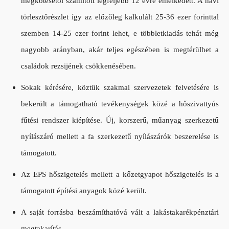
megkötésétől számított legfeljebb 12 évre emelkedett. A havi
törlesztőrészlet így az előzőleg kalkulált 25-36 ezer forinttal
szemben 14-25 ezer forint lehet, e többletkiadás tehát még
nagyobb arányban, akár teljes egészében is megtérülhet a
családok rezsijének csökkenésében.
Sokak kérésére, köztük szakmai szervezetek felvetésére is
bekerült a támogatható tevékenységek közé a hőszivattyús
fűtési rendszer kiépítése. Új, korszerű, műanyag szerkezetű
nyílászáró mellett a fa szerkezetű nyílászárók beszerelése is
támogatott.
Az EPS hőszigetelés mellett a kőzetgyapot hőszigetelés is a
támogatott építési anyagok közé került.
A saját forrásba beszámíthatóvá vált a lakástakarékpénztári
megtakarítás.