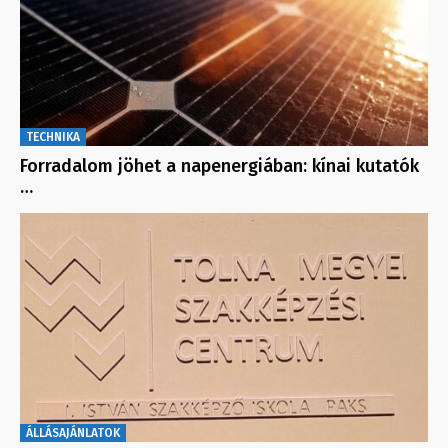
TECHNIKA
Forradalom jöhet a napenergiában: kínai kutatók
…
ÁLLÁSAJÁNLATOK