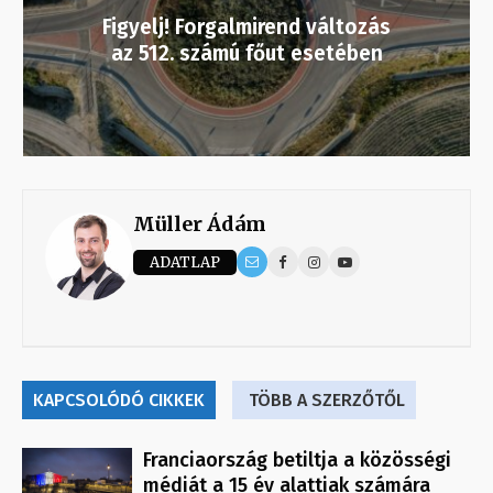
Figyelj! Forgalmirend változás
az 512. számú főut esetében
Müller Ádám
ADATLAP
KAPCSOLÓDÓ CIKKEK
TÖBB A SZERZŐTŐL
Franciaország betiltja a közösségi
médiát a 15 év alattiak számára