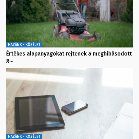
HAZÁNK - KÖZÉLET
Értékes alapanyagokat rejtenek a meghibásodott
g…
HAZÁNK - KÖZÉLET