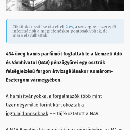
Cikkünk frissítése óta eltelt
2 év
, a szövegben szereplő
információk a megjelenéskor pontosak voltak, de
mára elavulhattak.
434 üveg hamis parfümöt foglaltak le a Nemzeti Adó-
és Vámhivatal (NAV) pénzügyőrei egy osztrák
felségjelzésű furgon átvizsgálásakor Komárom-
Esztergom vármegyében.
A hamisítványokkal a forgalmazók több mint
tizennégymillió forint kárt okoztak a
jogtulajdonosoknak
– – tájékoztatott a NAV.
A NAV Bevetési Igazgatóságának pénzügyőrei az M1-es