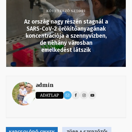
KÖVETKEZŐ SZTORI
Az ország nagy részén stagnál a
SARS-CoV-2 örökítőanyagának
koncentrációja a szennyvízben,
de néhány városban
emelkedést látszik
admin
ADATLAP