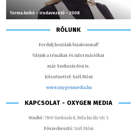
Torma Anikó – irodavezető – 2008
K
RÓLUNK
Fordulj hozzánk bizalommal!
Várjuk a témákat és információkat
már Szekszárdon is.
Köszönettel: Szél Móni
www.oxygenmedia.hu
KAPCSOLAT - OXYGEN MEDIA
Studió:
7100 Szekszárd, Béla király tér 5.
Főszerkesztő:
Szél Móni