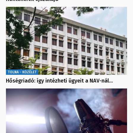
TOLNA - KÖZÉLET
Hőségriadó: így intézheti ügyeit a NAV-nál…