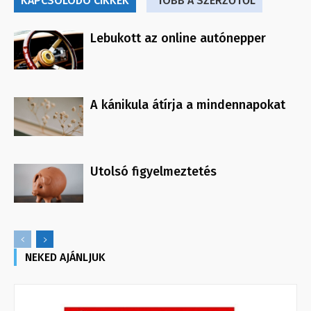
KAPCSOLÓDÓ CIKKEK
TÖBB A SZERZŐTŐL
Lebukott az online autónepper
A kánikula átírja a mindennapokat
Utolsó figyelmeztetés
NEKED AJÁNLJUK