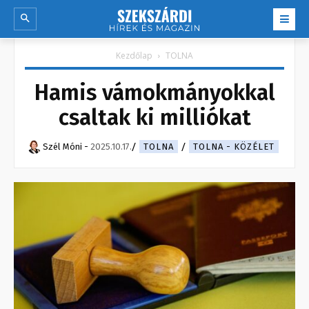
Kezdőlap
TOLNA
Hamis vámokmányokkal
csaltak ki milliókat
Szél Móni
-
2025.10.17.
TOLNA
TOLNA - KÖZÉLET