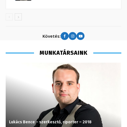
Követés:
MUNKATÁRSAINK
Lukács Bence – szerkesztő, riporter – 2018
M