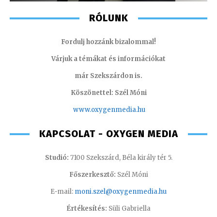
RÓLUNK
Fordulj hozzánk bizalommal!
Várjuk a témákat és információkat
már Szekszárdon is.
Köszönettel: Szél Móni
www.oxygenmedia.hu
KAPCSOLAT - OXYGEN MEDIA
Studió:
7100 Szekszárd, Béla király tér 5.
Főszerkesztő:
Szél Móni
E-mail:
moni.szel@oxygenmedia.hu
Értékesítés:
Süli Gabriella