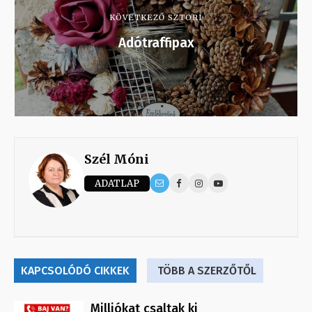
KÖVETKEZŐ SZTORI
Adótraffipax
Szél Móni
ADATLAP
KAPCSOLÓDÓ CIKKEK
TÖBB A SZERZŐTŐL
Milliókat csaltak ki