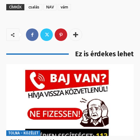
CÍMKÉK
csalás
NAV
vám
Ez is érdekes lehet
TOLNA - KÖZÉLET