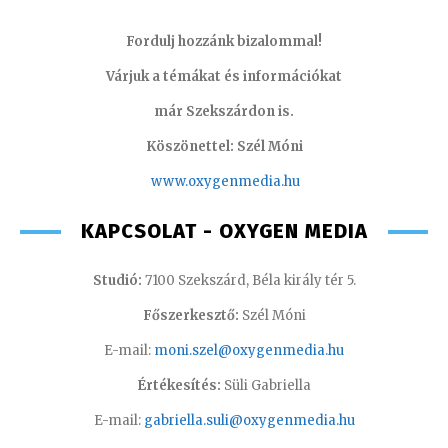
Fordulj hozzánk bizalommal!
Várjuk a témákat és információkat
már Szekszárdon is.
Köszönettel: Szél Móni
www.oxygenmedia.hu
KAPCSOLAT - OXYGEN MEDIA
Studió:
7100 Szekszárd, Béla király tér 5.
Főszerkesztő:
Szél Móni
E-mail:
moni.szel@oxygenmedia.hu
Értékesítés:
Süli Gabriella
E-mail:
gabriella.suli@oxygenmedia.hu