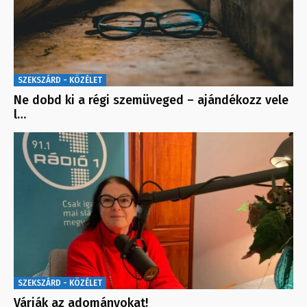
SZEKSZÁRD - KÖZÉLET
Ne dobd ki a régi szemüveged – ajándékozz vele
l…
SZEKSZÁRD - KÖZÉLET
Várják az adományokat!