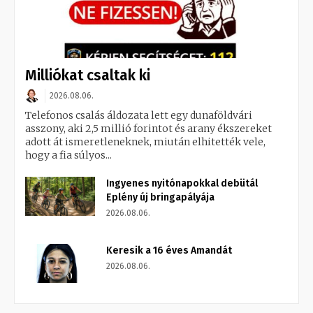
Milliókat csaltak ki
2026.08.06.
Telefonos csalás áldozata lett egy dunaföldvári
asszony, aki 2,5 millió forintot és arany ékszereket
adott át ismeretleneknek, miután elhitették vele,
hogy a fia súlyos...
Ingyenes nyitónapokkal debütál
Eplény új bringapályája
2026.08.06.
Keresik a 16 éves Amandát
2026.08.06.