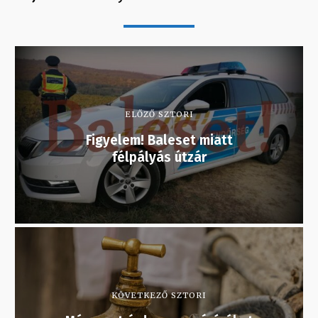
ELŐZŐ SZTORI
Figyelem! Baleset miatt
félpályás útzár
KÖVETKEZŐ SZTORI