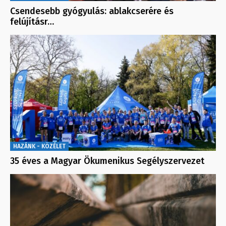
Csendesebb gyógyulás: ablakcserére és
felújításr…
HAZÁNK - KÖZÉLET
35 éves a Magyar Ökumenikus Segélyszervezet