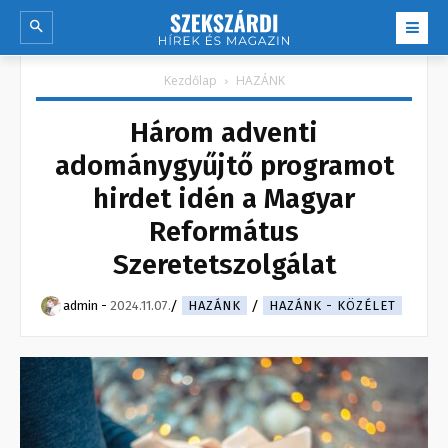
Kezdőlap
HAZÁNK
Három adventi
adománygyűjtő programot
hirdet idén a Magyar
Református
Szeretetszolgálat
admin
-
2024.11.07.
HAZÁNK
HAZÁNK - KÖZÉLET