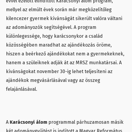
évvel ezelőtt elindított Karácsonyi álom program,
mellyel az elmúlt évek során már megközelítőleg
kilencezer gyermek kívánságát sikerült valóra váltani
az adományozók segítségével. A program
különlegessége, hogy karácsonykor a család
közösségében maradhat az ajándékozás öröme,
hiszen a beérkező ajándékokat nem a gyermekeknek,
hanem a szüleiknek adják át az MRSZ munkatársai. A
kívánságokat november 30-ig lehet teljesíteni az
ajándékok megvásárlásával vagy az összeg
felajánlásával.
A
Karácsonyi álom
programmal párhuzamosan másik
két adománygyűjtést is indított a Magyar Református