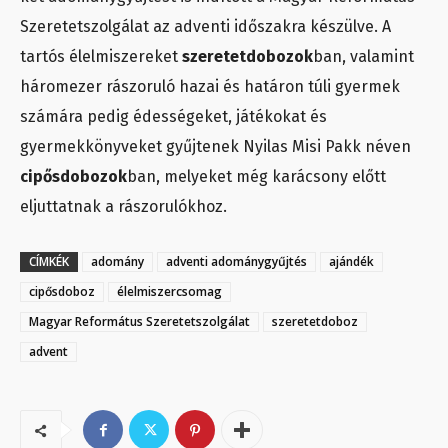
Szeretetszolgálat az adventi időszakra készülve. A
tartós élelmiszereket
szeretetdobozok
ban, valamint
háromezer rászoruló hazai és határon túli gyermek
számára pedig édességeket, játékokat és
gyermekkönyveket gyűjtenek Nyilas Misi Pakk néven
cipősdobozok
ban, melyeket még karácsony előtt
eljuttatnak a rászorulókhoz.
CÍMKÉK
adomány
adventi adománygyűjtés
ajándék
cipősdoboz
élelmiszercsomag
Magyar Református Szeretetszolgálat
szeretetdoboz
advent