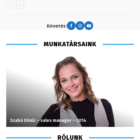
Követés:
MUNKATÁRSAINK
Szabó Döníz – sales manager – 2014
T
RÓLUNK