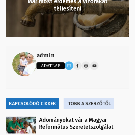
Már most érdemes a vízórákat
téliesíteni
admin
ADATLAP
KAPCSOLÓDÓ CIKKEK
TÖBB A SZERZŐTŐL
Adományokat vár a Magyar
Református Szeretetszolgálat