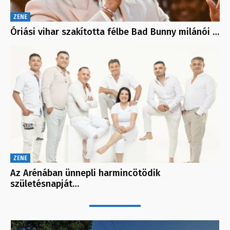
ZENE
Óriási vihar szakította félbe Bad Bunny milánói …
ZENE
Az Arénában ünnepli harmincötödik
születésnapját…