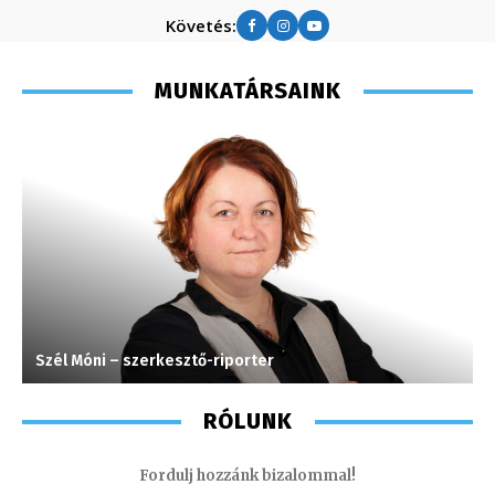
Követés:
MUNKATÁRSAINK
Szél Móni – szerkesztő-riporter
P
RÓLUNK
Fordulj hozzánk bizalommal!