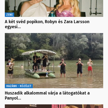
ZENE
A két svéd popikon, Robyn és Zara Larsson
egyesí…
HAZÁNK - KÖZÉLET
Huszadik alkalommal várja a látogatókat a
Panyol…