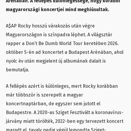
Arénában. A fellépés különlegessége, hogy korábbi
magyarországi koncertjei mind meghiúsultak.
A$AP Rocky hosszú várakozás után végre
Magyarországon is színpadra léphet. A világsztár
rapper a Don’t Be Dumb World Tour keretében 2026.
október 5-én ad koncertet a Budapest Arénában, ahol
nyolc év után megjelent új albumának dalait is
bemutatja.
A fellépés azért is különleges, mert Rocky korábban
már többször is szerepelt a magyar
koncertnaptárban, de egyszer sem jutott el
Budapestre. A 2020-as Sziget Fesztivált a koronavírus-
járvány miatt törölték, 2022-ben egy tervezett koncert
maradt el, tavaly pedig végül lemondta Sziget-