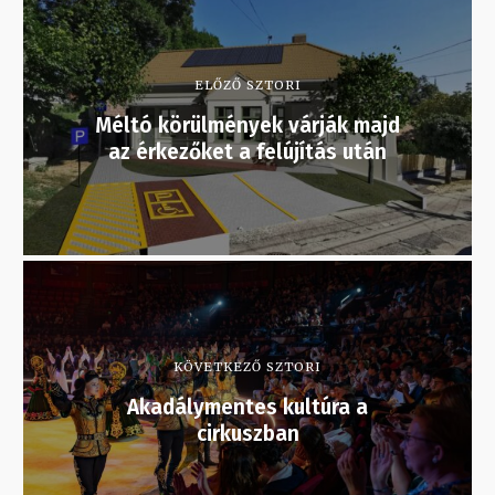
ELŐZŐ SZTORI
Méltó körülmények várják majd
az érkezőket a felújítás után
KÖVETKEZŐ SZTORI
Akadálymentes kultúra a
cirkuszban