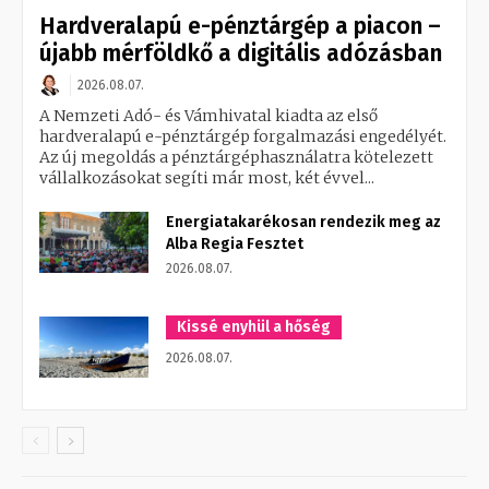
Hardveralapú e-pénztárgép a piacon –
újabb mérföldkő a digitális adózásban
2026.08.07.
A Nemzeti Adó- és Vámhivatal kiadta az első
hardveralapú e-pénztárgép forgalmazási engedélyét.
Az új megoldás a pénztárgéphasználatra kötelezett
vállalkozásokat segíti már most, két évvel...
Energiatakarékosan rendezik meg az
Alba Regia Fesztet
2026.08.07.
Kissé enyhül a hőség
2026.08.07.