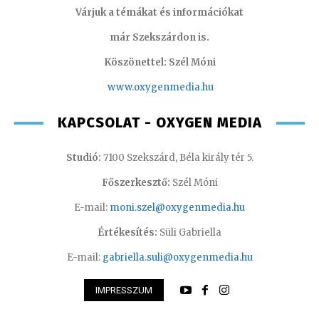
Várjuk a témákat és információkat
már Szekszárdon is.
Köszönettel: Szél Móni
www.oxygenmedia.hu
KAPCSOLAT - OXYGEN MEDIA
Studió:
7100 Szekszárd, Béla király tér 5.
Főszerkesztő:
Szél Móni
E-mail:
moni.szel@oxygenmedia.hu
Értékesítés:
Süli Gabriella
E-mail:
gabriella.suli@oxygenmedia.hu
IMPRESSZUM