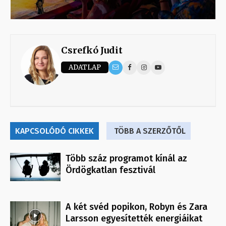
Csrefkó Judit
ADATLAP
KAPCSOLÓDÓ CIKKEK
TÖBB A SZERZŐTŐL
Több száz programot kínál az
Ördögkatlan fesztivál
A két svéd popikon, Robyn és Zara
Larsson egyesítették energiáikat